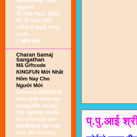
જયરાજસિંહ ગઢવી
સાહેબને
પી.એસ.આઈ. (PSI)
થી પી.આઈ. (PI)
તરીકેની બઢતી મળવા
બદલ...
1 महीना पहले
Charan Samaj
Sangathan
Mã Giftcode
KINGFUN Mới Nhất
Hôm Nay Cho
Người Mới
-
Giftcode KINGFUN
mới nhất hôm nay
mang đến cơ hội
trải nghiệm nhiều
प्.पु.आई श्र
trò chơi hấp dẫn
mà không cần nạp
tiền. Mã thưởng