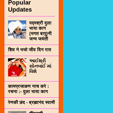
Popular
Updates
पद्मश्री दुला
भाया काग
(भगत बापु)नी
जन्म जयंती
शिव ने भजो जीव दिन रात
આઈશ્રી
સોનબાઈ માં
વિશે
कामप्रजाळण नाच करे :
रचना :- दुला भाया काग
रेणकी छंद - ब्रह्मानंद स्वामी