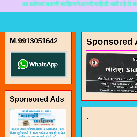
आ ब्लोगमां चारणी साहित्यने लगती माहिती मळी रहे ते माटे नानक
M.9913051642
Sponsored 
Sponsored Ads
.