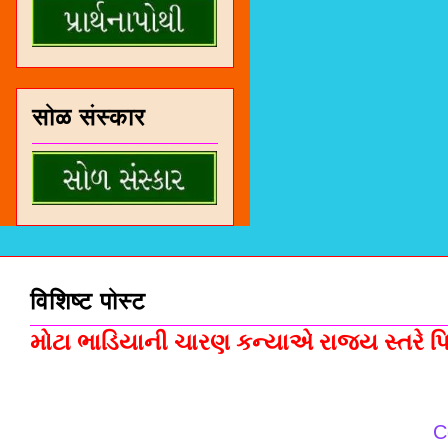
सोळ संस्कार
विशिष्ट पोस्ट
મોટા ભાડિયાની ચારણ કન્યાએ રાજ્ય સ્તરે પિસ
C