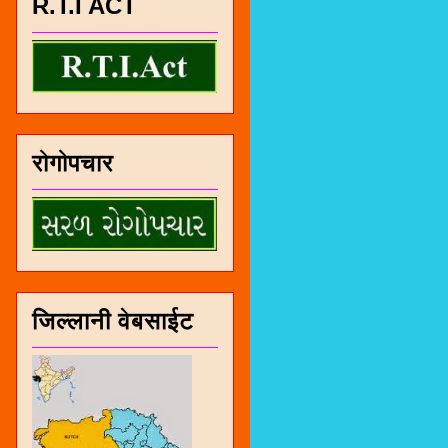
R.T.I ACT
रोगोपचार
जिल्लानी वेबसाईट