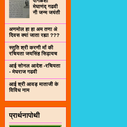
पींगळशी
मेघाणंद् गढवी
नी जन्म जयंती
अणमोल हा हा अम तणा अे
दिवस क्यां जाता रह्या ???
स्तुति श्री करणी माँ की
रचियता जयसिंह सिढ़ायच
आई सोनल आदेश -रचियता
- मेघराज गढवी
आई श्री आवड़ माताजी के
विविध नाम
प्रार्थनापोथी