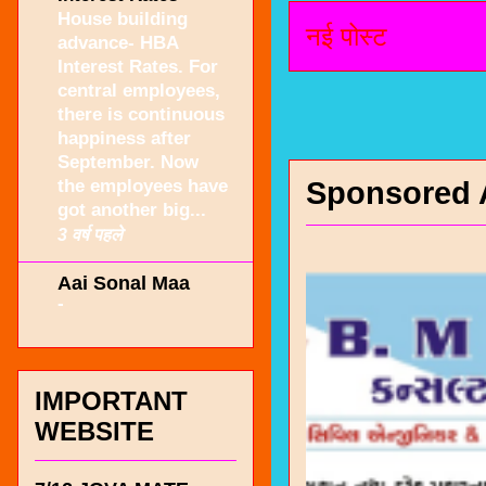
House building
नई पोस्ट
advance- HBA
Interest Rates. For
central employees,
there is continuous
happiness after
September. Now
the employees have
Sponsored 
got another big...
3 वर्ष पहले
Aai Sonal Maa
-
IMPORTANT
WEBSITE