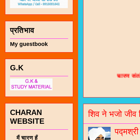
प्रतिभाव
My guestbook
चारण सं
G.K
भजन / गर
जोगीदान
जनरल नॉल
CHARAN
शिव ने भजो जीव 
WEBSITE
चारणी सा
नंबर 991
पद्मश्र
मैं चारण हूँ