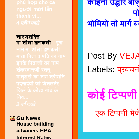
कोईनो उद्धार बीज
phù hợp cho cả
người mới lẫn
पोतानो उद्ध
thành vi...
भोमियो तो मार्ग ब
4 महीने पहले
- प्.पु.आ
चारणशक्ति
मां शीला झणकली
-
पूरा
नाम मां शीला झणकली
Post By
VEJ
माता पिता व पति का नाम
इनके पिताजी का नाम
Labels:
प्रवचनो
शंकरदानजी रतनू
मातृश्री का नाम श्रीमति
पदमादेवी जो जैसलमेर
जिलें के कोडा गांव के
कोई टिप्पणी 
निव...
2 वर्ष पहले
एक टिप्पणी भेजे
GujNews
House building
advance- HBA
Interest Rates
-