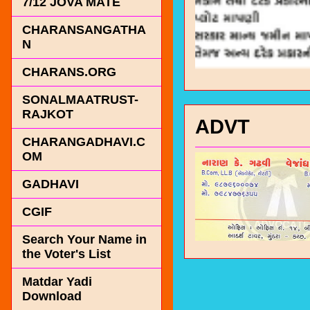
7/12 JOVA MATE
CHARANSANGATHA
N
CHARANS.ORG
SONALMAATRUST-
RAJKOT
ADVT
CHARANGADHAVI.C
OM
GADHAVI
CGIF
Search Your Name in
the Voter's List
Matdar Yadi
Download