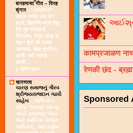
बारहमासा गीत – विरह
शृंगार
-
*॥सावन॥*
सावन बरसे! सब जन
આઈશ્રી
हरसे, झिरमिर बरसे मेह!
बैठे तुम परदेस में
प्रियतम, निठुर छोड़ के
नेह!! बूँदों की पाजेब
पहनकर, ओढ़ चुनरिया
कामप्रजाळण नाच 
धानी! करे नवोढ़ा
धरती...
रेणकी छंद - ब्रह्म
1 महीना पहले
चारणत्व
ચારણ સમાજનું ગૌરવ
શ્રીજયરાજદાન ગઢવી
Sponsored 
સાહેબ
-
અભિનંદન
સંદેશ "સમગ્ર ચારણ-
ગઢવી સમાજનું ગૌરવ
અને કર્મનિષ્ઠ પોલીસ
અધિકારી, આદરણીય