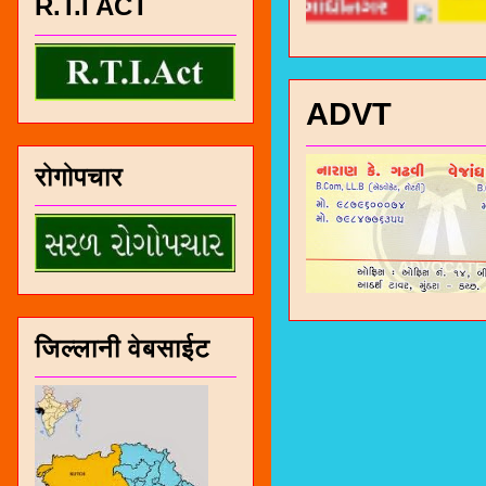
R.T.I ACT
ADVT
रोगोपचार
जिल्लानी वेबसाईट