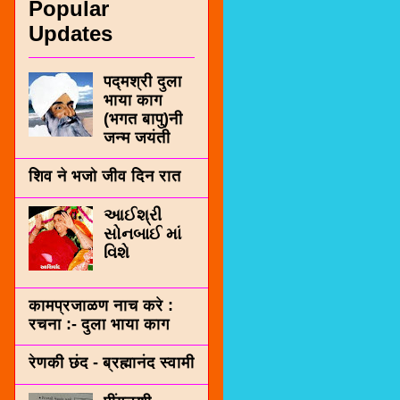
Popular
Updates
पद्मश्री दुला
भाया काग
(भगत बापु)नी
जन्म जयंती
शिव ने भजो जीव दिन रात
આઈશ્રી
સોનબાઈ માં
વિશે
कामप्रजाळण नाच करे :
रचना :- दुला भाया काग
रेणकी छंद - ब्रह्मानंद स्वामी