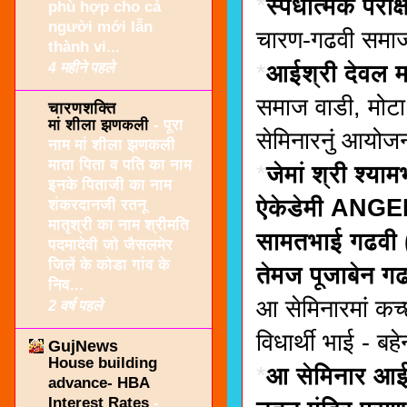
*
स्पर्धात्मक परीक
phù hợp cho cả
người mới lẫn
चारण-गढवी समाजना
thành vi...
4 महीने पहले
*
आईश्री देवल मां
समाज वाडी, मोटा भ
चारणशक्ति
मां शीला झणकली
-
पूरा
सेमिनारनुं आयोजन
नाम मां शीला झणकली
माता पिता व पति का नाम
*
जेमां श्री श्य
इनके पिताजी का नाम
ऐकेडेमी ANGE
शंकरदानजी रतनू
मातृश्री का नाम श्रीमति
सामतभाई गढवी 
पदमादेवी जो जैसलमेर
जिलें के कोडा गांव के
तेमज पूजाबेन गढ
निव...
आ सेमिनारमां कच
2 वर्ष पहले
विधार्थी भाई - बह
GujNews
House building
*
आ सेमिनार आईश
advance- HBA
Interest Rates
-