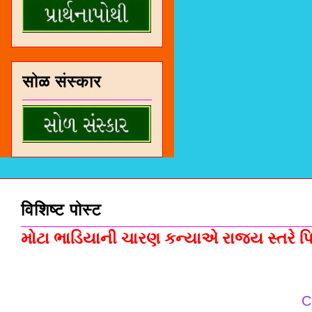
सोळ संस्कार
विशिष्ट पोस्ट
મોટા ભાડિયાની ચારણ કન્યાએ રાજ્ય સ્તરે પિસ
C