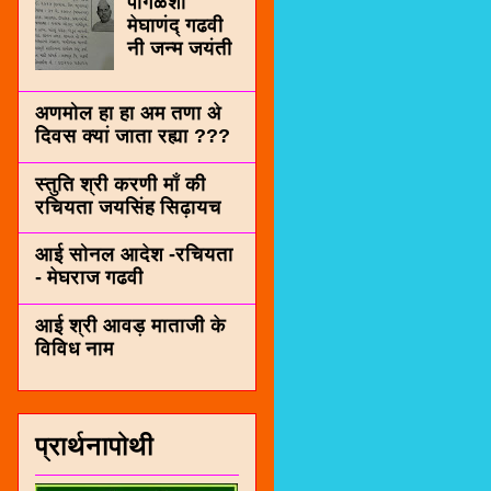
पींगळशी
मेघाणंद् गढवी
नी जन्म जयंती
अणमोल हा हा अम तणा अे
दिवस क्यां जाता रह्या ???
स्तुति श्री करणी माँ की
रचियता जयसिंह सिढ़ायच
आई सोनल आदेश -रचियता
- मेघराज गढवी
आई श्री आवड़ माताजी के
विविध नाम
प्रार्थनापोथी