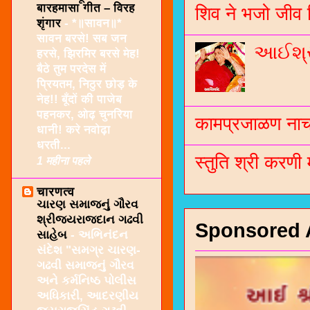
बारहमासा गीत – विरह
शिव ने भजो जीव 
शृंगार
-
*॥सावन॥*
सावन बरसे! सब जन
આઈશ્રી
हरसे, झिरमिर बरसे मेह!
बैठे तुम परदेस में
प्रियतम, निठुर छोड़ के
नेह!! बूँदों की पाजेब
पहनकर, ओढ़ चुनरिया
कामप्रजाळण नाच 
धानी! करे नवोढ़ा
धरती...
स्तुति श्री करणी
1 महीना पहले
चारणत्व
ચારણ સમાજનું ગૌરવ
શ્રીજયરાજદાન ગઢવી
Sponsored 
સાહેબ
-
અભિનંદન
સંદેશ "સમગ્ર ચારણ-
ગઢવી સમાજનું ગૌરવ
અને કર્મનિષ્ઠ પોલીસ
અધિકારી, આદરણીય