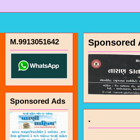
M.9913051642
Sponsored 
चारण सं
Sponsored Ads
भजन / गर
.
जोगीदान
जनरल नॉल