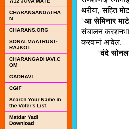
7/12 JOVA MATE
थरीया, सहित मोट
CHARANSANGATHA
N
*
आ सेमिनार माट
CHARANS.ORG
संचालन करशनभाई
करवामां आवेल.
SONALMAATRUST-
RAJKOT
*
वंदे सोनल
CHARANGADHAVI.C
OM
GADHAVI
CGIF
Search Your Name in
the Voter's List
Matdar Yadi
Download