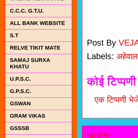
C.C.C. G.T.U.
ALL BANK WEBSITE
S.T
Post By
VEJ
RELVE TIKIT MATE
Labels:
अहेवाल
SAMAJ SURXA
KHATU
कोई टिप्पणी 
U.P.S.C.
G.P.S.C.
एक टिप्पणी भेजे
GSWAN
GRAM VIKAS
GSSSB
नई पोस्ट