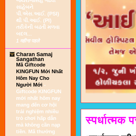
જયરાજસિંહ ગઢવી
સાહેબને
પી.એસ.આઈ. (PSI)
થી પી.આઈ. (PI)
તરીકેની બઢતી મળવા
બદલ...
1 महीना पहले
Charan Samaj
Sangathan
Mã Giftcode
KINGFUN Mới Nhất
Hôm Nay Cho
Người Mới
-
Giftcode KINGFUN
mới nhất hôm nay
mang đến cơ hội
trải nghiệm nhiều
स्पर्धात्मक 
trò chơi hấp dẫn
mà không cần nạp
tiền. Mã thưởng