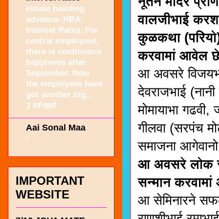
नूतन मंदिर प्राण
House building
वालजीभाई करशनभा
advance- HBA
Interest Rates. For
कुळकथा (परियो) 
central employees,
there is continuous
करवामां आवेल छे
happiness after
आ अवसरे विजयभाई
September. Now
the employees have
देवराजभाई (नानी
got another big...
3 वर्ष पहले
मोमायाभा गढवी, 
गीलवा (सरपंच म
Aai Sonal Maa
-
समाजना आगेवानो 
आ अवसरे लोक रक
IMPORTANT
सन्मान करवामां
WEBSITE
आ सेमिनारने सफळ
राणशीभाई रमाभाई