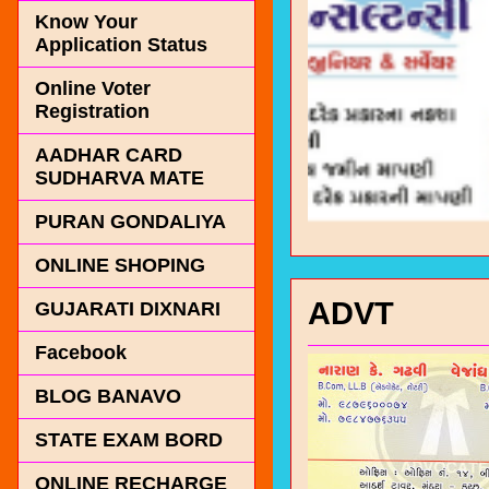
Know Your
Application Status
Online Voter
Registration
AADHAR CARD
SUDHARVA MATE
PURAN GONDALIYA
ONLINE SHOPING
ADVT
GUJARATI DIXNARI
Facebook
BLOG BANAVO
STATE EXAM BORD
ONLINE RECHARGE