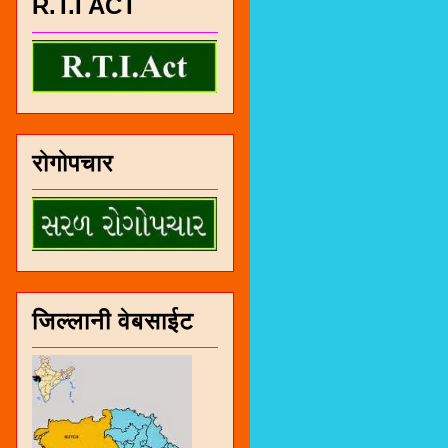
R.T.I ACT
रोगोपचार
जिल्लानी वेबसाईट