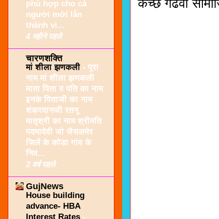
कच्छ गढवी सामाजि
phù hợp cho cả
người mới lẫn
thành vi...
4 महीने पहले
चारणशक्ति
मां शीला झणकली
-
पूरा
नाम मां शीला झणकली
माता पिता व पति का नाम
इनके पिताजी का नाम
शंकरदानजी रतनू
मातृश्री का नाम श्रीमति
पदमादेवी जो जैसलमेर
जिलें के कोडा गांव के
निव...
2 वर्ष पहले
GujNews
House building
advance- HBA
Interest Rates
-