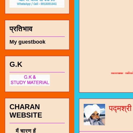
प्रतिभाव
My guestbook
G.K
चारण सं
भजन / गर
जोगीदान
जनरल नॉल
CHARAN
पद्मश्र
WEBSITE
चारणी सा
नंबर 991
मैं चारण हूँ