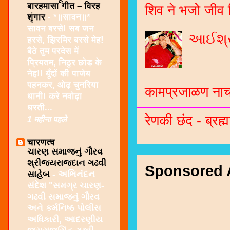
बारहमासा गीत – विरह
शिव ने भजो जीव 
शृंगार
-
*॥सावन॥*
सावन बरसे! सब जन
આઈશ્રી
हरसे, झिरमिर बरसे मेह!
बैठे तुम परदेस में
प्रियतम, निठुर छोड़ के
नेह!! बूँदों की पाजेब
पहनकर, ओढ़ चुनरिया
कामप्रजाळण नाच 
धानी! करे नवोढ़ा
धरती...
रेणकी छंद - ब्रह्म
1 महीना पहले
चारणत्व
ચારણ સમાજનું ગૌરવ
શ્રીજયરાજદાન ગઢવી
Sponsored 
સાહેબ
-
અભિનંદન
સંદેશ "સમગ્ર ચારણ-
ગઢવી સમાજનું ગૌરવ
અને કર્મનિષ્ઠ પોલીસ
અધિકારી, આદરણીય