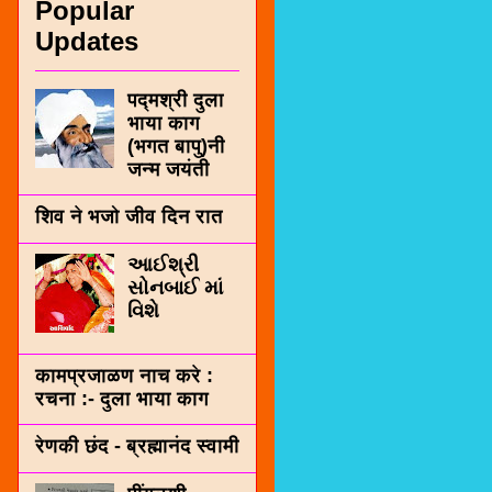
Popular
Updates
पद्मश्री दुला
भाया काग
(भगत बापु)नी
जन्म जयंती
शिव ने भजो जीव दिन रात
આઈશ્રી
સોનબાઈ માં
વિશે
कामप्रजाळण नाच करे :
रचना :- दुला भाया काग
रेणकी छंद - ब्रह्मानंद स्वामी