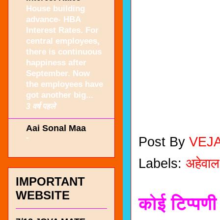
House building
advance- HBA
Interest Rates. For
central employees,
there is continuous
happiness after
September. Now
the employees have
got another big...
3 वर्ष पहले
Aai Sonal Maa
-
Post By
VEJ
Labels:
अहेवाल
IMPORTANT
WEBSITE
कोई टिप्पणी 