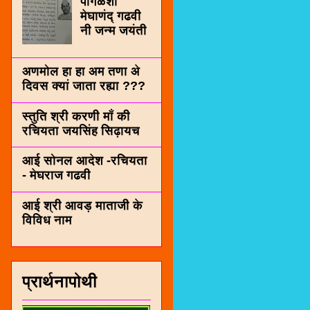
पींगळशी
मेघाणंद् गढवी
नी जन्म जयंती
अणमोल हा हा अम तणा अे
दिवस क्यां जाता रह्या ???
स्तुति श्री करणी माँ की
रचियता जयसिंह सिढ़ायच
आई सोनल आदेश -रचियता
- मेघराज गढवी
आई श्री आवड़ माताजी के
विविध नाम
प्रार्थनापोथी