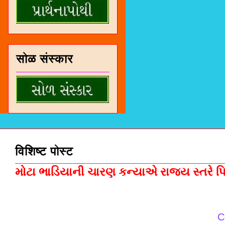
सोळ संस्कार
विशिष्ट पोस्ट
મોટા ભાડિયાની ચારણ કન્યાએ રાજ્ય સ્તરે પિસ
C