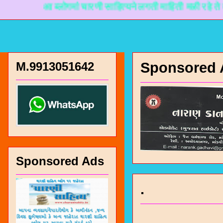
आ ब्लोगमां चारणी साहित्यने लगती माहिती मळी रहे ते माटे ना
M.9913051642
Sponsored 
Sponsored Ads
.