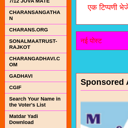
7/12 JOVA MATE
एक टिप्पणी भेजे
CHARANSANGATHA
N
CHARANS.ORG
नई पोस्ट
SONALMAATRUST-
RAJKOT
CHARANGADHAVI.C
OM
GADHAVI
Sponsored 
CGIF
Search Your Name in
the Voter's List
Matdar Yadi
Download