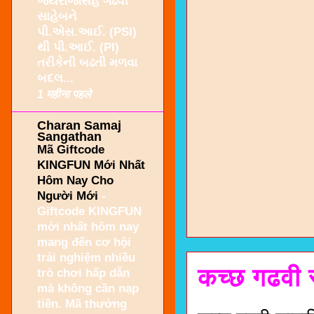
જયરાજસિંહ ગઢવી
સાહેબને
પી.એસ.આઈ. (PSI)
થી પી.આઈ. (PI)
તરીકેની બઢતી મળવા
બદલ...
1 महीना पहले
Charan Samaj
Sangathan
Mã Giftcode
KINGFUN Mới Nhất
Hôm Nay Cho
Người Mới
-
Giftcode KINGFUN
mới nhất hôm nay
mang đến cơ hội
trải nghiệm nhiều
कच्छ गढवी स
trò chơi hấp dẫn
mà không cần nạp
tiền. Mã thưởng