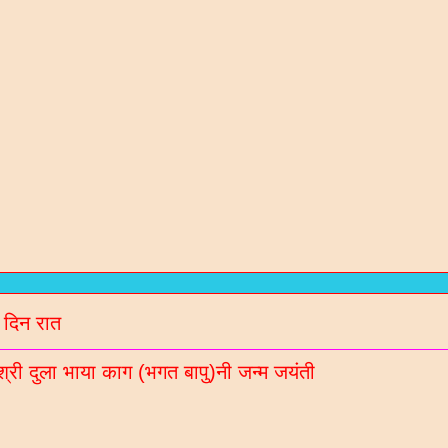
रण संतो / कविओ
न / गरबा वगेरे Mp3
गीदान गढवी (चडीया) रचित रचनाओ
 दिन रात
ल नॉलेज / मटीरीयल्स / भरती माहिती माटे
श्री दुला भाया काग (भगत बापु)नी जन्म जयंती
रणी साहित्य ब्लॉगना अपडेट Whatsaap पर मेळववा माटे आ
बर 9913051642 आपना गृपमां ऐड करो