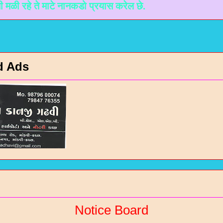
े माटे नानकडो प्रयास करेल छे.
d Ads
Notice Board