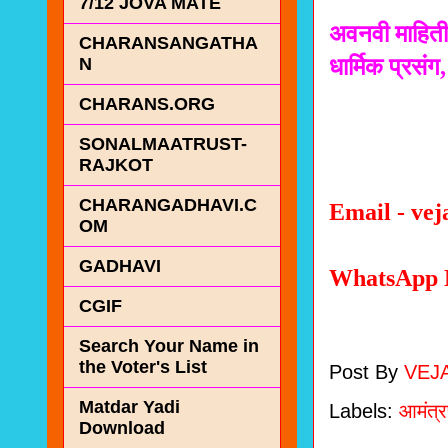
7/12 JOVA MATE
अवनवी माहिती
CHARANSANGATHA
धार्मिक प्रस
N
CHARANS.ORG
SONALMAATRUST-
RAJKOT
CHARANGADHAVI.C
Email - ve
OM
GADHAVI
WhatsApp N
CGIF
Search Your Name in
the Voter's List
Post By
VEJ
Matdar Yadi
Labels:
आमंत्
Download