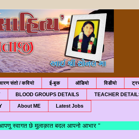
चारण संतो / कवियो
ई-बुक
ऑडियो
विडीयो
ट्रस
T
BLOOD GROUPS DETAILS
TEACHER DETAIL
Y
About ME
Latest Jobs
 स्वागत छे मुलाक़ात बदल आपनो आभार "