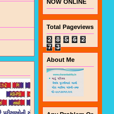
NOW ONLINE
Total Pageviews
2
8
5
6
2
7
3
About Me