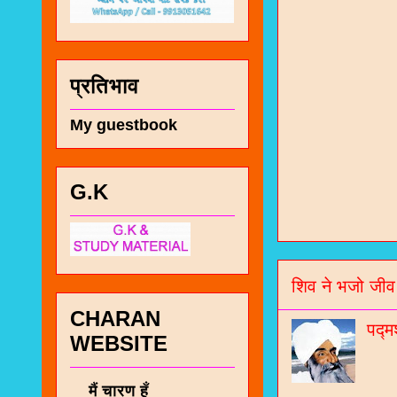
प्रतिभाव
My guestbook
चा
G.K
भज
जो
शिव ने भजो जीव
जनर
CHARAN
पद्म
WEBSITE
चा
नं
मैं चारण हूँ