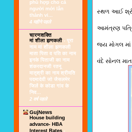
phù hợp cho cả
người mới lẫn
સ્થળ આઈ શ્રી 
thành vi...
4 महीने पहले
આમંત્રણ પત્ર
चारणशक्ति
मां शीला झणकली
-
पूरा
જય મોગલ માં
नाम मां शीला झणकली
माता पिता व पति का नाम
इनके पिताजी का नाम
વંદે સોનલ મા
शंकरदानजी रतनू
मातृश्री का नाम श्रीमति
पदमादेवी जो जैसलमेर
जिलें के कोडा गांव के
निव...
2 वर्ष पहले
GujNews
House building
advance- HBA
Interest Rates
-