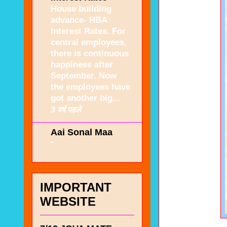
House building
advance- HBA
Interest Rates. For
central employees,
there is continuous
happiness after
September. Now
the employees have
got another big...
3 वर्ष पहले
Aai Sonal Maa
-
IMPORTANT
WEBSITE