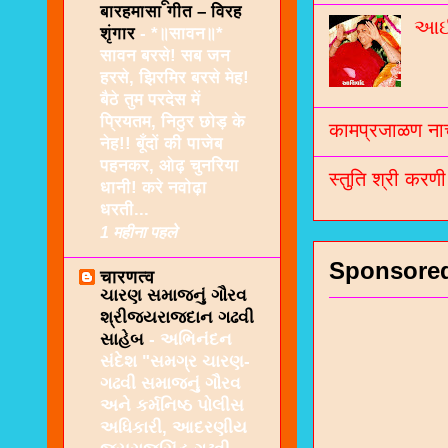
बारहमासा गीत – विरह
આઈશ
शृंगार
-
*॥सावन॥*
सावन बरसे! सब जन
हरसे, झिरमिर बरसे मेह!
बैठे तुम परदेस में
प्रियतम, निठुर छोड़ के
कामप्रजाळण नाच
नेह!! बूँदों की पाजेब
पहनकर, ओढ़ चुनरिया
स्तुति श्री करण
धानी! करे नवोढ़ा
धरती...
1 महीना पहले
Sponsore
चारणत्व
ચારણ સમાજનું ગૌરવ
શ્રીજયરાજદાન ગઢવી
સાહેબ
-
અભિનંદન
સંદેશ "સમગ્ર ચારણ-
ગઢવી સમાજનું ગૌરવ
અને કર્મનિષ્ઠ પોલીસ
અધિકારી, આદરણીય