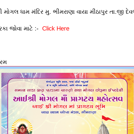
મોગલ ધામ મંદિર મુ. ભીમરાણા વાયા મીઠાપુર તા.જી દેવભૂ
િકા જોવા માટે :-
Click Here
તરમ