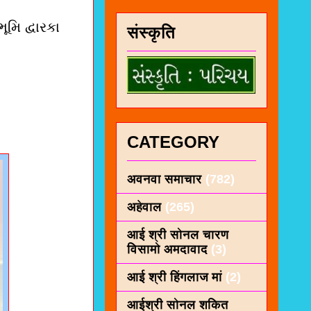
મિ દ્વારકા
संस्कृति
CATEGORY
अवनवा समाचार
(782)
अहेवाल
(265)
आई श्री सोनल चारण
विसामो अमदावाद
(3)
आई श्री हिंगलाज मां
(2)
आईश्री सोनल शकित