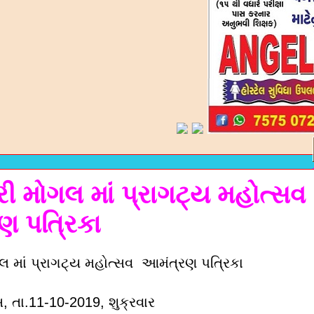
 મોગલ માં પ્રાગટ્ય મહોત્સવ
ણ પત્રિકા
 માં પ્રાગટ્ય મહોત્સવ આમંત્રણ પત્રિકા
, તા.11-10-2019, શુક્રવાર