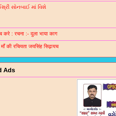
્રી સોનબાઈ માં વિશે
 करे : रचना :- दुला भाया काग
ी माँ की रचियता जयसिंह सिढ़ायच
d Ads