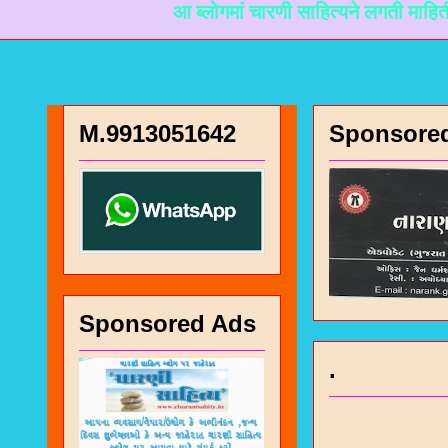
आ ब्लोगमां चारणी साहित्यने लगती माहिती मळी रहे त
M.9913051642
Sponsore
Sponsored Ads
.