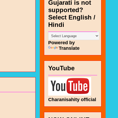
Gujarati is not
supported?
Select English /
Hindi
Powered by
Translate
YouTube
Charanisahity official