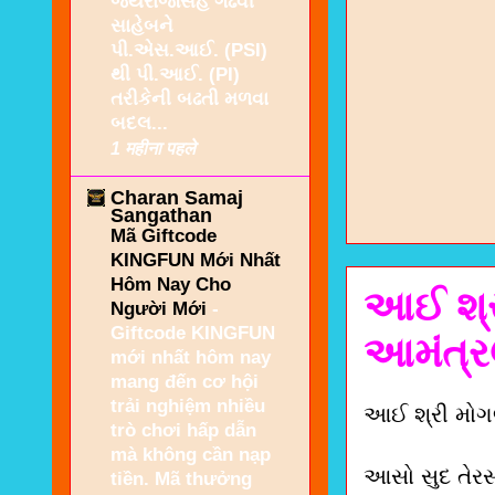
જયરાજસિંહ ગઢવી
સાહેબને
પી.એસ.આઈ. (PSI)
થી પી.આઈ. (PI)
તરીકેની બઢતી મળવા
બદલ...
1 महीना पहले
Charan Samaj
Sangathan
Mã Giftcode
KINGFUN Mới Nhất
Hôm Nay Cho
આઈ શ્રી
Người Mới
-
Giftcode KINGFUN
આમંત્ર
mới nhất hôm nay
mang đến cơ hội
trải nghiệm nhiều
આઈ શ્રી મોગલ
trò chơi hấp dẫn
mà không cần nạp
આસો સુદ તેરસ
tiền. Mã thưởng