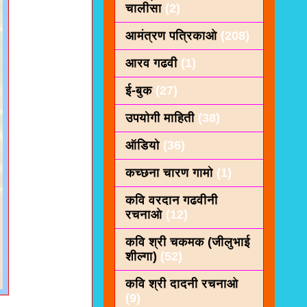
चालीसा
(2)
आमंत्रण पत्रिकाओ
(208)
आरव गढवी
(1)
ई-बुक
(27)
उपयोगी माहिती
(38)
ऑडियो
(36)
कच्छना चारण गामो
(1)
कवि वरदान गढवीनी
रचनाओ
(12)
कवि श्री चकमक (जीलुभाई
शील्गा)
(52)
कवि श्री दादनी रचनाओ
(9)