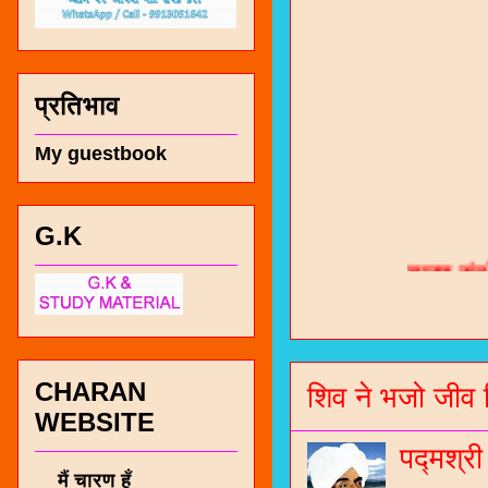
प्रतिभाव
My guestbook
चारण सं
G.K
भजन / गर
जोगीदान
जनरल नॉल
CHARAN
शिव ने भजो जीव 
WEBSITE
चारणी सा
पद्मश्र
नंबर 991
मैं चारण हूँ