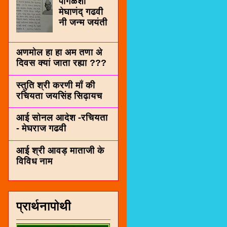
पींगळशी
मेघाणंद् गढवी
नी जन्म जयंती
अणमोल हा हा अम तणा अे
दिवस क्यां जाता रह्या ???
स्तुति श्री करणी माँ की
रचियता जयसिंह सिढ़ायच
आई सोनल आदेश -रचियता
- मेघराज गढवी
आई श्री आवड़ माताजी के
विविध नाम
प्रार्थनापोथी