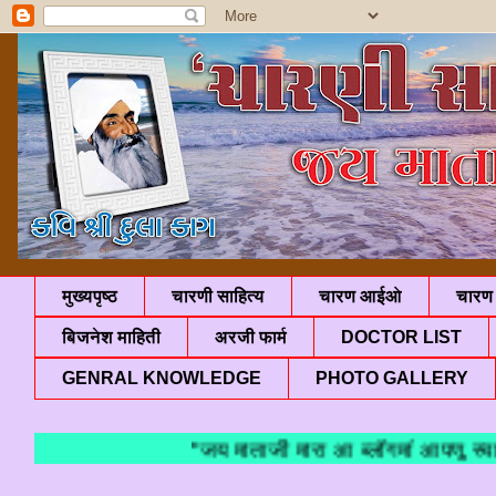
मुख्यपृष्ठ
चारणी साहित्य
चारण आईओ
चारण 
बिजनेश माहिती
अरजी फार्म
DOCTOR LIST
GENRAL KNOWLEDGE
PHOTO GALLERY
"जय माताजी मारा आ ब्लॉगमां आपणु स्वाग