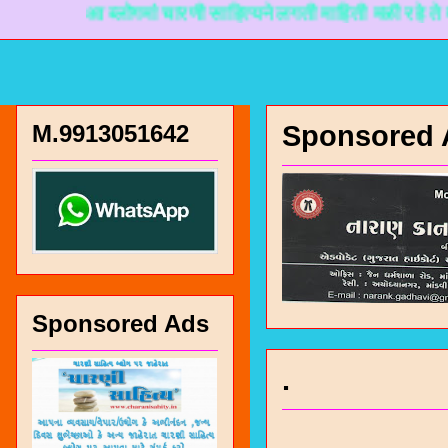
आ ब्लोगमां चारणी साहित्यने लगती माहिती मळी रहे ते माटे ना
M.9913051642
Sponsored 
Sponsored Ads
.