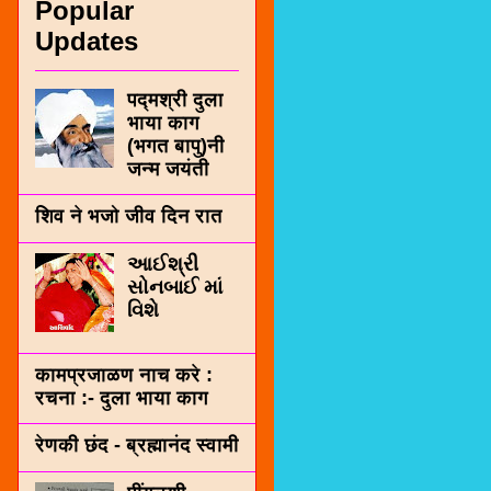
Popular
Updates
पद्मश्री दुला
भाया काग
(भगत बापु)नी
जन्म जयंती
शिव ने भजो जीव दिन रात
આઈશ્રી
સોનબાઈ માં
વિશે
कामप्रजाळण नाच करे :
रचना :- दुला भाया काग
रेणकी छंद - ब्रह्मानंद स्वामी