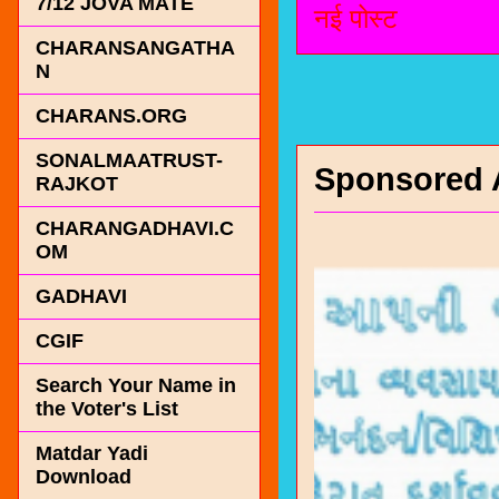
7/12 JOVA MATE
नई पोस्ट
CHARANSANGATHA
N
CHARANS.ORG
SONALMAATRUST-
Sponsored 
RAJKOT
CHARANGADHAVI.C
OM
GADHAVI
CGIF
Search Your Name in
the Voter's List
Matdar Yadi
Download