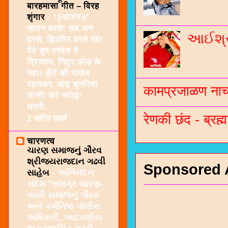
बारहमासा गीत – विरह
शृंगार
-
*॥सावन॥*
सावन बरसे! सब जन
આઈશ્રી
हरसे, झिरमिर बरसे मेह!
बैठे तुम परदेस में
प्रियतम, निठुर छोड़ के
नेह!! बूँदों की पाजेब
पहनकर, ओढ़ चुनरिया
कामप्रजाळण नाच 
धानी! करे नवोढ़ा
धरती...
रेणकी छंद - ब्रह्म
1 महीना पहले
चारणत्व
ચારણ સમાજનું ગૌરવ
શ્રીજયરાજદાન ગઢવી
Sponsored 
સાહેબ
-
અભિનંદન
સંદેશ "સમગ્ર ચારણ-
ગઢવી સમાજનું ગૌરવ
અને કર્મનિષ્ઠ પોલીસ
અધિકારી, આદરણીય