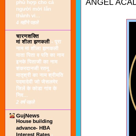
ANGEL ACAD
phù hợp cho cả
người mới lẫn
thành vi...
4 महीने पहले
चारणशक्ति
मां शीला झणकली
-
पूरा
नाम मां शीला झणकली
माता पिता व पति का नाम
इनके पिताजी का नाम
शंकरदानजी रतनू
मातृश्री का नाम श्रीमति
पदमादेवी जो जैसलमेर
जिलें के कोडा गांव के
निव...
2 वर्ष पहले
GujNews
House building
advance- HBA
Interest Rates
-