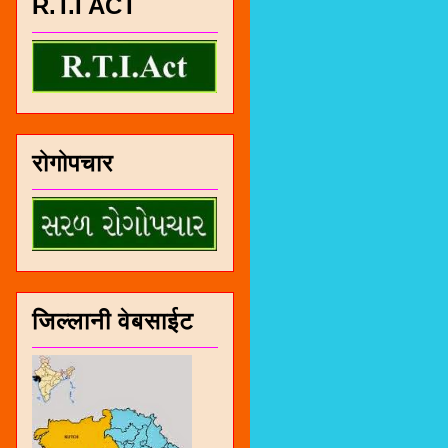
R.T.I ACT
रोगोपचार
जिल्लानी वेबसाईट