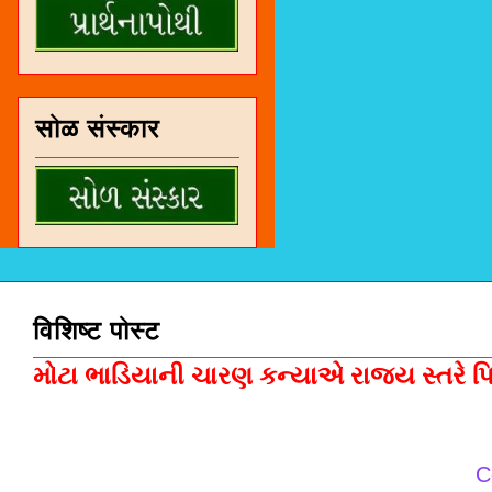
सोळ संस्कार
विशिष्ट पोस्ट
મોટા ભાડિયાની ચારણ કન્યાએ રાજ્ય સ્તરે પિસ
C