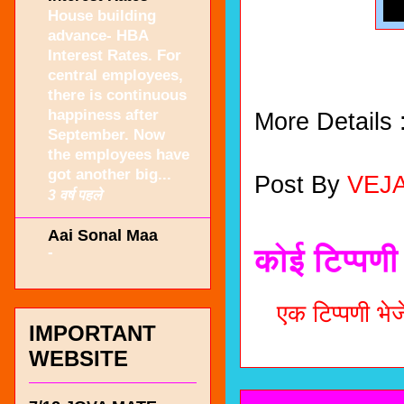
House building
advance- HBA
Interest Rates. For
central employees,
there is continuous
happiness after
More Details 
September. Now
the employees have
got another big...
Post By
VEJ
3 वर्ष पहले
Aai Sonal Maa
कोई टिप्पणी 
-
एक टिप्पणी भेजे
IMPORTANT
WEBSITE