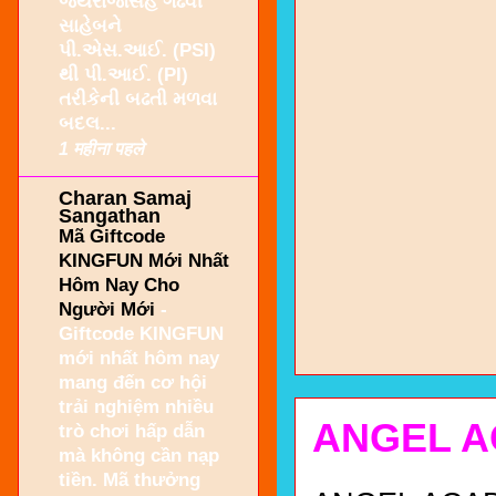
જયરાજસિંહ ગઢવી
સાહેબને
પી.એસ.આઈ. (PSI)
થી પી.આઈ. (PI)
તરીકેની બઢતી મળવા
બદલ...
1 महीना पहले
Charan Samaj
Sangathan
Mã Giftcode
KINGFUN Mới Nhất
Hôm Nay Cho
Người Mới
-
Giftcode KINGFUN
mới nhất hôm nay
mang đến cơ hội
trải nghiệm nhiều
ANGEL A
trò chơi hấp dẫn
mà không cần nạp
tiền. Mã thưởng