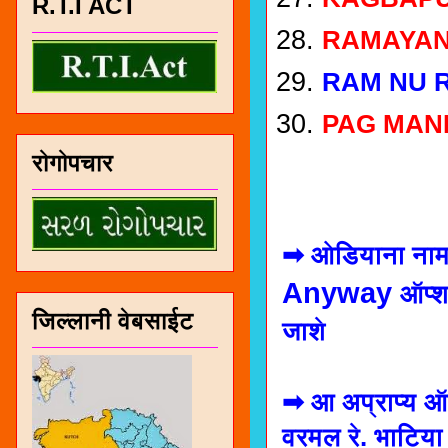
R.T.I ACT
RAMAYA
RAM NU 
PAG MAN
रोगोपचार
➡ ओडियाना नाम
Anyway
ऑप्श
जिल्लानी वेबसाईट
जाशे
➡ आ अप्राप्य ऑ
वरमल रे. भाटिया