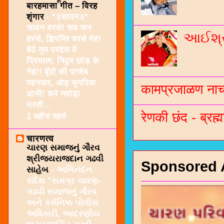
बारहमासा गीत – विरह
शृंगार
-
*॥सावन॥*
सावन बरसे! सब जन
આઈશ્રી
हरसे, झिरमिर बरसे मेह!
बैठे तुम परदेस में
प्रियतम, निठुर छोड़ के
नेह!! बूँदों की पाजेब
पहनकर, ओढ़ चुनरिया
कामप्रजाळण नाच 
धानी! करे नवोढ़ा
धरती...
रेणकी छंद - ब्रह्म
1 महीना पहले
चारणत्व
ચારણ સમાજનું ગૌરવ
શ્રીજયરાજદાન ગઢવી
Sponsored 
સાહેબ
-
અભિનંદન
સંદેશ "સમગ્ર ચારણ-
ગઢવી સમાજનું ગૌરવ
અને કર્મનિષ્ઠ પોલીસ
અધિકારી, આદરણીય