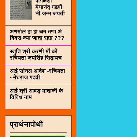
पींगळशी
मेघाणंद् गढवी
नी जन्म जयंती
अणमोल हा हा अम तणा अे
दिवस क्यां जाता रह्या ???
स्तुति श्री करणी माँ की
रचियता जयसिंह सिढ़ायच
आई सोनल आदेश -रचियता
- मेघराज गढवी
आई श्री आवड़ माताजी के
विविध नाम
प्रार्थनापोथी