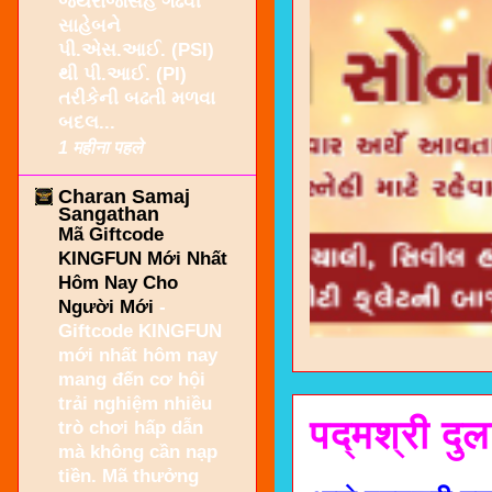
જયરાજસિંહ ગઢવી
સાહેબને
પી.એસ.આઈ. (PSI)
થી પી.આઈ. (PI)
તરીકેની બઢતી મળવા
બદલ...
1 महीना पहले
Charan Samaj
Sangathan
Mã Giftcode
KINGFUN Mới Nhất
Hôm Nay Cho
Người Mới
-
Giftcode KINGFUN
mới nhất hôm nay
mang đến cơ hội
trải nghiệm nhiều
पद्मश्री दु
trò chơi hấp dẫn
mà không cần nạp
tiền. Mã thưởng