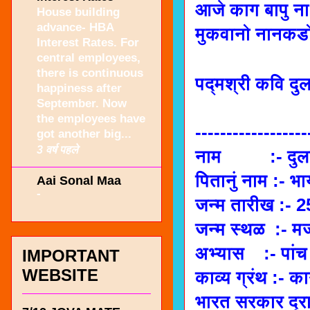
आजे काग बापु ना 
House building
advance- HBA
मुकवानो नानकडो
Interest Rates. For
central employees,
there is continuous
पद्मश्री कवि दुल
happiness after
September. Now
the employees have
------------------
got another big...
3 वर्ष पहले
नाम :- दुला 
पितानुं नाम :- भ
Aai Sonal Maa
-
जन्म तारीख :- 
जन्म स्थळ :- 
अभ्यास :- पांच
IMPORTANT
WEBSITE
काव्य ग्रंथ :- 
भारत सरकार द्रा