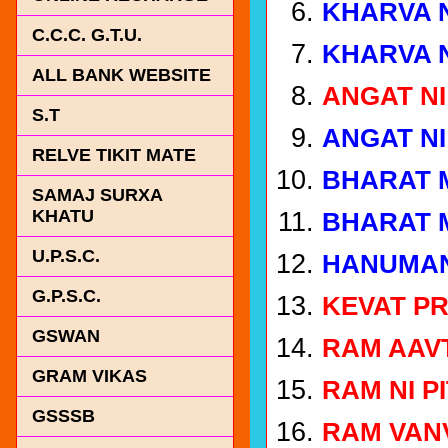
KHARVA N
C.C.C. G.T.U.
KHARVA N
ALL BANK WEBSITE
ANGAT N
S.T
ANGAT N
RELVE TIKIT MATE
BHARAT 
SAMAJ SURXA
KHATU
BHARAT 
U.P.S.C.
HANUMAN
G.P.S.C.
KEVAT P
GSWAN
RAM AAV
GRAM VIKAS
RAM NI P
GSSSB
RAM VAN