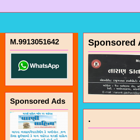
M.9913051642
Sponsored 
Sponsored Ads
.