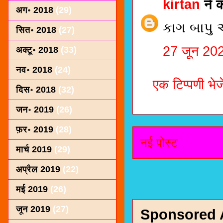
kirtan
ने 
अग॰ 2018
(29)
કાગ બાપુ એ
सित॰ 2018
(27)
27 जून 20
अक्टू॰ 2018
(33)
नव॰ 2018
(24)
एक टिप्पणी भेजे
दिस॰ 2018
(32)
जन॰ 2019
(26)
फ़र॰ 2019
(28)
नई पोस्ट
मार्च 2019
(29)
अप्रैल 2019
(22)
मई 2019
(26)
जून 2019
(27)
Sponsored 