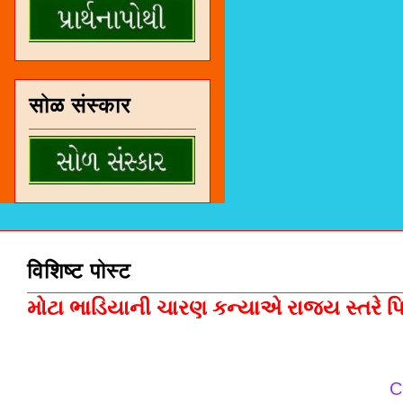
सोळ संस्कार
विशिष्ट पोस्ट
મોટા ભાડિયાની ચારણ કન્યાએ રાજ્ય સ્તરે પિસ
C