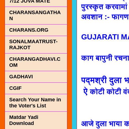
7/12 JOVA MATE
पुरस्कृत करवामा
CHARANSANGATHA
अवशान :- फागण 
N
CHARANS.ORG
GUJARATI MA
SONALMAATRUST-
RAJKOT
काग बापुनी रचन
CHARANGADHAVI.C
OM
GADHAVI
पद्मश्री दुला 
CGIF
ऐ
कोटी कोटी व
Search Your Name in
the Voter's List
Matdar Yadi
आजे दुला भाया क
Download