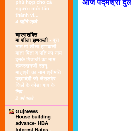
आजे
पद्म
श्री दु
phù hợp cho cả
người mới lẫn
thành vi...
4 महीने पहले
चारणशक्ति
मां शीला झणकली
-
पूरा
नाम मां शीला झणकली
माता पिता व पति का नाम
इनके पिताजी का नाम
शंकरदानजी रतनू
मातृश्री का नाम श्रीमति
पदमादेवी जो जैसलमेर
जिलें के कोडा गांव के
निव...
2 वर्ष पहले
GujNews
House building
advance- HBA
Interest Rates
-