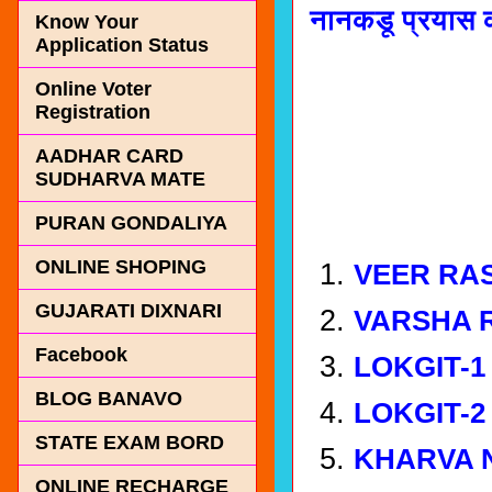
नानकडू प्रयास क
Know Your
Application Status
Online Voter
Registration
AADHAR CARD
SUDHARVA MATE
PURAN GONDALIYA
ONLINE SHOPING
VEER RA
GUJARATI DIXNARI
VARSHA R
Facebook
LOKGIT-1
BLOG BANAVO
LOKGIT-2
STATE EXAM BORD
KHARVA 
ONLINE RECHARGE