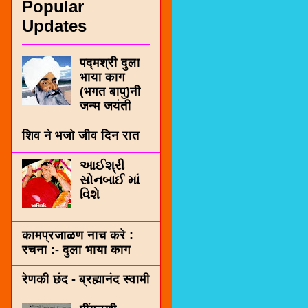
Popular
Updates
पद्मश्री दुला
भाया काग
(भगत बापु)नी
जन्म जयंती
शिव ने भजो जीव दिन रात
આઈશ્રી
સોનબાઈ માં
વિશે
कामप्रजाळण नाच करे :
रचना :- दुला भाया काग
रेणकी छंद - ब्रह्मानंद स्वामी