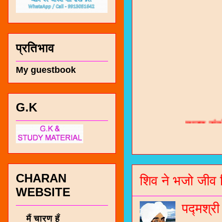
प्रतिभाव
My guestbook
चारण सं
G.K
भजन / गर
जोगीदान
जनरल नॉल
CHARAN
शिव ने भजो जीव 
चारणी सा
WEBSITE
नंबर 991
पद्मश्र
मैं चारण हूँ