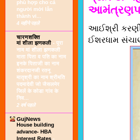
phù hợp cho cả
આમંત્રણપત
người mới lẫn
thành vi...
4 महीने पहले
આઈશ્રી કરણીજી
चारणशक्ति
ઈશરધામ સંચાણ
मां शीला झणकली
-
पूरा
नाम मां शीला झणकली
माता पिता व पति का नाम
इनके पिताजी का नाम
शंकरदानजी रतनू
मातृश्री का नाम श्रीमति
पदमादेवी जो जैसलमेर
जिलें के कोडा गांव के
निव...
2 वर्ष पहले
GujNews
House building
advance- HBA
Interest Rates
-