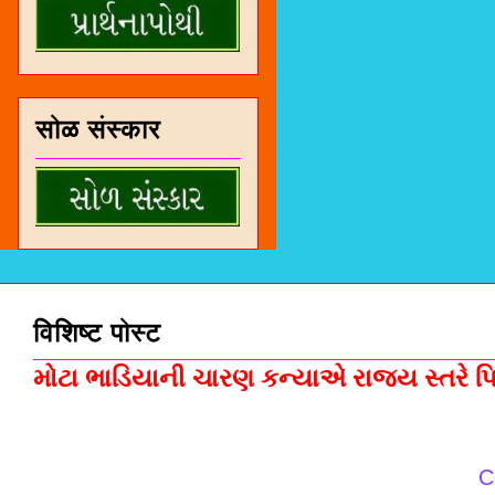
सोळ संस्कार
विशिष्ट पोस्ट
મોટા ભાડિયાની ચારણ કન્યાએ રાજ્ય સ્તરે પિસ
C