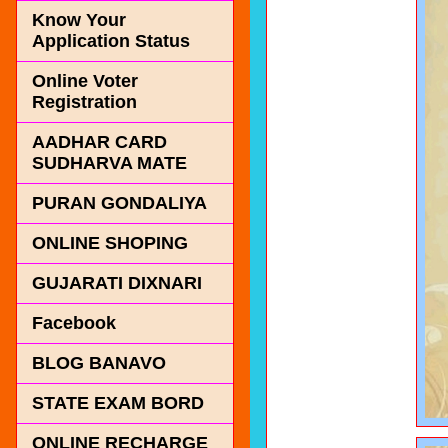
Know Your
Application Status
Online Voter
Registration
AADHAR CARD
SUDHARVA MATE
PURAN GONDALIYA
ONLINE SHOPING
GUJARATI DIXNARI
Facebook
BLOG BANAVO
STATE EXAM BORD
ONLINE RECHARGE