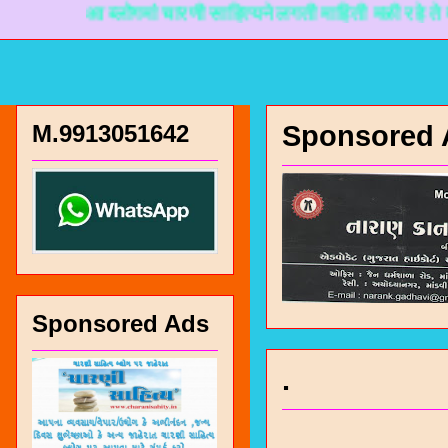
आ ब्लोगमां चारणी साहित्यने लगती माहिती मळी रहे ते माटे नान
M.9913051642
Sponsored 
Sponsored Ads
.