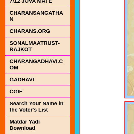
7/12 JOVA MATE
CHARANSANGATHA
N
CHARANS.ORG
SONALMAATRUST-
RAJKOT
CHARANGADHAVI.C
OM
GADHAVI
CGIF
Search Your Name in
the Voter's List
Matdar Yadi
Download