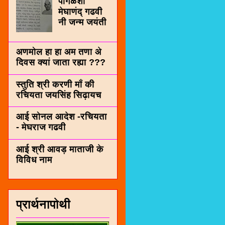
पींगळशी
मेघाणंद् गढवी
नी जन्म जयंती
अणमोल हा हा अम तणा अे
दिवस क्यां जाता रह्या ???
स्तुति श्री करणी माँ की
रचियता जयसिंह सिढ़ायच
आई सोनल आदेश -रचियता
- मेघराज गढवी
आई श्री आवड़ माताजी के
विविध नाम
प्रार्थनापोथी