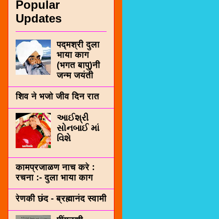
Popular
Updates
पद्मश्री दुला
भाया काग
(भगत बापु)नी
जन्म जयंती
शिव ने भजो जीव दिन रात
આઈશ્રી
સોનબાઈ માં
વિશે
कामप्रजाळण नाच करे :
रचना :- दुला भाया काग
रेणकी छंद - ब्रह्मानंद स्वामी