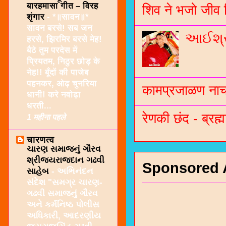
बारहमासा गीत – विरह
शिव ने भजो जीव 
शृंगार
-
*॥सावन॥*
सावन बरसे! सब जन
આઈશ્રી
हरसे, झिरमिर बरसे मेह!
बैठे तुम परदेस में
प्रियतम, निठुर छोड़ के
नेह!! बूँदों की पाजेब
पहनकर, ओढ़ चुनरिया
कामप्रजाळण नाच 
धानी! करे नवोढ़ा
धरती...
रेणकी छंद - ब्रह्म
1 महीना पहले
चारणत्व
ચારણ સમાજનું ગૌરવ
શ્રીજયરાજદાન ગઢવી
Sponsored 
સાહેબ
-
અભિનંદન
સંદેશ "સમગ્ર ચારણ-
ગઢવી સમાજનું ગૌરવ
અને કર્મનિષ્ઠ પોલીસ
અધિકારી, આદરણીય