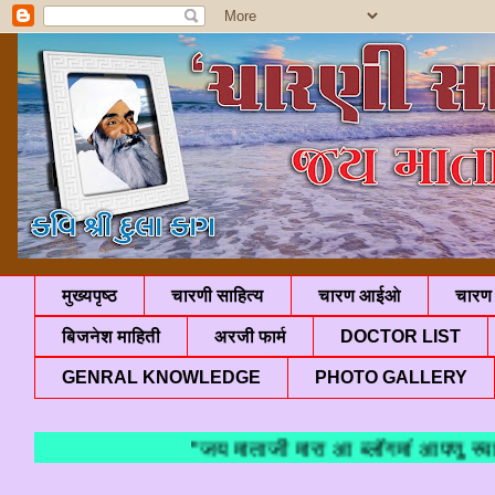
मुख्यपृष्ठ
चारणी साहित्य
चारण आईओ
चारण 
बिजनेश माहिती
अरजी फार्म
DOCTOR LIST
GENRAL KNOWLEDGE
PHOTO GALLERY
"जय माताजी मारा आ ब्लॉगमां आपणु स्वागत