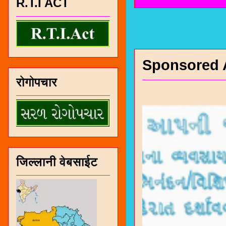
R.T.I ACT
Sponsored 
रोगोपचार
जिल्लानी वेबसाईट