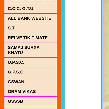
C.C.C. G.T.U.
ALL BANK WEBSITE
S.T
RELVE TIKIT MATE
SAMAJ SURXA
KHATU
U.P.S.C.
G.P.S.C.
GSWAN
GRAM VIKAS
GSSSB