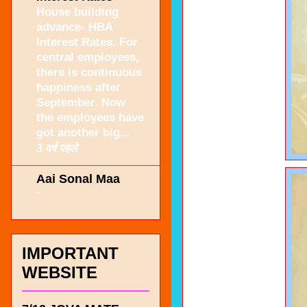
House building
advance- HBA
Interest Rates. For
central employees,
there is continuous
happiness after
September. Now
the employees have
got another big...
3 वर्ष पहले
Aai Sonal Maa
-
IMPORTANT
WEBSITE