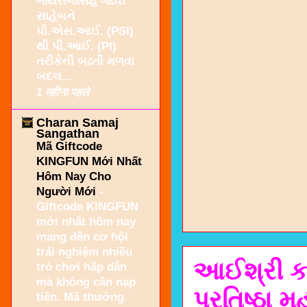
જયરાજસિંહ ગઢવી
સાહેબને
પી.એસ.આઈ. (PSI)
થી પી.આઈ. (PI)
તરીકેની બઢતી મળવા
બદલ...
1 महीना पहले
Charan Samaj
Sangathan
Mã Giftcode
KINGFUN Mới Nhất
Hôm Nay Cho
Người Mới
-
Giftcode KINGFUN
mới nhất hôm nay
mang đến cơ hội
trải nghiệm nhiều
આઈશ્રી કર
trò chơi hấp dẫn
mà không cần nạp
પ્રતિષ્ઠા 
tiền. Mã thưởng