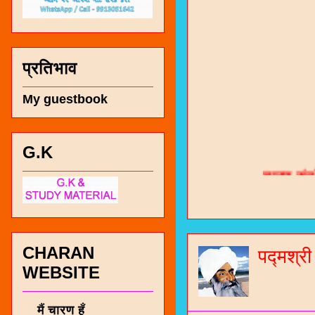
प्रतिभाव
My guestbook
चारण सं
G.K
भजन / गर
जोगीदान
जनरल नॉल
CHARAN
पद्मश्र
WEBSITE
चारणी सा
नंबर 991
मैं चारण हूँ