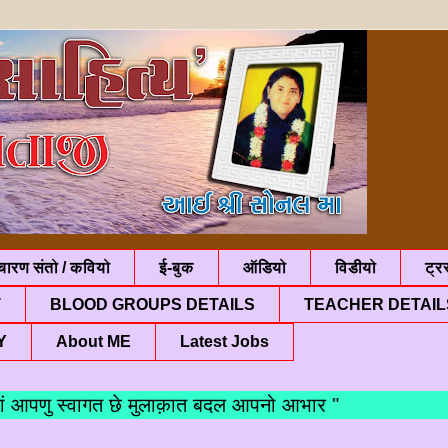
चारण संतो / कवियो
ई-बुक
ऑडियो
विडीयो
ट्रस
T
BLOOD GROUPS DETAILS
TEACHER DETAIL
Y
About ME
Latest Jobs
पणु स्वागत छे मुलाक़ात बदल आपनो आभार "