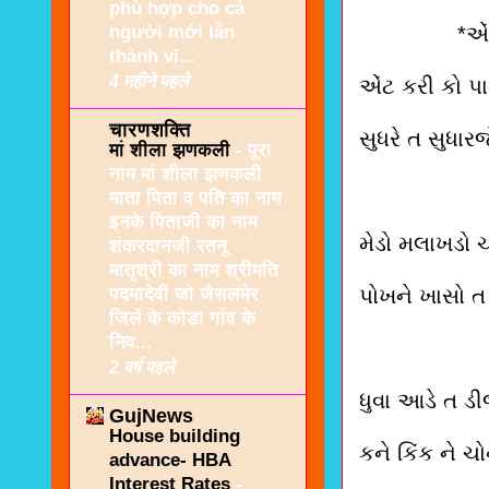
phù hợp cho cả
người mới lẫn
*એંટ
thành vi...
4 महीने पहले
એંટ કરી કો પામન
चारणशक्ति
સુધરે ત સુધાર
मां शीला झणकली
-
पूरा
नाम मां शीला झणकली
माता पिता व पति का नाम
इनके पिताजी का नाम
મેડો મલાખડો ચા
शंकरदानजी रतनू
मातृश्री का नाम श्रीमति
पदमादेवी जो जैसलमेर
પોખને ખાસો ત 
जिलें के कोडा गांव के
निव...
2 वर्ष पहले
ધુવા આડે ત ડીજ
GujNews
House building
કને કિંક ને ચ
advance- HBA
Interest Rates
-