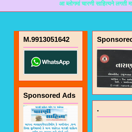
आ ब्लोगमां चारणी साहित्यने लगती माहिती मळी
M.9913051642
Sponsore
Sponsored Ads
.