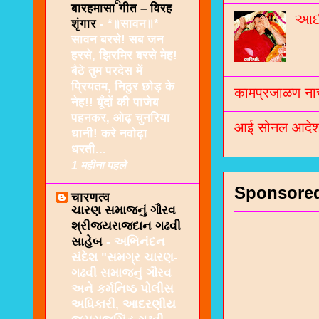
बारहमासा गीत – विरह
આઈશ
शृंगार
-
*॥सावन॥*
सावन बरसे! सब जन
हरसे, झिरमिर बरसे मेह!
बैठे तुम परदेस में
प्रियतम, निठुर छोड़ के
कामप्रजाळण नाच
नेह!! बूँदों की पाजेब
पहनकर, ओढ़ चुनरिया
आई सोनल आदेश 
धानी! करे नवोढ़ा
धरती...
1 महीना पहले
Sponsore
चारणत्व
ચારણ સમાજનું ગૌરવ
શ્રીજયરાજદાન ગઢવી
સાહેબ
-
અભિનંદન
સંદેશ "સમગ્ર ચારણ-
ગઢવી સમાજનું ગૌરવ
અને કર્મનિષ્ઠ પોલીસ
અધિકારી, આદરણીય