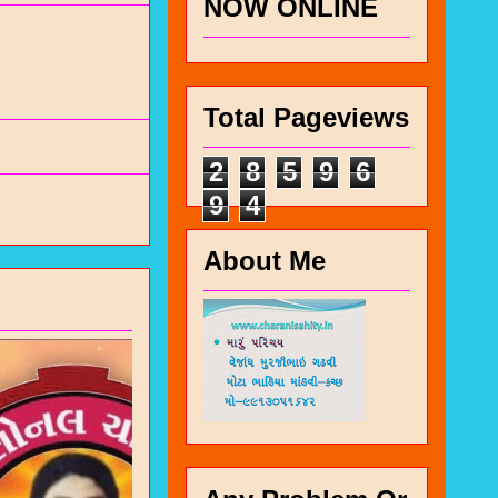
NOW ONLINE
Total Pageviews
2
8
5
9
6
9
4
About Me