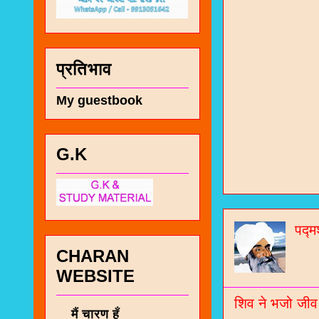
प्रतिभाव
My guestbook
G.K
चा
भज
पद्म
जो
CHARAN
जनर
WEBSITE
चा
शिव ने भजो जीव
नं
मैं चारण हूँ