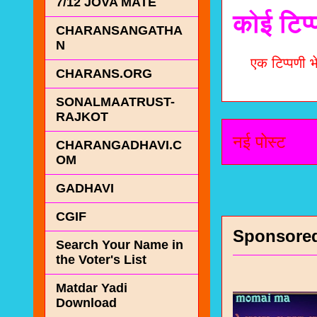
7/12 JOVA MATE
कोई टिप्
CHARANSANGATHA
N
एक टिप्पणी भे
CHARANS.ORG
SONALMAATRUST-
RAJKOT
नई पोस्ट
CHARANGADHAVI.C
OM
GADHAVI
CGIF
Sponsore
Search Your Name in
the Voter's List
Matdar Yadi
Download