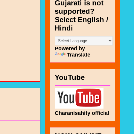
Gujarati is not
supported?
Select English /
Hindi
Powered by
Translate
YouTube
Charanisahity official