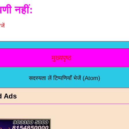
पणी नहीं:
जें
मुख्यपृष्ठ
सदस्यता लें
टिप्पणियाँ भेजें (Atom)
d Ads