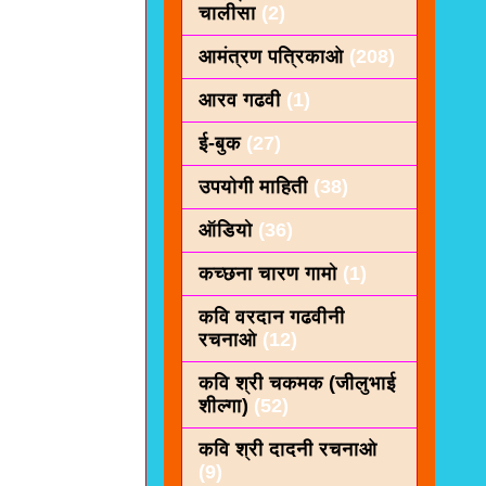
चालीसा
(2)
आमंत्रण पत्रिकाओ
(208)
आरव गढवी
(1)
ई-बुक
(27)
उपयोगी माहिती
(38)
ऑडियो
(36)
कच्छना चारण गामो
(1)
कवि वरदान गढवीनी
रचनाओ
(12)
कवि श्री चकमक (जीलुभाई
शील्गा)
(52)
कवि श्री दादनी रचनाओ
(9)