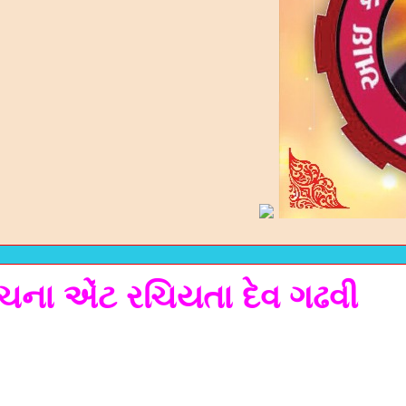
રચના એંટ રચિયતા દેવ ગઢવી