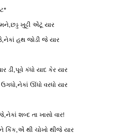
*
ે,છડ્ડ ખુટ્ટી એંટૂં યાર
જે,નેકાં હથ જોડી જે યાર
ર‌ ડીં,પૂવે કંધો યાદ કેર યાર
ઉગધો,નેકાં ઊંધો વરધો યાર
ે,નેકાં શબ્દ તા ખાસો વાર!
ોને કિંક,એં થી ચોખો થીજે યાર