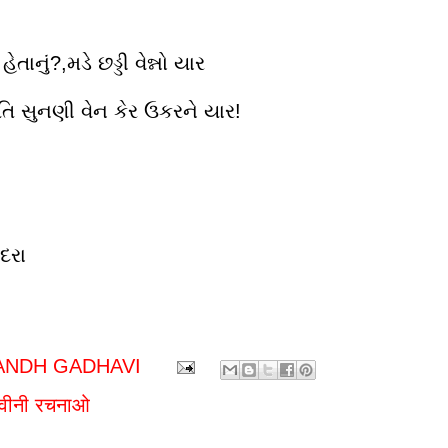
હેતાનું?,મડે છડ્ડી વેન્નો યાર
ગતિ સુનણી વેન કેર ઉકરને યાર!
ંદરા
ANDH GADHAVI
ढवीनी रचनाओ