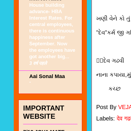
House building
advance- HBA
Interest Rates. For
ખણી વેને કો તું 
central employees,
there is continuous
"દેવ"કર્મ જી 
happiness after
September. Now
the employees have
got another big...
✍🏻દેવ ગઢવી
3 वर्ष पहले
નાના કપાયા,મુ
Aai Sonal Maa
-
કચ્છ
Post By
VEJ
IMPORTANT
WEBSITE
Labels:
देव ग