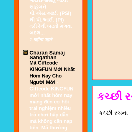
જયરાજસિંહ ગઢવી
સાહેબને
પી.એસ.આઈ. (PSI)
થી પી.આઈ. (PI)
તરીકેની બઢતી મળવા
બદલ...
1 महीना पहले
Charan Samaj
Sangathan
Mã Giftcode
KINGFUN Mới Nhất
Hôm Nay Cho
Người Mới
-
Giftcode KINGFUN
કચ્છી 
mới nhất hôm nay
mang đến cơ hội
trải nghiệm nhiều
કચ્છી રચના
trò chơi hấp dẫn
mà không cần nạp
tiền. Mã thưởng