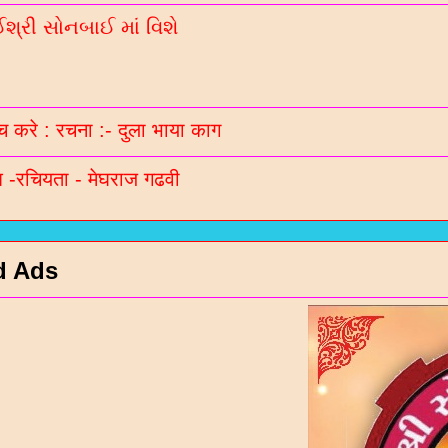
્રી સોનબાઈ માં વિશે
 करे : रचना :- दुला भाया काग
-रचियता - मेघराज गढवी
d Ads