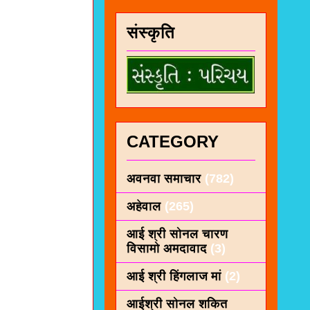
संस्कृति
CATEGORY
अवनवा समाचार
(782)
अहेवाल
(265)
आई श्री सोनल चारण
विसामो अमदावाद
(3)
आई श्री हिंगलाज मां
(2)
आईश्री सोनल शकित