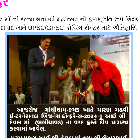
ેર
ાઁ ની જન્મ શતાબ્દી મહોત્સવ ની ફળશ્રુતિ રૂપે શિક્ષણ
ાવાદ ખાતે UPSC/GPSC કોચિંગ સેન્ટર માટે ઐતિહાસિ