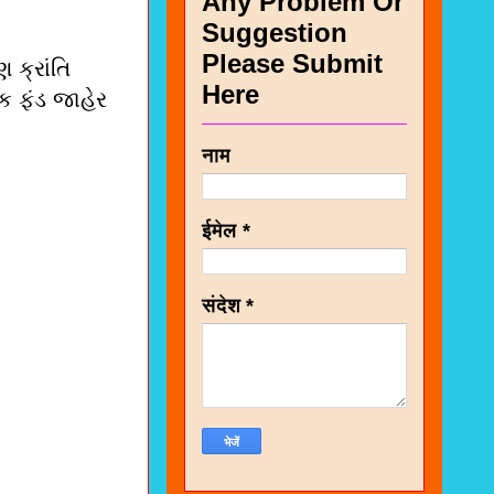
Any Problem Or
Suggestion
Please Submit
 ક્રાંતિ
Here
ક ફંડ જાહેર
नाम
ईमेल
*
संदेश
*