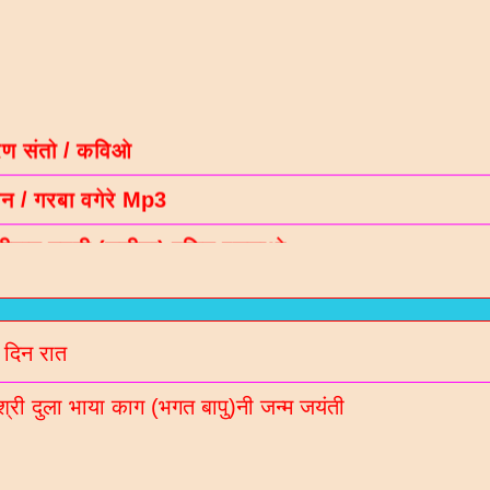
रण संतो / कविओ
न / गरबा वगेरे Mp3
गीदान गढवी (चडीया) रचित रचनाओ
ल नॉलेज / मटीरीयल्स / भरती माहिती माटे
रणी साहित्य ब्लॉगना अपडेट Whatsaap पर मेळववा माटे आ
बर 9913051642 आपना गृपमां ऐड करो
 दिन रात
श्री दुला भाया काग (भगत बापु)नी जन्म जयंती