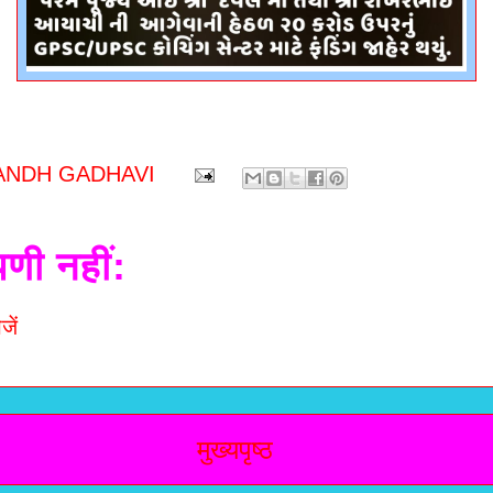
ANDH GADHAVI
पणी नहीं:
जें
मुख्यपृष्ठ