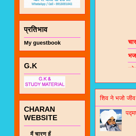
प्रतिभाव
चा
My guestbook
भज
जो
G.K
जनर
चा
नं
शिव ने भजो जीव
CHARAN
पद्म
WEBSITE
मैं चारण हूँ