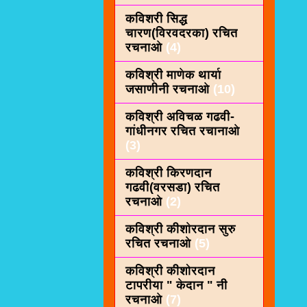
कविशरी सिद्ध
चारण(विरवदरका) रचित
रचनाओ
(4)
कविश्री माणेक थार्या
जसाणीनी रचनाओ
(10)
कविश्री अविचळ गढवी-
गांधीनगर रचित रचानाओ
(3)
कविश्री किरणदान
गढवी(वरसडा) रचित
रचनाओ
(2)
कविश्री कीशाेरदान सुरु
रचित रचनाओ
(5)
कविश्री कीशोरदान
टापरीया " केदान " नी
रचनाओ
(7)