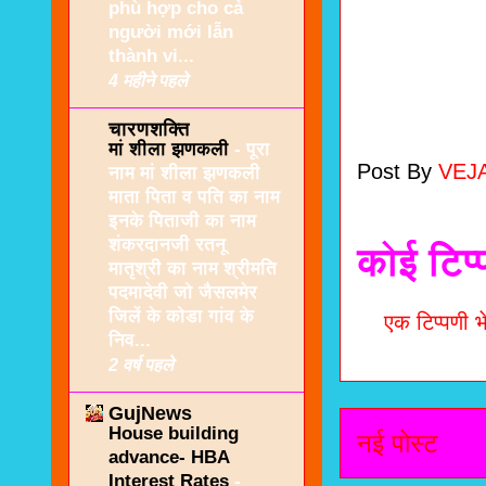
phù hợp cho cả
người mới lẫn
thành vi...
4 महीने पहले
चारणशक्ति
मां शीला झणकली
-
पूरा
Post By
VEJ
नाम मां शीला झणकली
माता पिता व पति का नाम
इनके पिताजी का नाम
शंकरदानजी रतनू
कोई टिप्
मातृश्री का नाम श्रीमति
पदमादेवी जो जैसलमेर
जिलें के कोडा गांव के
एक टिप्पणी भे
निव...
2 वर्ष पहले
GujNews
House building
नई पोस्ट
advance- HBA
Interest Rates
-