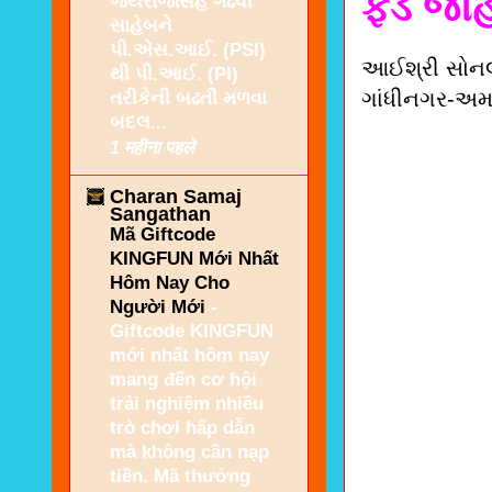
ફંડ જાહ
જયરાજસિંહ ગઢવી
સાહેબને
પી.એસ.આઈ. (PSI)
આઈશ્રી સોનલ મ
થી પી.આઈ. (PI)
ગાંધીનગર-અમદ
તરીકેની બઢતી મળવા
બદલ...
1 महीना पहले
Charan Samaj
Sangathan
Mã Giftcode
KINGFUN Mới Nhất
Hôm Nay Cho
Người Mới
-
Giftcode KINGFUN
mới nhất hôm nay
mang đến cơ hội
trải nghiệm nhiều
trò chơi hấp dẫn
mà không cần nạp
tiền. Mã thưởng