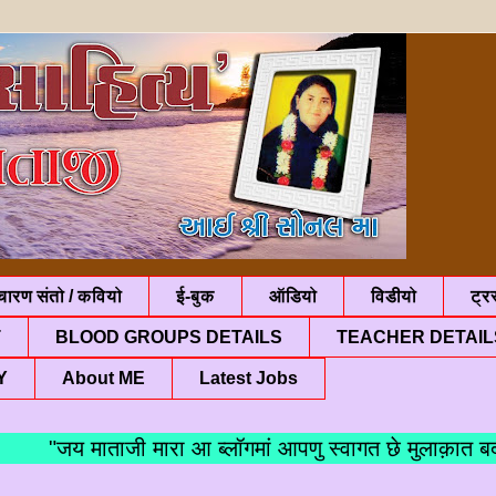
चारण संतो / कवियो
ई-बुक
ऑडियो
विडीयो
ट्रस
T
BLOOD GROUPS DETAILS
TEACHER DETAIL
Y
About ME
Latest Jobs
"जय माताजी मारा आ ब्लॉगमां आपणु स्वागत छे मुलाक़ात बदल