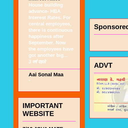
House building
advance- HBA
Interest Rates. For
central employees,
Sponsore
there is continuous
happiness after
September. Now
the employees have
got another big...
3 वर्ष पहले
ADVT
Aai Sonal Maa
-
IMPORTANT
WEBSITE