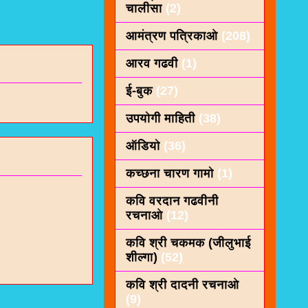
चालीसा
(2)
आमंत्रण पत्रिकाओ
(208)
आरव गढवी
(1)
ई-बुक
(27)
उपयोगी माहिती
(38)
ऑडियो
(36)
कच्छना चारण गामो
(1)
कवि वरदान गढवीनी
रचनाओ
(12)
कवि श्री चकमक (जीलुभाई
शील्गा)
(52)
कवि श्री दादनी रचनाओ
(9)