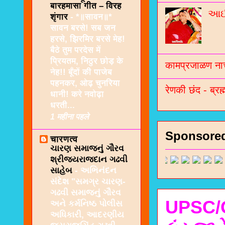
बारहमासा गीत – विरह
આઈશ
शृंगार
-
*॥सावन॥*
सावन बरसे! सब जन
हरसे, झिरमिर बरसे मेह!
बैठे तुम परदेस में
प्रियतम, निठुर छोड़ के
कामप्रजाळण नाच
नेह!! बूँदों की पाजेब
पहनकर, ओढ़ चुनरिया
रेणकी छंद - ब्रह्
धानी! करे नवोढ़ा
धरती...
1 महीना पहले
Sponsore
चारणत्व
ચારણ સમાજનું ગૌરવ
શ્રીજયરાજદાન ગઢવી
સાહેબ
-
અભિનંદન
સંદેશ "સમગ્ર ચારણ-
ગઢવી સમાજનું ગૌરવ
UPSC/G
અને કર્મનિષ્ઠ પોલીસ
અધિકારી, આદરણીય