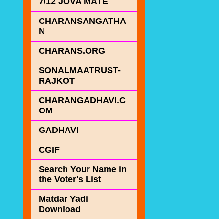
7/12 JOVA MATE
CHARANSANGATHA
N
CHARANS.ORG
SONALMAATRUST-
RAJKOT
CHARANGADHAVI.C
OM
GADHAVI
CGIF
Search Your Name in
the Voter's List
Matdar Yadi
Download