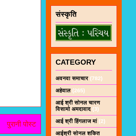
संस्कृति
CATEGORY
अवनवा समाचार
(782)
अहेवाल
(265)
आई श्री सोनल चारण
विसामो अमदावाद
(3)
आई श्री हिंगलाज मां
(2)
पुरानी पोस्ट
आईश्री सोनल शकित