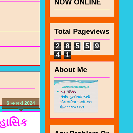
NOW ONLINE
Total Pageviews
2
8
5
5
9
4
1
About Me
6 जनवरी 2024
િહાસિક