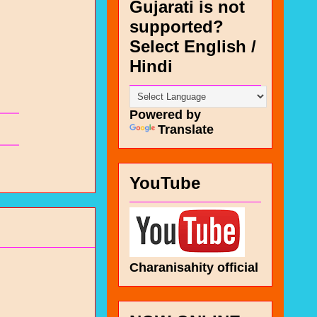
Gujarati is not
supported?
Select English /
Hindi
Powered by
Translate
YouTube
Charanisahity official