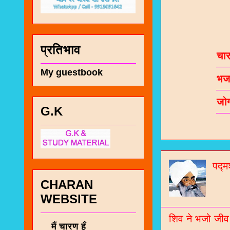
चा
प्रतिभाव
भज
My guestbook
जो
जनर
G.K
चा
नं
पद्म
CHARAN
WEBSITE
शिव ने भजो जीव
मैं चारण हूँ