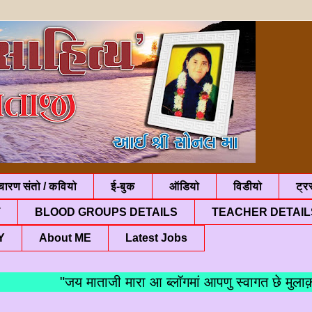
चारण संतो / कवियो
ई-बुक
ऑडियो
विडीयो
ट्रस
T
BLOOD GROUPS DETAILS
TEACHER DETAIL
Y
About ME
Latest Jobs
"जय माताजी मारा आ ब्लॉगमां आपणु स्वागत 