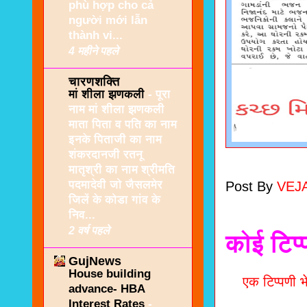
phù hợp cho cả
người mới lẫn
thành vi...
4 महीने पहले
चारणशक्ति
मां शीला झणकली
-
पूरा
नाम मां शीला झणकली
माता पिता व पति का नाम
इनके पिताजी का नाम
शंकरदानजी रतनू
मातृश्री का नाम श्रीमति
पदमादेवी जो जैसलमेर
Post By
VEJ
जिलें के कोडा गांव के
निव...
2 वर्ष पहले
कोई टिप्
GujNews
House building
एक टिप्पणी भे
advance- HBA
Interest Rates
-