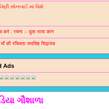
્રી સોનબાઈ માં વિશે
 करे : रचना :- दुला भाया काग
ी माँ की रचियता जयसिंह सिढ़ायच
d Ads
ડિયા ગૌશાળા