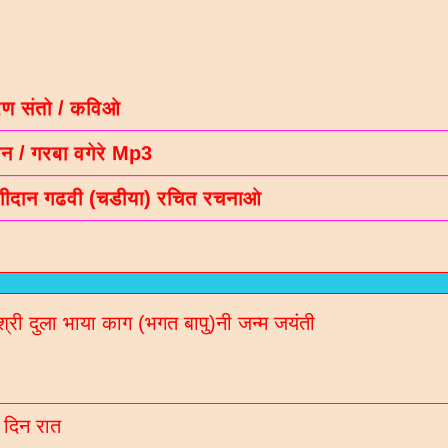
रण संतो / कविओ
न / गरबा वगेरे Mp3
गीदान गढवी (चडीया) रचित रचनाओ
ल नॉलेज / मटीरीयल्स / भरती माहिती माटे
रणी साहित्य ब्लॉगना अपडेट Whatsaap पर मेळववा माटे आ
बर 9913051642 आपना गृपमां ऐड करो
श्री दुला भाया काग (भगत बापु)नी जन्म जयंती
 दिन रात