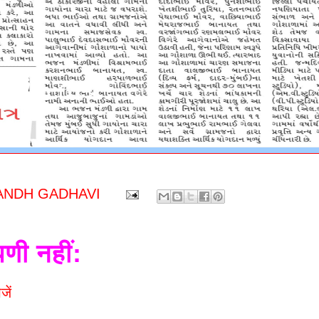
ANDH GADHAVI
पणी नहीं:
जें