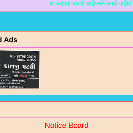
आ ब्लोगमां चारणी साहित्यने लगती माहिती मळी रहे 
d Ads
Notice Board