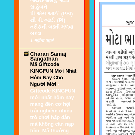
જયરાજસિંહ ગઢવી
સાહેબને
પી.એસ.આઈ. (PSI)
થી પી.આઈ. (PI)
તરીકેની બઢતી મળવા
બદલ...
1 महीना पहले
Charan Samaj
Sangathan
Mã Giftcode
KINGFUN Mới Nhất
Hôm Nay Cho
Người Mới
-
Giftcode KINGFUN
mới nhất hôm nay
mang đến cơ hội
trải nghiệm nhiều
trò chơi hấp dẫn
mà không cần nạp
tiền. Mã thưởng