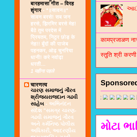
बारहमासा गीत – विरह
આઈશ
शृंगार
-
*॥सावन॥*
सावन बरसे! सब जन
हरसे, झिरमिर बरसे मेह!
बैठे तुम परदेस में
प्रियतम, निठुर छोड़ के
कामप्रजाळण नाच
नेह!! बूँदों की पाजेब
पहनकर, ओढ़ चुनरिया
स्तुति श्री करण
धानी! करे नवोढ़ा
धरती...
1 महीना पहले
Sponsore
चारणत्व
ચારણ સમાજનું ગૌરવ
શ્રીજયરાજદાન ગઢવી
સાહેબ
-
અભિનંદન
સંદેશ "સમગ્ર ચારણ-
ગઢવી સમાજનું ગૌરવ
મોટા ભા
અને કર્મનિષ્ઠ પોલીસ
અધિકારી, આદરણીય