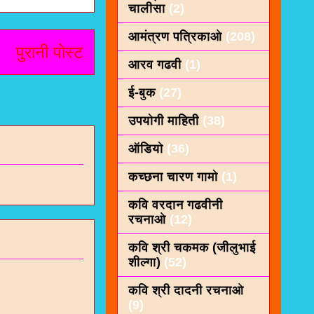
चालीसा
(2)
आमंत्रण पत्रिकाओ
(208)
पुरानी पोस्ट
आरव गढवी
(1)
ई-बुक
(27)
उपयोगी माहिती
(38)
ऑडियो
(36)
कच्छना चारण गामो
(1)
कवि वरदान गढवीनी
रचनाओ
(12)
कवि श्री चकमक (जीलुभाई
शील्गा)
(52)
कवि श्री दादनी रचनाओ
(9)