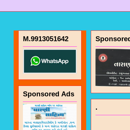
M.9913051642
Sponsore
Sponsored Ads
.