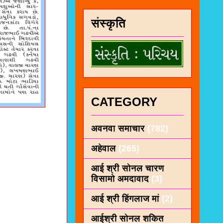
संस्कृति
CATEGORY
अवनवा समाचार
(782)
अहेवाल
(265)
आई श्री सोनल चारण
विसामो अमदावाद
(3)
आई श्री हिंगलाज मां
(2)
आईश्री सोनल शकित