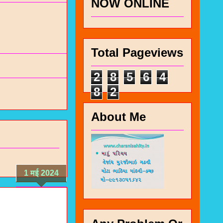
NOW ONLINE
Total Pageviews
2
8
5
6
4
8
2
About Me
1 मई 2024