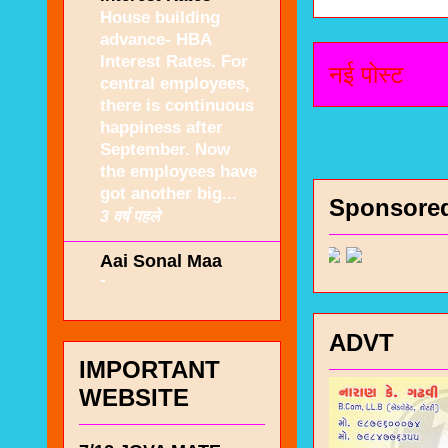
House building
advance- HBA
Interest Rates. For
नई पोस्ट
central employees,
there is continuous
happiness after
September. Now
the employees have
got another big...
Sponsore
3 वर्ष पहले
Aai Sonal Maa
-
ADVT
IMPORTANT
WEBSITE