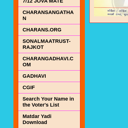
7/12 JOVA MATE
CHARANSANGATHA
N
CHARANS.ORG
SONALMAATRUST-
RAJKOT
CHARANGADHAVI.C
OM
GADHAVI
CGIF
Search Your Name in
the Voter's List
Matdar Yadi
Download