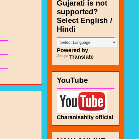
Gujarati is not
supported?
Select English /
Hindi
Powered by
Translate
YouTube
Charanisahity official