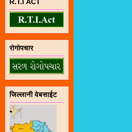
R.T.I ACT
रोगोपचार
जिल्लानी वेबसाईट