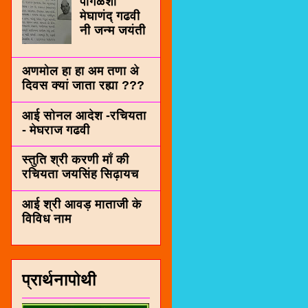
पींगळशी
मेघाणंद् गढवी
नी जन्म जयंती
अणमोल हा हा अम तणा अे
दिवस क्यां जाता रह्या ???
आई सोनल आदेश -रचियता
- मेघराज गढवी
स्तुति श्री करणी माँ की
रचियता जयसिंह सिढ़ायच
आई श्री आवड़ माताजी के
विविध नाम
प्रार्थनापोथी