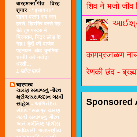
बारहमासा गीत – विरह
शिव ने भजो जीव 
शृंगार
-
*॥सावन॥*
सावन बरसे! सब जन
આઈશ્રી
हरसे, झिरमिर बरसे मेह!
बैठे तुम परदेस में
प्रियतम, निठुर छोड़ के
नेह!! बूँदों की पाजेब
पहनकर, ओढ़ चुनरिया
कामप्रजाळण नाच 
धानी! करे नवोढ़ा
धरती...
रेणकी छंद - ब्रह्म
1 महीना पहले
चारणत्व
ચારણ સમાજનું ગૌરવ
શ્રીજયરાજદાન ગઢવી
Sponsored 
સાહેબ
-
અભિનંદન
સંદેશ "સમગ્ર ચારણ-
ગઢવી સમાજનું ગૌરવ
અને કર્મનિષ્ઠ પોલીસ
અધિકારી, આદરણીય