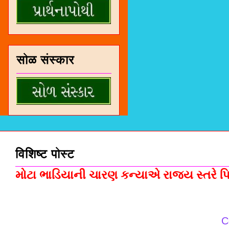
सोळ संस्कार
विशिष्ट पोस्ट
મોટા ભાડિયાની ચારણ કન્યાએ રાજ્ય સ્તરે પિસ
C