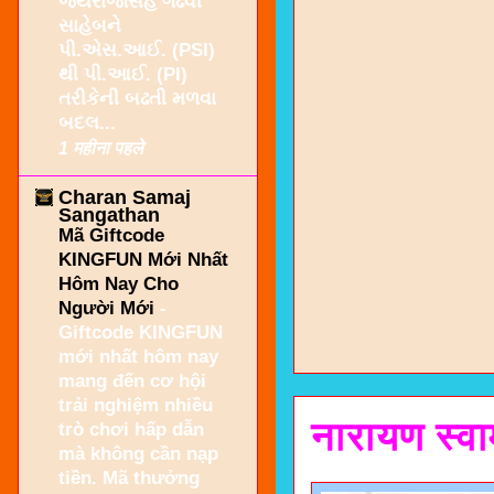
જયરાજસિંહ ગઢવી
સાહેબને
પી.એસ.આઈ. (PSI)
થી પી.આઈ. (PI)
તરીકેની બઢતી મળવા
બદલ...
1 महीना पहले
Charan Samaj
Sangathan
Mã Giftcode
KINGFUN Mới Nhất
Hôm Nay Cho
Người Mới
-
Giftcode KINGFUN
mới nhất hôm nay
mang đến cơ hội
trải nghiệm nhiều
नारायण स्वाम
trò chơi hấp dẫn
mà không cần nạp
tiền. Mã thưởng