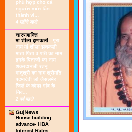
phù hợp cho cả
người mới lẫn
thành vi...
4 महीने पहले
चारणशक्ति
मां शीला झणकली
-
पूरा
नाम मां शीला झणकली
माता पिता व पति का नाम
इनके पिताजी का नाम
शंकरदानजी रतनू
मातृश्री का नाम श्रीमति
पदमादेवी जो जैसलमेर
जिलें के कोडा गांव के
निव...
2 वर्ष पहले
GujNews
House building
advance- HBA
Interest Rates
-