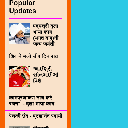
Popular
Updates
पद्मश्री दुला
भाया काग
(भगत बापु)नी
जन्म जयंती
शिव ने भजो जीव दिन रात
આઈશ્રી
સોનબાઈ માં
વિશે
कामप्रजाळण नाच करे :
रचना :- दुला भाया काग
रेणकी छंद - ब्रह्मानंद स्वामी