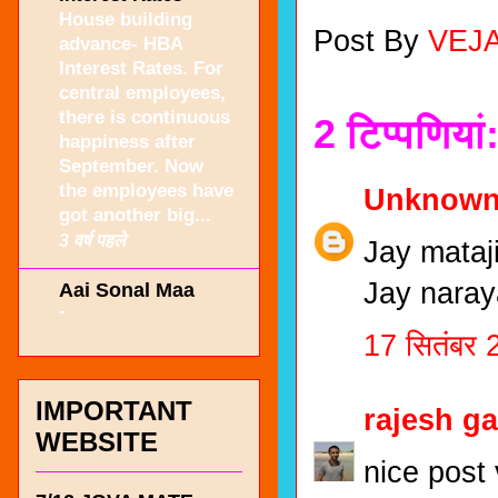
House building
Post By
VEJ
advance- HBA
Interest Rates. For
central employees,
there is continuous
2 टिप्‍पणियां
happiness after
September. Now
the employees have
Unknow
got another big...
3 वर्ष पहले
Jay mataji.
Jay naraya
Aai Sonal Maa
-
17 सितंबर
IMPORTANT
rajesh g
WEBSITE
nice post