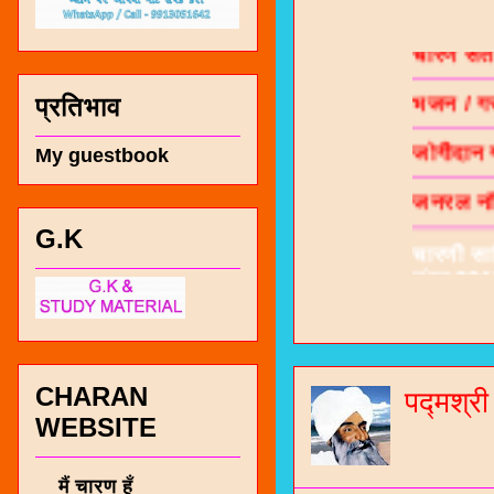
चारण सं
भजन / गर
प्रतिभाव
जोगीदान
My guestbook
जनरल नॉल
चारणी सा
G.K
नंबर 991
CHARAN
पद्मश्र
WEBSITE
मैं चारण हूँ