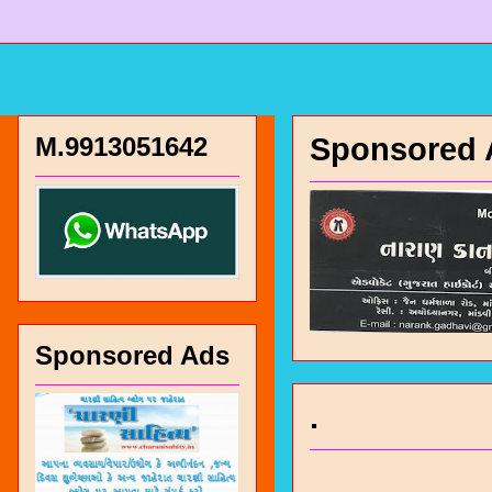
M.9913051642
Sponsored 
Sponsored Ads
.