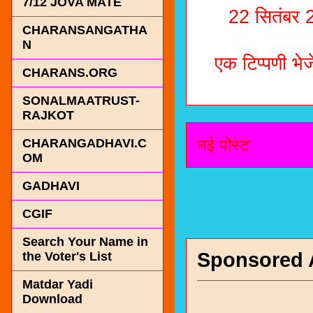
7/12 JOVA MATE
22 सितंबर 
CHARANSANGATHA
N
एक टिप्पणी भेजे
CHARANS.ORG
SONALMAATRUST-
RAJKOT
नई पोस्ट
CHARANGADHAVI.C
OM
GADHAVI
CGIF
Search Your Name in
Sponsored 
the Voter's List
Matdar Yadi
Download