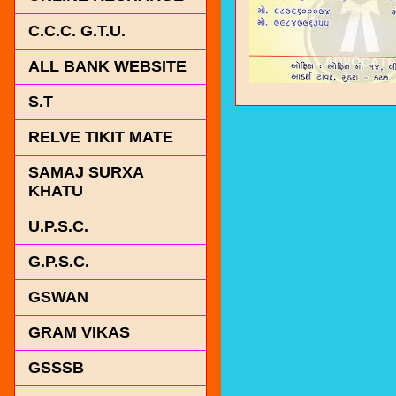
C.C.C. G.T.U.
ALL BANK WEBSITE
S.T
RELVE TIKIT MATE
SAMAJ SURXA
KHATU
U.P.S.C.
G.P.S.C.
GSWAN
GRAM VIKAS
GSSSB