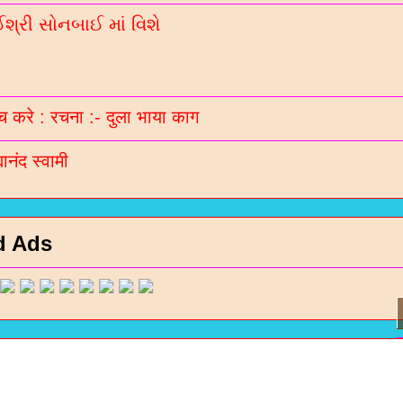
્રી સોનબાઈ માં વિશે
 करे : रचना :- दुला भाया काग
मानंद स्वामी
d Ads