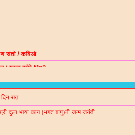
रण संतो / कविओ
न / गरबा वगेरे Mp3
गीदान गढवी (चडीया) रचित रचनाओ
ल नॉलेज / मटीरीयल्स / भरती माहिती माटे
 दिन रात
रणी साहित्य ब्लॉगना अपडेट Whatsaap पर मेळववा माटे आ
बर 9913051642 आपना गृपमां ऐड करो
श्री दुला भाया काग (भगत बापु)नी जन्म जयंती