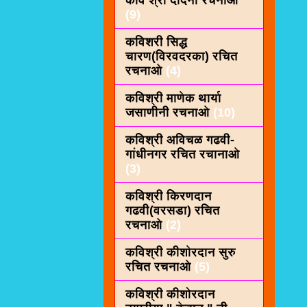
कवि श्री दादनी रचनाओ
(9)
कविशरी सिद्ध
चारण(विरवदरका) रचित
रचनाओ
(4)
कविश्री माणेक थार्या
जसाणीनी रचनाओ
(10)
कविश्री अविचळ गढवी-
गांधीनगर रचित रचानाओ
(3)
कविश्री किरणदान
गढवी(वरसडा) रचित
रचनाओ
(2)
कविश्री कीशाेरदान सुरु
रचित रचनाओ
(5)
कविश्री कीशोरदान