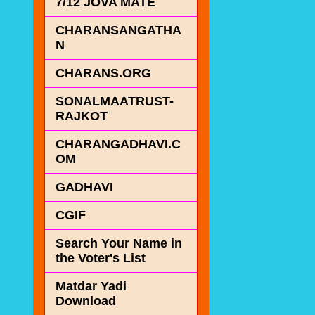
7/12 JOVA MATE
CHARANSANGATHA
N
CHARANS.ORG
SONALMAATRUST-
RAJKOT
CHARANGADHAVI.C
OM
GADHAVI
CGIF
Search Your Name in
the Voter's List
Matdar Yadi
Download