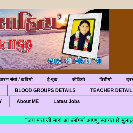
चारण संतो / कवियो
ई-बुक
ऑडियो
विडीयो
ट्रस
T
BLOOD GROUPS DETAILS
TEACHER DETAIL
Y
About ME
Latest Jobs
"जय माताजी मारा आ ब्लॉगमां आपणु स्वागत छे मुलाक़ा