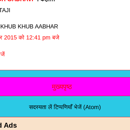
TAJI
 KHUB KHUB AABHAR
बर 2015 को 12:41 pm बजे
जें
मुख्यपृष्ठ
सदस्यता लें
टिप्पणियाँ भेजें (Atom)
d Ads