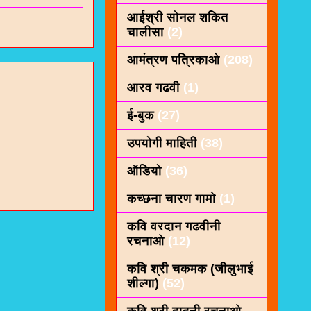
आईश्री सोनल शकित
चालीसा
(2)
आमंत्रण पत्रिकाओ
(208)
आरव गढवी
(1)
ई-बुक
(27)
उपयोगी माहिती
(38)
ऑडियो
(36)
कच्छना चारण गामो
(1)
कवि वरदान गढवीनी
रचनाओ
(12)
कवि श्री चकमक (जीलुभाई
शील्गा)
(52)