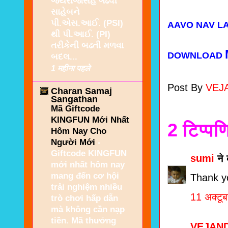
જયરાજસિંહ ગઢવી
સાહેબને
પી.એસ.આઈ. (PSI)
AAVO NAV LA
થી પી.આઈ. (PI)
તરીકેની બઢતી મળવા
DOWNLOAD
બદલ...
1 महीना पहले
Post By
VEJ
Charan Samaj
Sangathan
Mã Giftcode
KINGFUN Mới Nhất
2 टिप्‍पण
Hôm Nay Cho
Người Mới
-
Giftcode KINGFUN
sumi
ने
mới nhất hôm nay
mang đến cơ hội
Thank y
trải nghiệm nhiều
11 अक्टू
trò chơi hấp dẫn
mà không cần nạp
tiền. Mã thưởng
VEJAN