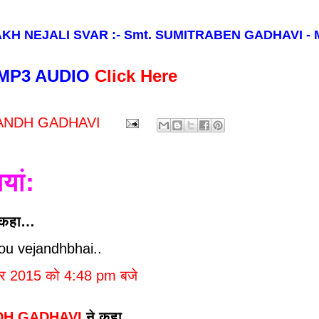
KH NEJALI SVAR :- Smt. SUMITRABEN GADHAVI -
MP3 AUDIO
Click Here
ANDH GADHAVI
ियां:
 कहा…
ou vejandhbhai..
बर 2015 को 4:48 pm बजे
DH GADHAVI
ने कहा…