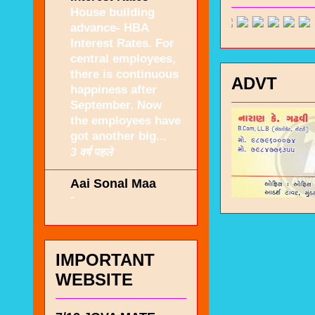
House building
advance- HBA
Interest Rates. For
central employees,
there is continuous
ADVT
happiness after
September. Now
the employees have
got another big...
3 वर्ष पहले
Aai Sonal Maa
-
IMPORTANT
WEBSITE