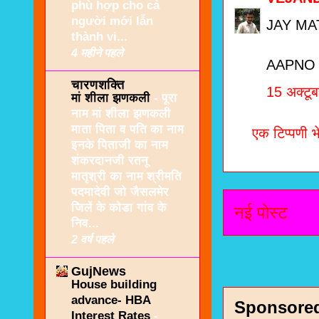
phù hợp cho cả
người mới lẫn
JAY MA
thành vi...
4 महीने पहले
AAPNO
चारणशक्ति
15 अक्टू
मां शीला झणकली
-
पूरा
नाम मां शीला झणकली
माता पिता व पति का नाम
एक टिप्पणी भे
इनके पिताजी का नाम
शंकरदानजी रतनू
मातृश्री का नाम श्रीमति
पदमादेवी जो जैसलमेर
जिलें के कोडा गांव के
नई पोस्ट
निव...
2 वर्ष पहले
GujNews
House building
advance- HBA
Sponsore
Interest Rates
-