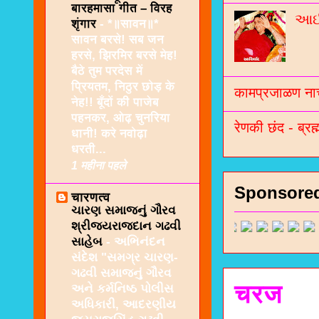
बारहमासा गीत – विरह
આઈશ
शृंगार
-
*॥सावन॥*
सावन बरसे! सब जन
हरसे, झिरमिर बरसे मेह!
बैठे तुम परदेस में
प्रियतम, निठुर छोड़ के
कामप्रजाळण नाच
नेह!! बूँदों की पाजेब
पहनकर, ओढ़ चुनरिया
रेणकी छंद - ब्रह्
धानी! करे नवोढ़ा
धरती...
1 महीना पहले
Sponsore
चारणत्व
ચારણ સમાજનું ગૌરવ
શ્રીજયરાજદાન ગઢવી
સાહેબ
-
અભિનંદન
સંદેશ "સમગ્ર ચારણ-
ગઢવી સમાજનું ગૌરવ
चरज
અને કર્મનિષ્ઠ પોલીસ
અધિકારી, આદરણીય