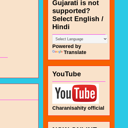
Gujarati is not
supported?
Select English /
Hindi
Powered by
Translate
YouTube
Charanisahity official