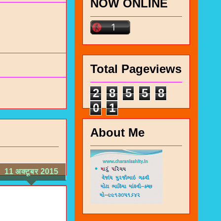
NOW ONLINE
Total Pageviews
2
8
5
5
8
0
1
About Me
11 अक्टूबर 2015