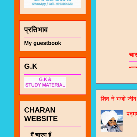
प्रतिभाव
My guestbook
चा
भज
G.K
जो
जनर
शिव ने भजो जीव
चा
नं
CHARAN
पद्म
WEBSITE
मैं चारण हूँ