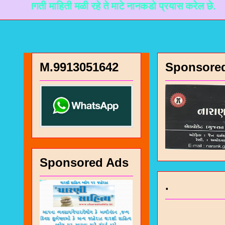
 लगती माहिती मळी रहे ते माटे नानकडो प्रयास करेल छे.
M.9913051642
Sponsore
Sponsored Ads
.