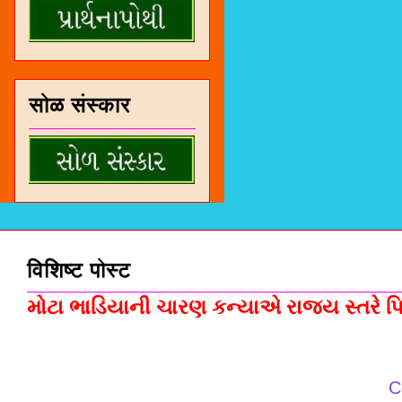
सोळ संस्कार
विशिष्ट पोस्ट
મોટા ભાડિયાની ચારણ કન્યાએ રાજ્ય સ્તરે પિસ
C