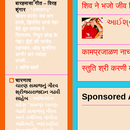
बारहमासा गीत – विरह
शिव ने भजो जीव 
शृंगार
-
*॥सावन॥*
सावन बरसे! सब जन
આઈશ્રી
हरसे, झिरमिर बरसे मेह!
बैठे तुम परदेस में
प्रियतम, निठुर छोड़ के
नेह!! बूँदों की पाजेब
पहनकर, ओढ़ चुनरिया
कामप्रजाळण नाच 
धानी! करे नवोढ़ा
धरती...
स्तुति श्री करणी
1 महीना पहले
चारणत्व
ચારણ સમાજનું ગૌરવ
શ્રીજયરાજદાન ગઢવી
Sponsored 
સાહેબ
-
અભિનંદન
સંદેશ "સમગ્ર ચારણ-
ગઢવી સમાજનું ગૌરવ
અને કર્મનિષ્ઠ પોલીસ
અધિકારી, આદરણીય