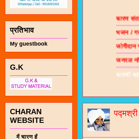
चारण सं
भजन / गर
प्रतिभाव
जोगीदान
My guestbook
जनरल नॉल
चारणी सा
G.K
नंबर 991
CHARAN
पद्मश्र
WEBSITE
मैं चारण हूँ