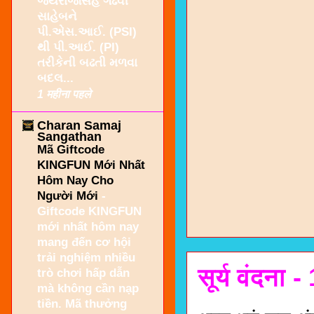
જયરાજસિંહ ગઢવી
સાહેબને
પી.એસ.આઈ. (PSI)
થી પી.આઈ. (PI)
તરીકેની બઢતી મળવા
બદલ...
1 महीना पहले
Charan Samaj
Sangathan
Mã Giftcode
KINGFUN Mới Nhất
Hôm Nay Cho
Người Mới
-
Giftcode KINGFUN
mới nhất hôm nay
mang đến cơ hội
trải nghiệm nhiều
सूर्य वंदना
trò chơi hấp dẫn
mà không cần nạp
tiền. Mã thưởng