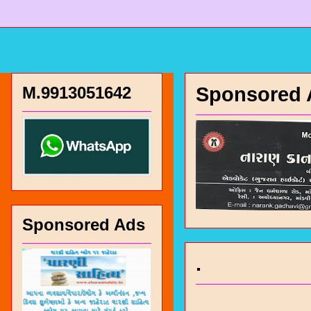
M.9913051642
Sponsored 
Sponsored Ads
.