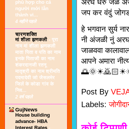
अरघ धरुं जळ अं
phù hợp cho cả
người mới lẫn
जप कर वंदुं जोगड
thành vi...
4 महीने पहले
हे भगवान सुर्य न
चारणशक्ति
नी अंजळी नुं अर
मां शीला झणकली
-
पूरा
नाम मां शीला झणकली
जाळववा कालावाला
माता पिता व पति का नाम
इनके पिताजी का नाम
आपने अमारा नीत्य
शंकरदानजी रतनू
🌅🌞☀🙇🏻☀
मातृश्री का नाम श्रीमति
पदमादेवी जो जैसलमेर
जिलें के कोडा गांव के
निव...
Post By
VEJ
2 वर्ष पहले
Labels:
जोगीद
GujNews
House building
advance- HBA
कोई टिप्पणी 
Interest Rates
-