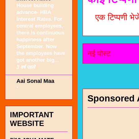
House building
advance- HBA
एक टिप्पणी भेजे
Interest Rates. For
central employees,
there is continuous
happiness after
September. Now
नई पोस्ट
the employees have
got another big...
3 वर्ष पहले
Aai Sonal Maa
-
Sponsored 
IMPORTANT
WEBSITE