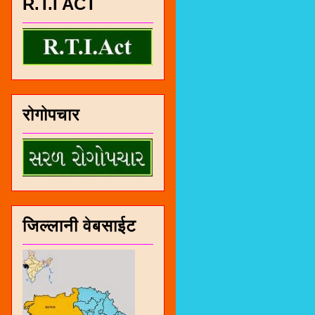
R.T.I ACT
रोगोपचार
जिल्लानी वेबसाईट