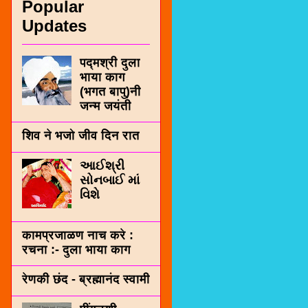
Popular
Updates
पद्मश्री दुला
भाया काग
(भगत बापु)नी
जन्म जयंती
शिव ने भजो जीव दिन रात
આઈશ્રી
સોનબાઈ માં
વિશે
कामप्रजाळण नाच करे :
रचना :- दुला भाया काग
रेणकी छंद - ब्रह्मानंद स्वामी