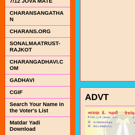
7/12 JOVA MATE
CHARANSANGATHA
N
CHARANS.ORG
SONALMAATRUST-
RAJKOT
CHARANGADHAVI.C
OM
GADHAVI
CGIF
ADVT
Search Your Name in
the Voter's List
Matdar Yadi
Download