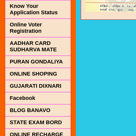
Know Your
Application Status
Online Voter
Registration
AADHAR CARD
SUDHARVA MATE
PURAN GONDALIYA
ONLINE SHOPING
GUJARATI DIXNARI
Facebook
BLOG BANAVO
STATE EXAM BORD
ONLINE RECHARGE