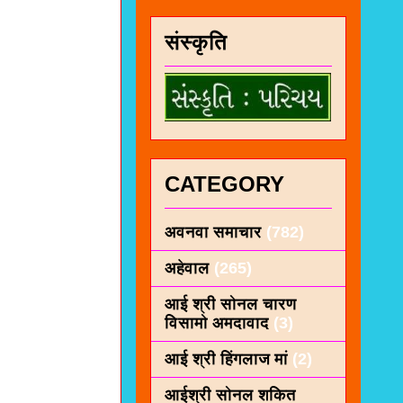
संस्कृति
CATEGORY
अवनवा समाचार
(782)
अहेवाल
(265)
आई श्री सोनल चारण
विसामो अमदावाद
(3)
आई श्री हिंगलाज मां
(2)
आईश्री सोनल शकित