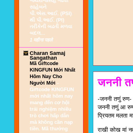
જયરાજસિંહ ગઢવી
સાહેબને
પી.એસ.આઈ. (PSI)
થી પી.આઈ. (PI)
તરીકેની બઢતી મળવા
બદલ...
1 महीना पहले
Charan Samaj
Sangathan
Mã Giftcode
KINGFUN Mới Nhất
Hôm Nay Cho
जननी तणु
Người Mới
-
Giftcode KINGFUN
mới nhất hôm nay
-जननी तणुं रुण-
mang đến cơ hội
जननी तणुं आ रुण
trải nghiệm nhiều
प्रियतम मलता मा
trò chơi hấp dẫn
mà không cần nạp
tiền. Mã thưởng
राखी कोख मां नव