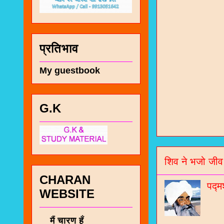
प्रतिभाव
My guestbook
G.K
चा
भज
शिव ने भजो जीव
जो
CHARAN
जनर
पद्म
WEBSITE
चा
नं
मैं चारण हूँ