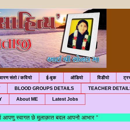
चारण संतो / कवियो
ई-बुक
ऑडियो
विडीयो
ट्रस
T
BLOOD GROUPS DETAILS
TEACHER DETAIL
Y
About ME
Latest Jobs
पणु स्वागत छे मुलाक़ात बदल आपनो आभार "