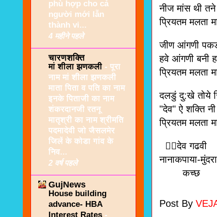
phù hợp cho cả
नीज मांस थी तने 
người mới lẫn
प्रियतम मलता मा
thành vi...
4 महीने पहले
जीण आंगणी पकड
चारणशक्ति
हवे आंगणी बनी ह
मां शीला झणकली
-
पूरा
प्रियतम मलता मा
नाम मां शीला झणकली
माता पिता व पति का नाम
दलडुं दु:खे तोये
इनके पिताजी का नाम
"देव" ऐ शक्ति न
शंकरदानजी रतनू
मातृश्री का नाम श्रीमति
प्रियतम मलता मा
पदमादेवी जो जैसलमेर
जिलें के कोडा गांव के
✍🏻देव गढवी
निव...
नानाकपाया-मुंदरा
2 वर्ष पहले
कच्छ
GujNews
House building
Post By
VEJ
advance- HBA
Interest Rates
-