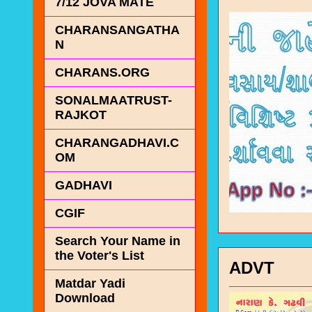
7/12 JOVA MATE
CHARANSANGATHA
N
CHARANS.ORG
SONALMAATRUST-
RAJKOT
CHARANGADHAVI.C
OM
GADHAVI
CGIF
Search Your Name in
the Voter's List
ADVT
Matdar Yadi
Download