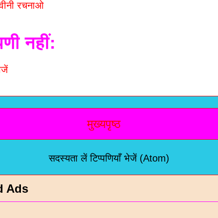
ढवीनी रचनाओ
पणी नहीं:
जें
मुख्यपृष्ठ
सदस्यता लें
टिप्पणियाँ भेजें (Atom)
d Ads