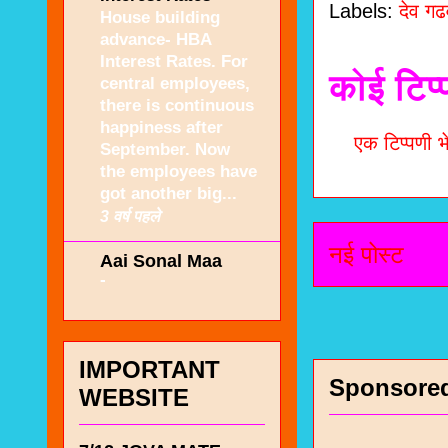
Labels:
देव ग
House building
advance- HBA
Interest Rates. For
कोई टिप्
central employees,
there is continuous
happiness after
एक टिप्पणी भे
September. Now
the employees have
got another big...
3 वर्ष पहले
नई पोस्ट
Aai Sonal Maa
-
IMPORTANT
Sponsore
WEBSITE