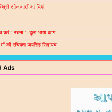
્રી સોનબાઈ માં વિશે
 करे : रचना :- दुला भाया काग
ी माँ की रचियता जयसिंह सिढ़ायच
d Ads