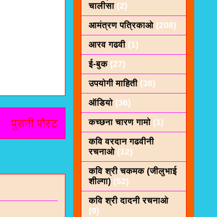
चालीसा
(2)
आमंत्रण पत्रिकाओ
(208)
आरव गढवी
(1)
ई-बुक
(27)
उपयोगी माहिती
(38)
ऑडियो
(36)
पुरानी पोस्ट
कच्छना चारण गामो
(1)
कवि वरदान गढवीनी
रचनाओ
(12)
कवि श्री चकमक (जीलुभाई
शील्गा)
(52)
कवि श्री दादनी रचनाओ
(9)