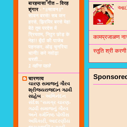
बारहमासा गीत – विरह
આઈશ
शृंगार
-
*॥सावन॥*
सावन बरसे! सब जन
हरसे, झिरमिर बरसे मेह!
बैठे तुम परदेस में
प्रियतम, निठुर छोड़ के
कामप्रजाळण नाच
नेह!! बूँदों की पाजेब
पहनकर, ओढ़ चुनरिया
स्तुति श्री करण
धानी! करे नवोढ़ा
धरती...
1 महीना पहले
Sponsore
चारणत्व
ચારણ સમાજનું ગૌરવ
શ્રીજયરાજદાન ગઢવી
સાહેબ
-
અભિનંદન
સંદેશ "સમગ્ર ચારણ-
ગઢવી સમાજનું ગૌરવ
અને કર્મનિષ્ઠ પોલીસ
અધિકારી, આદરણીય