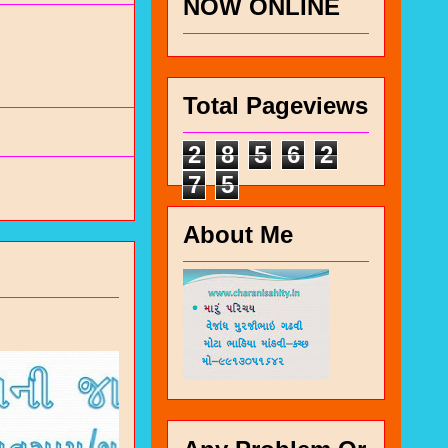
NOW ONLINE
Total Pageviews
2
8
5
6
2
7
5
About Me