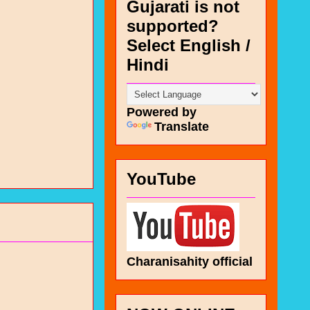
Gujarati is not
supported?
Select English /
Hindi
Powered by
Translate
YouTube
Charanisahity official