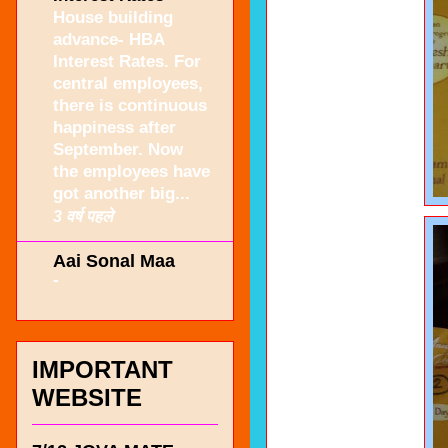
House building
advance- HBA
Interest Rates. For
central employees,
there is continuous
happiness after
September. Now
the employees have
got another big...
3 वर्ष पहले
Aai Sonal Maa
-
IMPORTANT
WEBSITE