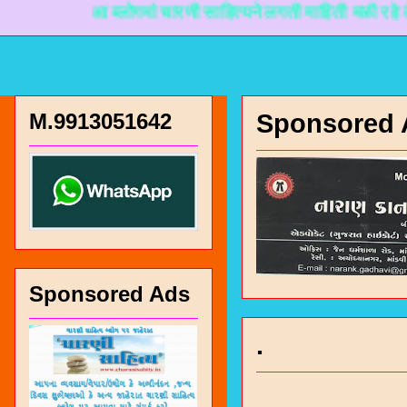
आ ब्लोगमां चारणी साहित्यने लगती माहिती मळी रहे ते माटे 
M.9913051642
Sponsored 
Sponsored Ads
.