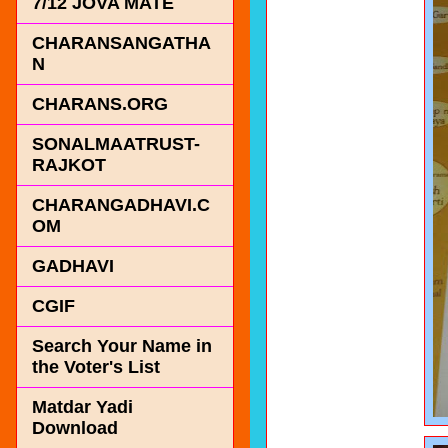
7/12 JOVA MATE
CHARANSANGATHA
N
CHARANS.ORG
SONALMAATRUST-
RAJKOT
CHARANGADHAVI.C
OM
GADHAVI
CGIF
Search Your Name in
the Voter's List
Matdar Yadi
Download