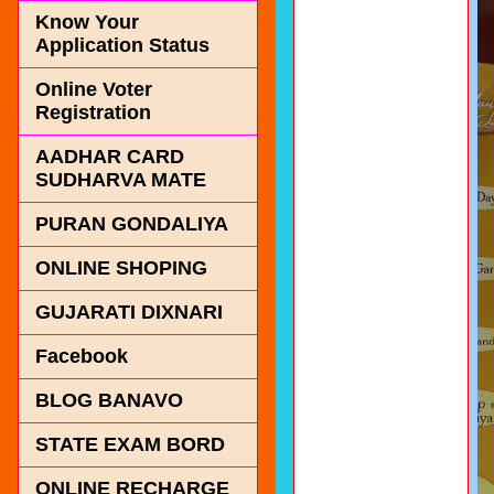
Know Your
Application Status
Online Voter
Registration
AADHAR CARD
SUDHARVA MATE
PURAN GONDALIYA
ONLINE SHOPING
GUJARATI DIXNARI
Facebook
BLOG BANAVO
STATE EXAM BORD
ONLINE RECHARGE