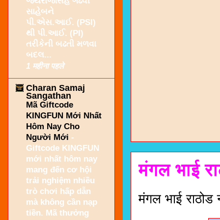
જયરાજસિંહ ગઢવી
સાહેબને
પી.એસ.આઈ. (PSI)
થી પી.આઈ. (PI)
તરીકેની બઢતી મળવા
બદલ...
1 महीना पहले
Charan Samaj
Sangathan
Mã Giftcode
KINGFUN Mới Nhất
Hôm Nay Cho
Người Mới
-
Giftcode KINGFUN
mới nhất hôm nay
मंगल भाई र
mang đến cơ hội
trải nghiệm nhiều
trò chơi hấp dẫn
मंगल भाई राठोड 
mà không cần nạp
tiền. Mã thưởng