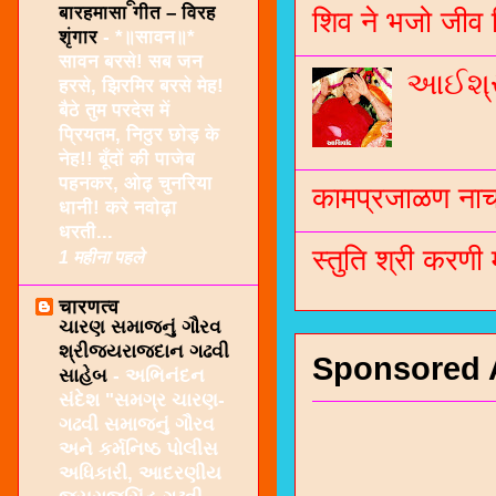
बारहमासा गीत – विरह
शिव ने भजो जीव 
शृंगार
-
*॥सावन॥*
सावन बरसे! सब जन
આઈશ્રી
हरसे, झिरमिर बरसे मेह!
बैठे तुम परदेस में
प्रियतम, निठुर छोड़ के
नेह!! बूँदों की पाजेब
पहनकर, ओढ़ चुनरिया
कामप्रजाळण नाच 
धानी! करे नवोढ़ा
धरती...
स्तुति श्री करणी
1 महीना पहले
चारणत्व
ચારણ સમાજનું ગૌરવ
શ્રીજયરાજદાન ગઢવી
Sponsored 
સાહેબ
-
અભિનંદન
સંદેશ "સમગ્ર ચારણ-
ગઢવી સમાજનું ગૌરવ
અને કર્મનિષ્ઠ પોલીસ
અધિકારી, આદરણીય