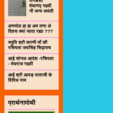
पींगळशी
मेघाणंद् गढवी
नी जन्म जयंती
अणमोल हा हा अम तणा अे
दिवस क्यां जाता रह्या ???
स्तुति श्री करणी माँ की
रचियता जयसिंह सिढ़ायच
आई सोनल आदेश -रचियता
- मेघराज गढवी
आई श्री आवड़ माताजी के
विविध नाम
प्रार्थनापोथी