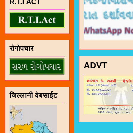
R.T.I ACT
रोगोपचार
ADVT
जिल्लानी वेबसाईट