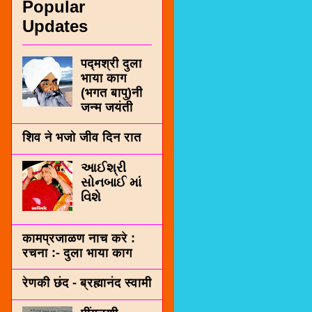
Popular
Updates
पद्मश्री दुला
भाया काग
(भगत बापु)नी
जन्म जयंती
शिव ने भजो जीव दिन रात
આઈશ્રી
સોનબાઈ માં
વિશે
कामप्रजाळण नाच करे :
रचना :- दुला भाया काग
रेणकी छंद - ब्रह्मानंद स्वामी