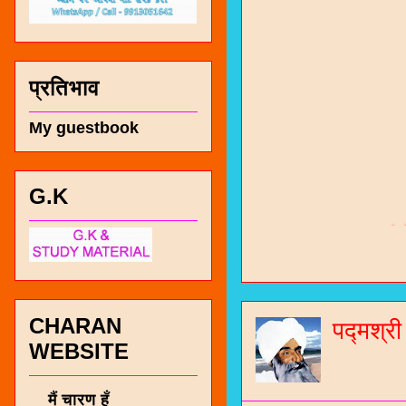
प्रतिभाव
My guestbook
G.K
चारण सं
भजन / गर
जोगीदान
CHARAN
जनरल नॉल
पद्मश्र
WEBSITE
चारणी सा
नंबर 991
मैं चारण हूँ