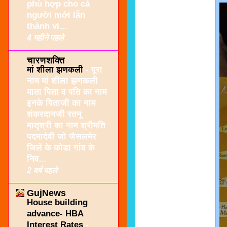
phù hợp cho cả
người mới lẫn
thành vi...
4 महीने पहले
चारणशक्ति
मां शीला झणकली
-
पूरा
नाम मां शीला झणकली
माता पिता व पति का नाम
इनके पिताजी का नाम
शंकरदानजी रतनू
मातृश्री का नाम श्रीमति
पदमादेवी जो जैसलमेर
जिलें के कोडा गांव के
निव...
2 वर्ष पहले
GujNews
House building
advance- HBA
Interest Rates
-