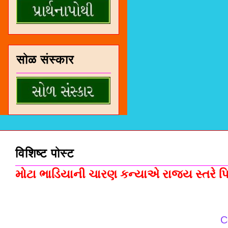
सोळ संस्कार
विशिष्ट पोस्ट
મોટા ભાડિયાની ચારણ કન્યાએ રાજ્ય સ્તરે પિસ
C