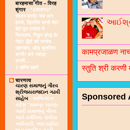
बारहमासा गीत – विरह
शृंगार
-
*॥सावन॥*
सावन बरसे! सब जन
આઈશ્રી
हरसे, झिरमिर बरसे मेह!
बैठे तुम परदेस में
प्रियतम, निठुर छोड़ के
नेह!! बूँदों की पाजेब
पहनकर, ओढ़ चुनरिया
कामप्रजाळण नाच 
धानी! करे नवोढ़ा
धरती...
स्तुति श्री करणी
1 महीना पहले
चारणत्व
ચારણ સમાજનું ગૌરવ
શ્રીજયરાજદાન ગઢવી
Sponsored 
સાહેબ
-
અભિનંદન
સંદેશ "સમગ્ર ચારણ-
ગઢવી સમાજનું ગૌરવ
અને કર્મનિષ્ઠ પોલીસ
અધિકારી, આદરણીય