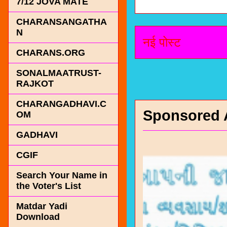
7/12 JOVA MATE
CHARANSANGATHA
N
नई पोस्ट
CHARANS.ORG
SONALMAATRUST-
RAJKOT
CHARANGADHAVI.C
Sponsored 
OM
GADHAVI
CGIF
Search Your Name in
the Voter's List
Matdar Yadi
Download