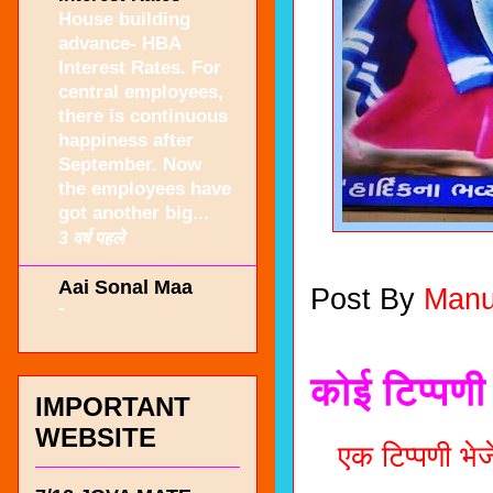
House building
advance- HBA
Interest Rates. For
central employees,
there is continuous
happiness after
September. Now
the employees have
got another big...
3 वर्ष पहले
Aai Sonal Maa
Post By
Manu
-
कोई टिप्पणी 
IMPORTANT
WEBSITE
एक टिप्पणी भेजे