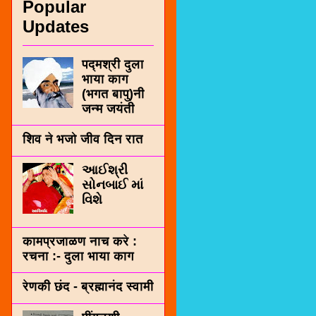
Popular
Updates
पद्मश्री दुला
भाया काग
(भगत बापु)नी
जन्म जयंती
शिव ने भजो जीव दिन रात
આઈશ્રી
સોનબાઈ માં
વિશે
कामप्रजाळण नाच करे :
रचना :- दुला भाया काग
रेणकी छंद - ब्रह्मानंद स्वामी