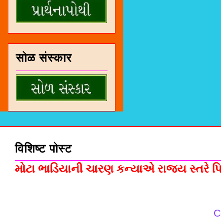
सोळ संस्कार
विशिष्ट पोस्ट
મોટા ભાડિયાની ચારણ કન્યાએ રાજ્ય સ્તરે પિસ
C