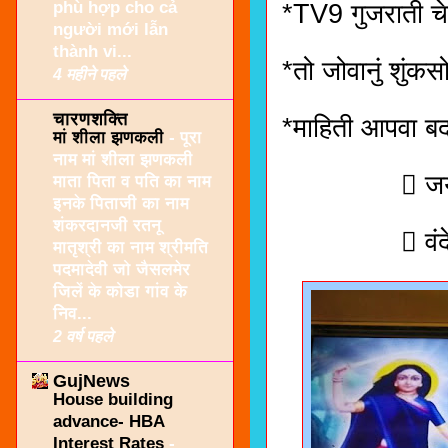
phù hợp cho cả
*TV9 गुजराती चे
người mới lẫn
thành vi...
*तो जोवानुं शुंकस
4 महीने पहले
चारणशक्ति
*माहिती आपवा ब
मां शीला झणकली
-
पूरा
नाम मां शीला झणकली
🏻 जय मो
माता पिता व पति का नाम
इनके पिताजी का नाम
शंकरदानजी रतनू
🏻 वंदे सो
मातृश्री का नाम श्रीमति
पदमादेवी जो जैसलमेर
जिलें के कोडा गांव के
निव...
2 वर्ष पहले
GujNews
House building
advance- HBA
Interest Rates
-