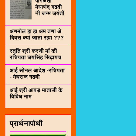
पींगळशी
मेघाणंद् गढवी
नी जन्म जयंती
अणमोल हा हा अम तणा अे
दिवस क्यां जाता रह्या ???
स्तुति श्री करणी माँ की
रचियता जयसिंह सिढ़ायच
आई सोनल आदेश -रचियता
- मेघराज गढवी
आई श्री आवड़ माताजी के
विविध नाम
प्रार्थनापोथी