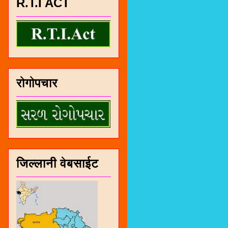
R.T.I ACT
रोगोपचार
जिल्लानी वेबसाईट