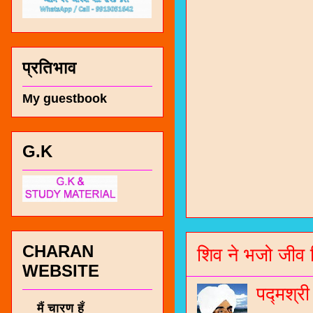
प्रतिभाव
My guestbook
G.K
चारण सं
भजन / गर
जोगीदान
CHARAN
शिव ने भजो जीव 
जनरल नॉल
WEBSITE
चारणी सा
पद्मश्र
नंबर 991
मैं चारण हूँ