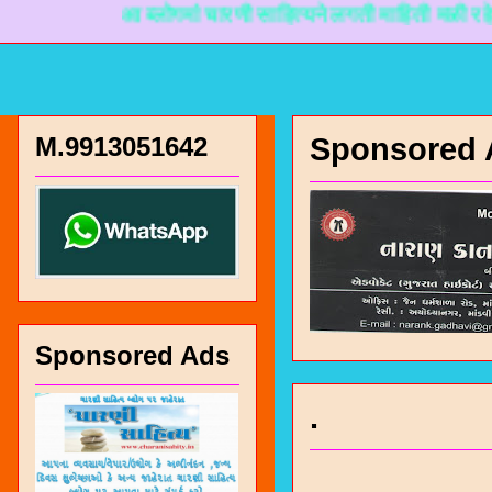
आ ब्लोगमां चारणी साहित्यने लगती माहिती मळी रहे ते माटे
M.9913051642
Sponsored 
Sponsored Ads
.