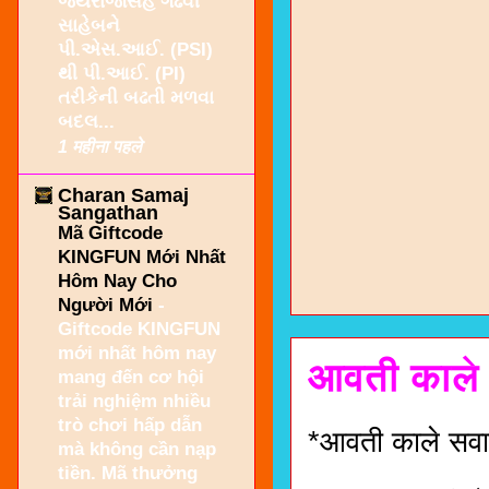
જયરાજસિંહ ગઢવી
સાહેબને
પી.એસ.આઈ. (PSI)
થી પી.આઈ. (PI)
તરીકેની બઢતી મળવા
બદલ...
1 महीना पहले
Charan Samaj
Sangathan
Mã Giftcode
KINGFUN Mới Nhất
Hôm Nay Cho
Người Mới
-
Giftcode KINGFUN
mới nhất hôm nay
आवती काले 
mang đến cơ hội
trải nghiệm nhiều
trò chơi hấp dẫn
*आवती काले सवा
mà không cần nạp
tiền. Mã thưởng