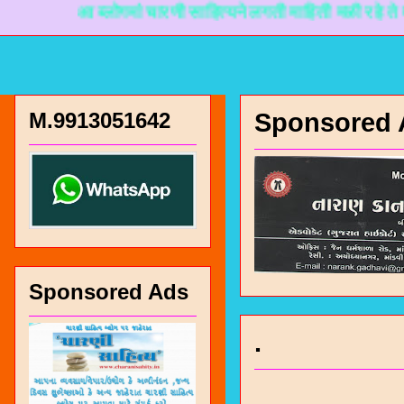
आ ब्लोगमां चारणी साहित्यने लगती माहिती मळी रहे ते माटे ना
M.9913051642
Sponsored 
Sponsored Ads
.