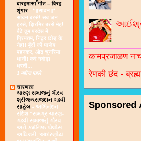
बारहमासा गीत – विरह
शृंगार
-
*॥सावन॥*
सावन बरसे! सब जन
આઈશ્રી
हरसे, झिरमिर बरसे मेह!
बैठे तुम परदेस में
प्रियतम, निठुर छोड़ के
नेह!! बूँदों की पाजेब
पहनकर, ओढ़ चुनरिया
कामप्रजाळण नाच 
धानी! करे नवोढ़ा
धरती...
रेणकी छंद - ब्रह्म
1 महीना पहले
चारणत्व
ચારણ સમાજનું ગૌરવ
શ્રીજયરાજદાન ગઢવી
Sponsored 
સાહેબ
-
અભિનંદન
સંદેશ "સમગ્ર ચારણ-
ગઢવી સમાજનું ગૌરવ
અને કર્મનિષ્ઠ પોલીસ
અધિકારી, આદરણીય