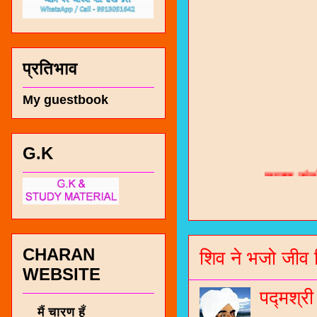
प्रतिभाव
My guestbook
G.K
चारण सं
भजन / गर
जोगीदान
जनरल नॉल
CHARAN
शिव ने भजो जीव 
WEBSITE
चारणी सा
पद्मश्र
नंबर 991
मैं चारण हूँ