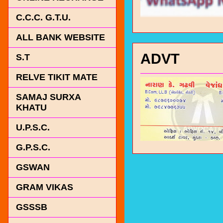
C.C.C. G.T.U.
ALL BANK WEBSITE
ADVT
S.T
RELVE TIKIT MATE
SAMAJ SURXA
KHATU
U.P.S.C.
G.P.S.C.
GSWAN
GRAM VIKAS
GSSSB