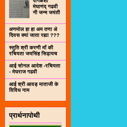
पींगळशी
मेघाणंद् गढवी
नी जन्म जयंती
अणमोल हा हा अम तणा अे
दिवस क्यां जाता रह्या ???
स्तुति श्री करणी माँ की
रचियता जयसिंह सिढ़ायच
आई सोनल आदेश -रचियता
- मेघराज गढवी
आई श्री आवड़ माताजी के
विविध नाम
प्रार्थनापोथी