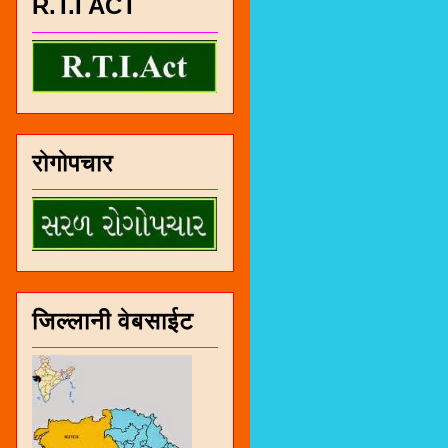
R.T.I ACT
रोगोपचार
जिल्लानी वेबसाईट