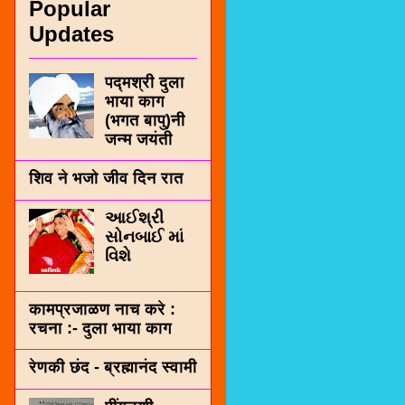
Popular
Updates
पद्मश्री दुला
भाया काग
(भगत बापु)नी
जन्म जयंती
शिव ने भजो जीव दिन रात
આઈશ્રી
સોનબાઈ માં
વિશે
कामप्रजाळण नाच करे :
रचना :- दुला भाया काग
रेणकी छंद - ब्रह्मानंद स्वामी