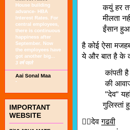
House building
कयुं हर त
advance- HBA
मीलता नहीं
Interest Rates. For
central employees,
ईंसान हुआ 
there is continuous
happiness after
September. Now
है कोई ऐसा मजह
the employees have
ये और बात है के
got another big...
3 वर्ष पहले
कांपती है जो
Aai Sonal Maa
-
की आवाज 
"देव" यहां भी
गुलिस्तां हु
IMPORTANT
WEBSITE
✍🏻देव
गढवी