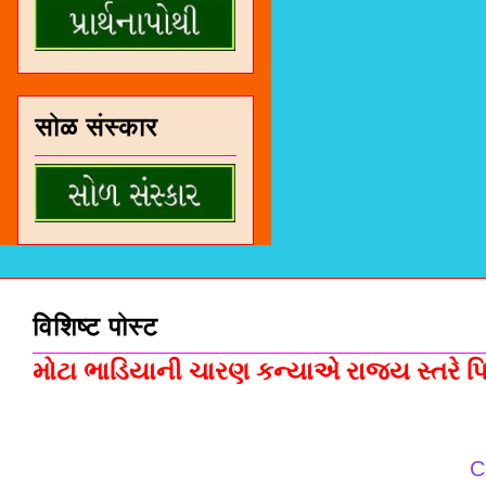
सोळ संस्कार
विशिष्ट पोस्ट
મોટા ભાડિયાની ચારણ કન્યાએ રાજ્ય સ્તરે પિસ
C