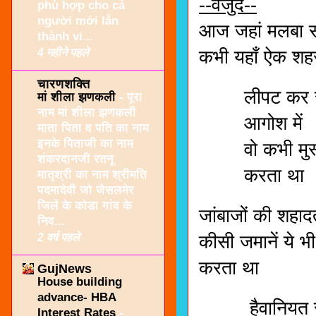
--वजुद--
phù hợp cho cả
người mới lẫn
आज जहां मलबा स
thành vi...
4 महीने पहले
कभी यहाँ ऐक शह
चारणशक्ति
लीपट कर स
मां शीला झणकली
-
पूरा
नाम मां शीला झणकली
आगोश में
माता पिता व पति का नाम
इनके पिताजी का नाम
वो कभी मुस्कु
शंकरदानजी रतनू
करता था
मातृश्री का नाम श्रीमति
पदमादेवी जो जैसलमेर
जिलें के कोडा गांव के
जांबाजों की शहा
निव...
2 वर्ष पहले
कीसी जमानें ये भ
करता था
GujNews
House building
advance- HBA
हैवानियत सी
Interest Rates
-