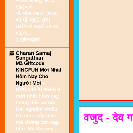
જયરાજસિંહ ગઢવી
સાહેબને
પી.એસ.આઈ. (PSI)
થી પી.આઈ. (PI)
તરીકેની બઢતી મળવા
બદલ...
1 महीना पहले
Charan Samaj
Sangathan
Mã Giftcode
KINGFUN Mới Nhất
Hôm Nay Cho
Người Mới
-
Giftcode KINGFUN
mới nhất hôm nay
mang đến cơ hội
trải nghiệm nhiều
वजुद - देव 
trò chơi hấp dẫn
mà không cần nạp
tiền. Mã thưởng