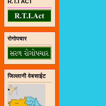
R.T.I ACT
रोगोपचार
जिल्लानी वेबसाईट