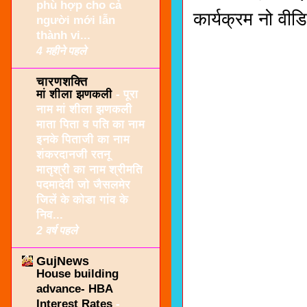
phù hợp cho cả
कार्यक्रम नो वी
người mới lẫn
thành vi...
4 महीने पहले
चारणशक्ति
मां शीला झणकली
-
पूरा
नाम मां शीला झणकली
माता पिता व पति का नाम
इनके पिताजी का नाम
शंकरदानजी रतनू
मातृश्री का नाम श्रीमति
पदमादेवी जो जैसलमेर
जिलें के कोडा गांव के
निव...
2 वर्ष पहले
GujNews
House building
advance- HBA
Interest Rates
-