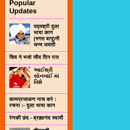
Popular
Updates
पद्मश्री दुला
भाया काग
(भगत बापु)नी
जन्म जयंती
शिव ने भजो जीव दिन रात
આઈશ્રી
સોનબાઈ માં
વિશે
कामप्रजाळण नाच करे :
रचना :- दुला भाया काग
रेणकी छंद - ब्रह्मानंद स्वामी