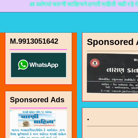
आ ब्लोगमां चारणी साहित्यने लगती माहिती मळी रहे ते माटे न
M.9913051642
Sponsored 
Sponsored Ads
.