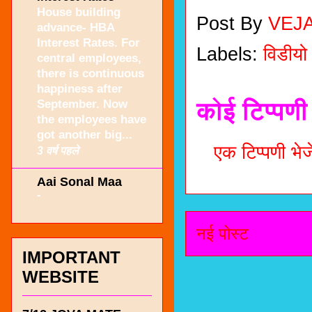
House building
Post By
VEJ
advance- HBA
Interest Rates. For
Labels:
विडीयो
central employees,
there is continuous
happiness after
कोई टिप्पणी 
September. Now
the employees have
got another big...
एक टिप्पणी भेजे
3 वर्ष पहले
Aai Sonal Maa
-
नई पोस्ट
IMPORTANT
WEBSITE