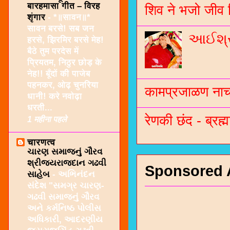
बारहमासा गीत – विरह
शिव ने भजो जीव 
शृंगार
-
*॥सावन॥*
सावन बरसे! सब जन
આઈશ્રી
हरसे, झिरमिर बरसे मेह!
बैठे तुम परदेस में
प्रियतम, निठुर छोड़ के
नेह!! बूँदों की पाजेब
पहनकर, ओढ़ चुनरिया
कामप्रजाळण नाच 
धानी! करे नवोढ़ा
धरती...
रेणकी छंद - ब्रह्म
1 महीना पहले
चारणत्व
ચારણ સમાજનું ગૌરવ
શ્રીજયરાજદાન ગઢવી
Sponsored 
સાહેબ
-
અભિનંદન
સંદેશ "સમગ્ર ચારણ-
ગઢવી સમાજનું ગૌરવ
અને કર્મનિષ્ઠ પોલીસ
અધિકારી, આદરણીય