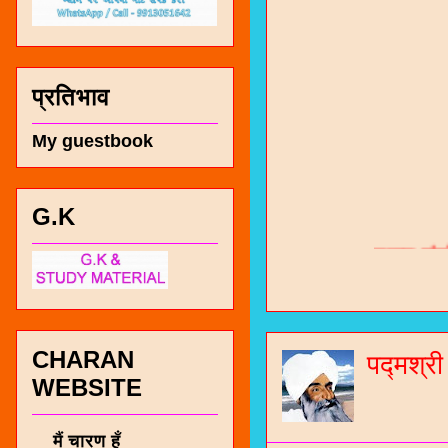
प्रतिभाव
My guestbook
G.K
चारण सं
भजन / गर
जोगीदान
जनरल नॉल
CHARAN
पद्मश्र
WEBSITE
चारणी सा
नंबर 991
मैं चारण हूँ