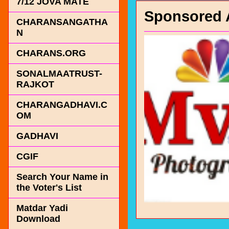
7/12 JOVA MATE
Sponsored 
CHARANSANGATHA
N
CHARANS.ORG
SONALMAATRUST-
RAJKOT
CHARANGADHAVI.C
OM
GADHAVI
CGIF
Search Your Name in
the Voter's List
Matdar Yadi
Download