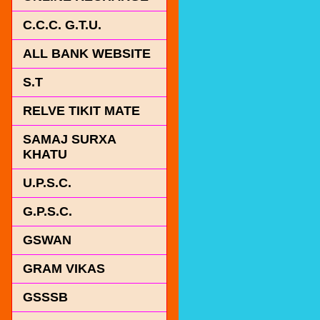
C.C.C. G.T.U.
ALL BANK WEBSITE
S.T
RELVE TIKIT MATE
SAMAJ SURXA
KHATU
U.P.S.C.
G.P.S.C.
GSWAN
GRAM VIKAS
GSSSB