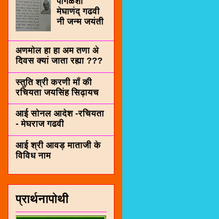
पींगळशी
मेघाणंद् गढवी
नी जन्म जयंती
अणमोल हा हा अम तणा अे
दिवस क्यां जाता रह्या ???
स्तुति श्री करणी माँ की
रचियता जयसिंह सिढ़ायच
आई सोनल आदेश -रचियता
- मेघराज गढवी
आई श्री आवड़ माताजी के
विविध नाम
प्रार्थनापोथी