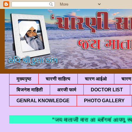
मुख्यपृष्ठ
चारणी साहित्य
चारण आईओ
चारण 
बिजनेश माहिती
अरजी फार्म
DOCTOR LIST
GENRAL KNOWLEDGE
PHOTO GALLERY
"जय माताजी मारा आ ब्लॉगमां आपणु स्वाग