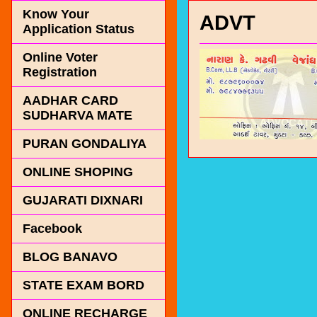
Know Your
ADVT
Application Status
Online Voter
Registration
AADHAR CARD
SUDHARVA MATE
PURAN GONDALIYA
ONLINE SHOPING
GUJARATI DIXNARI
Facebook
BLOG BANAVO
STATE EXAM BORD
ONLINE RECHARGE