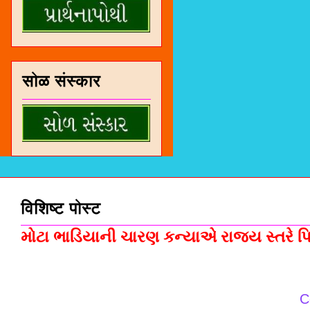
सोळ संस्कार
विशिष्ट पोस्ट
મોટા ભાડિયાની ચારણ કન્યાએ રાજ્ય સ્તરે પિસ
C