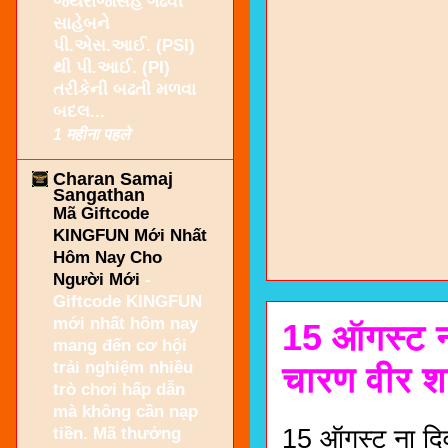
જયરાજસિંહ ગઢવી
સાહેબને
પી.એસ.આઈ. (PSI)
થી પી.આઈ. (PI)
તરીકેની બઢતી મળવા
બદલ...
1 महीना पहले
Charan Samaj
Sangathan
Mã Giftcode
KINGFUN Mới Nhất
Hôm Nay Cho
Người Mới
-
Giftcode KINGFUN
mới nhất hôm nay
15 ऑगस्ट ना
mang đến cơ hội
trải nghiệm nhiều
चारण वीर शह
trò chơi hấp dẫn
mà không cần nạp
tiền. Mã thưởng
15 ऑगस्ट ना दिव