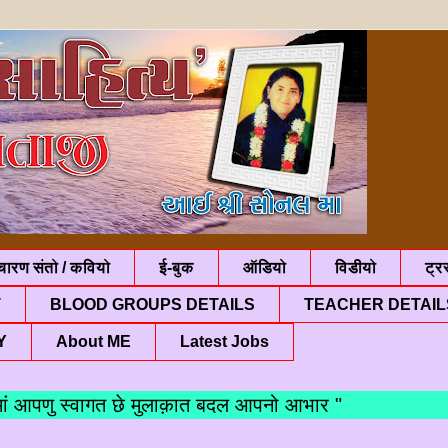
चारण संतो / कवियो
ई-बुक
ऑडियो
विडीयो
ट्रस
T
BLOOD GROUPS DETAILS
TEACHER DETAIL
Y
About ME
Latest Jobs
पणु स्वागत छे मुलाक़ात बदल आपनो आभार "