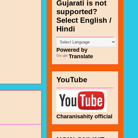
Gujarati is not
supported?
Select English /
Hindi
Powered by
Translate
YouTube
Charanisahity official