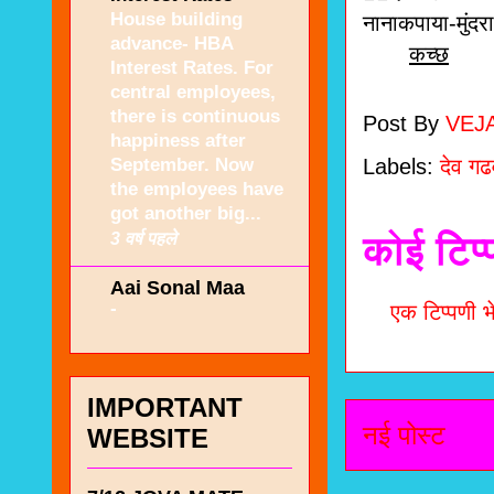
House building
नानाकपाया-मुंदरा
advance- HBA
कच्छ
Interest Rates. For
central employees,
there is continuous
Post By
VEJ
happiness after
September. Now
Labels:
देव ग
the employees have
got another big...
3 वर्ष पहले
कोई टिप्
Aai Sonal Maa
-
एक टिप्पणी भे
IMPORTANT
नई पोस्ट
WEBSITE