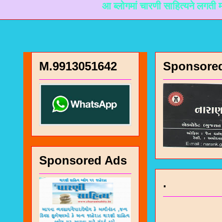
आ ब्लोगमां चारणी साहित्यने लगती माहिती मळी
M.9913051642
Sponsore
Sponsored Ads
.