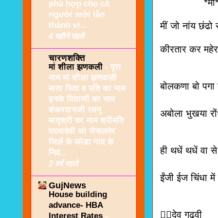
*मीं
phù hợp cho cả
người mới lẫn
thành vi...
मीं जो नांय छंढो 
4 महीने पहले
कीरतार कर महेर
चारणशक्ति
थी पे थ
मां शीला झणकली
-
पूरा
नाम मां शीला झणकली
बोलकणा बो पगा त
माता पिता व पति का नाम
इनके पिताजी का नाम
कंधा की
शंकरदानजी रतनू
अबोला भुखया रों
मातृश्री का नाम श्रीमति
बस ऐनज
पदमादेवी जो जैसलमेर
जिलें के कोडा गांव के
ही थधें थधें वा से
निव...
गौ-धन र
2 वर्ष पहले
ईंजी ईज चिंधा में
GujNews
सनां खेडु
House building
advance- HBA
✍🏻देव गढवी
Interest Rates
-