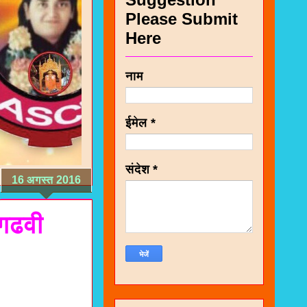
Please Submit
Here
नाम
ईमेल
*
संदेश
*
16 अगस्त 2016
 गढवी