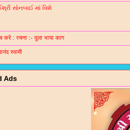
્રી સોનબાઈ માં વિશે
 करे : रचना :- दुला भाया काग
मानंद स्वामी
d Ads