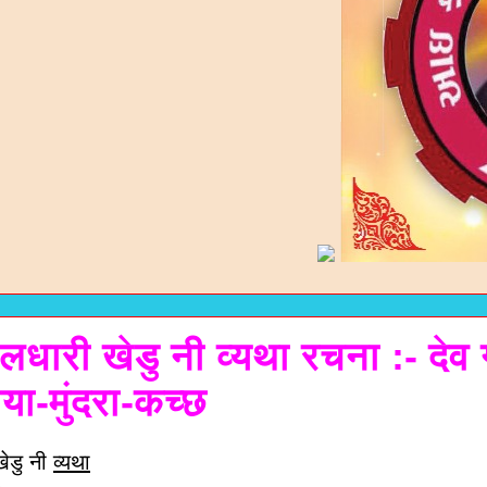
लधारी खेडु नी व्यथा रचना :- देव
ा-मुंदरा-कच्छ
खेडु नी
व्यथा