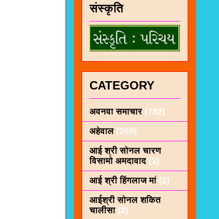
संस्कृति
CATEGORY
अवनवा समाचार
(782)
अहेवाल
(265)
आई श्री सोनल चारण
विसामो अमदावाद
(3)
आई श्री हिंगलाज मां
(2)
आईश्री सोनल शकित
चालीसा
(2)