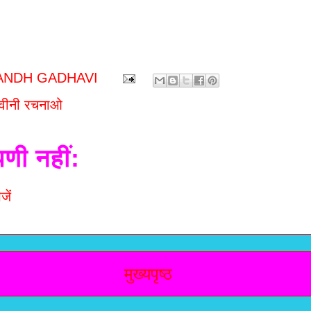
ANDH GADHAVI
ढवीनी रचनाओ
पणी नहीं:
जें
मुख्यपृष्ठ