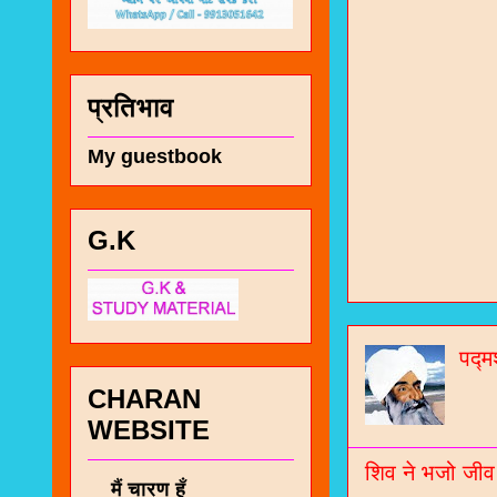
प्रतिभाव
My guestbook
G.K
चा
भज
पद्म
जो
CHARAN
जनर
WEBSITE
चा
शिव ने भजो जीव
नं
मैं चारण हूँ