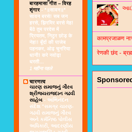
बारहमासा गीत – विरह
આઈશ
शृंगार
-
*॥सावन॥*
सावन बरसे! सब जन
हरसे, झिरमिर बरसे मेह!
बैठे तुम परदेस में
प्रियतम, निठुर छोड़ के
कामप्रजाळण नाच
नेह!! बूँदों की पाजेब
पहनकर, ओढ़ चुनरिया
रेणकी छंद - ब्रह्
धानी! करे नवोढ़ा
धरती...
1 महीना पहले
Sponsore
चारणत्व
ચારણ સમાજનું ગૌરવ
શ્રીજયરાજદાન ગઢવી
સાહેબ
-
અભિનંદન
સંદેશ "સમગ્ર ચારણ-
ગઢવી સમાજનું ગૌરવ
અને કર્મનિષ્ઠ પોલીસ
અધિકારી, આદરણીય