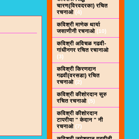
चारण(विरवदरका) रचित
रचनाओ
(4)
कविश्री माणेक थार्या
जसाणीनी रचनाओ
(10)
कविश्री अविचळ गढवी-
गांधीनगर रचित रचानाओ
(3)
कविश्री किरणदान
गढवी(वरसडा) रचित
रचनाओ
(2)
कविश्री कीशाेरदान सुरु
रचित रचनाओ
(5)
कविश्री कीशोरदान
टापरीया " केदान " नी
रचनाओ
(7)
कविश्री जयेशदान गढवीनी