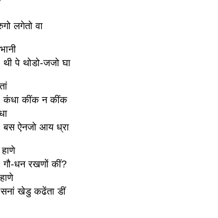
*
रुगो लगेतो वा
भानी
ोडो-जजो घा
ां
ंक न कींक
धा
ो आय ध्रा
 हाणे
खणों कीं?
 हाणे
 कढेंता डीं