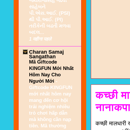
જયરાજસિંહ ગઢવી
સાહેબને
પી.એસ.આઈ. (PSI)
થી પી.આઈ. (PI)
તરીકેની બઢતી મળવા
બદલ...
1 महीना पहले
Charan Samaj
Sangathan
Mã Giftcode
KINGFUN Mới Nhất
Hôm Nay Cho
Người Mới
-
Giftcode KINGFUN
कच्छी मा
mới nhất hôm nay
mang đến cơ hội
नानाकपाय
trải nghiệm nhiều
trò chơi hấp dẫn
mà không cần nạp
कच्छी मालधारी 
tiền. Mã thưởng