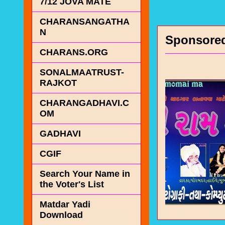
7/12 JOVA MATE
CHARANSANGATHA
N
Sponsore
CHARANS.ORG
SONALMAATRUST-
RAJKOT
CHARANGADHAVI.C
OM
GADHAVI
CGIF
Search Your Name in
the Voter's List
Matdar Yadi
Download