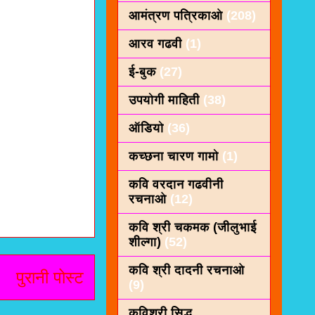
आमंत्रण पत्रिकाओ
(208)
आरव गढवी
(1)
ई-बुक
(27)
उपयोगी माहिती
(38)
ऑडियो
(36)
कच्छना चारण गामो
(1)
कवि वरदान गढवीनी
रचनाओ
(12)
कवि श्री चकमक (जीलुभाई
शील्गा)
(52)
कवि श्री दादनी रचनाओ
पुरानी पोस्ट
(9)
कविशरी सिद्ध