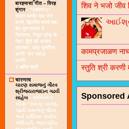
बारहमासा गीत – विरह
शिव ने भजो जीव 
शृंगार
-
*॥सावन॥*
सावन बरसे! सब जन
આઈશ્રી
हरसे, झिरमिर बरसे मेह!
बैठे तुम परदेस में
प्रियतम, निठुर छोड़ के
नेह!! बूँदों की पाजेब
पहनकर, ओढ़ चुनरिया
कामप्रजाळण नाच 
धानी! करे नवोढ़ा
धरती...
स्तुति श्री करणी
1 महीना पहले
चारणत्व
ચારણ સમાજનું ગૌરવ
શ્રીજયરાજદાન ગઢવી
Sponsored 
સાહેબ
-
અભિનંદન
સંદેશ "સમગ્ર ચારણ-
ગઢવી સમાજનું ગૌરવ
અને કર્મનિષ્ઠ પોલીસ
અધિકારી, આદરણીય