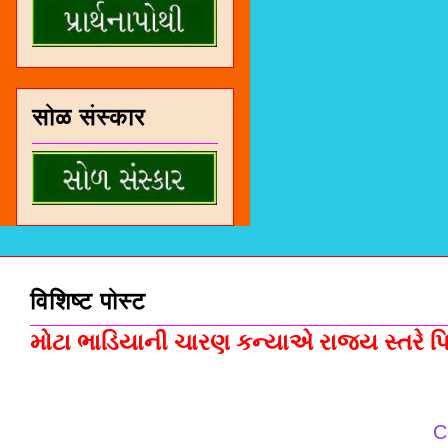
सोळ संस्कार
विशिष्ट पोस्ट
મોટા ભાડિયાની ચારણ કન્યાએ રાજ્ય સ્તરે પિસ
C