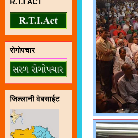
R.T.I ACT
रोगोपचार
जिल्लानी वेबसाईट