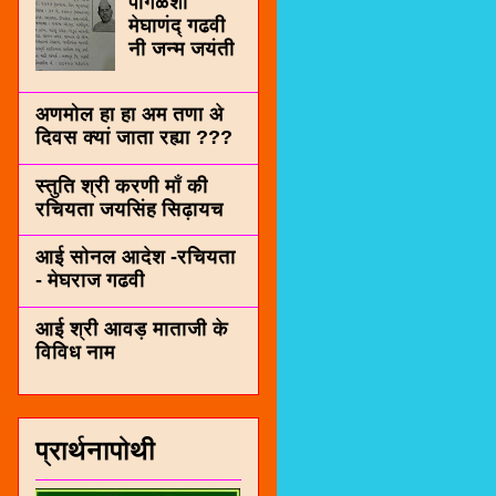
पींगळशी
मेघाणंद् गढवी
नी जन्म जयंती
अणमोल हा हा अम तणा अे
दिवस क्यां जाता रह्या ???
स्तुति श्री करणी माँ की
रचियता जयसिंह सिढ़ायच
आई सोनल आदेश -रचियता
- मेघराज गढवी
आई श्री आवड़ माताजी के
विविध नाम
प्रार्थनापोथी