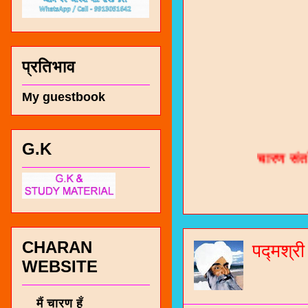
प्रतिभाव
My guestbook
चारण सं
G.K
भजन / गर
जोगीदान
जनरल नॉल
CHARAN
पद्मश्र
चारणी सा
WEBSITE
नंबर 991
मैं चारण हूँ