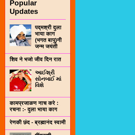
Popular
Updates
पद्मश्री दुला
भाया काग
(भगत बापु)नी
जन्म जयंती
शिव ने भजो जीव दिन रात
આઈશ્રી
સોનબાઈ માં
વિશે
कामप्रजाळण नाच करे :
रचना :- दुला भाया काग
रेणकी छंद - ब्रह्मानंद स्वामी