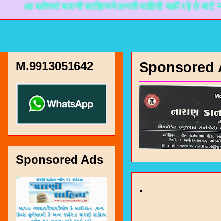
लोगमां चारणी साहित्यने लगती माहिती मळी रहे ते माटे नानकडो प्
M.9913051642
Sponsored 
Sponsored Ads
.