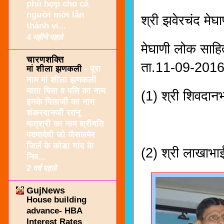
phù hợp cho cả
người mới lẫn
श्री झवेरचंद मेघा
thành vi...
4 महीने पहले
मेघाणी लोक साहित
चारणशक्ति
ता.11-09-2016न
मां शीला झणकली
-
पूरा
नाम मां शीला झणकली
माता पिता व पति का नाम
(1) श्री शिवदानभ
इनके पिताजी का नाम
शंकरदानजी रतनू
मातृश्री का नाम श्रीमति
पदमादेवी जो जैसलमेर
जिलें के कोडा गांव के
(2) श्री लाखाभाई
निव...
2 वर्ष पहले
GujNews
House building
advance- HBA
Interest Rates
-