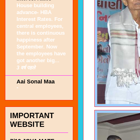
House building
advance- HBA
Interest Rates. For
central employees,
there is continuous
happiness after
September. Now
the employees have
got another big...
3 वर्ष पहले
Aai Sonal Maa
-
IMPORTANT
WEBSITE