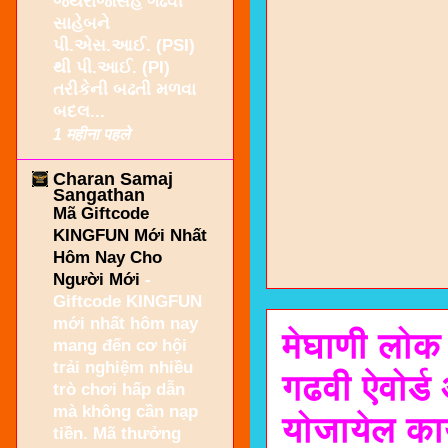
જયરાજસિંહ ગઢવી
સાહેબને
પી.એસ.આઈ. (PSI)
થી પી.આઈ. (PI)
તરીકેની બઢતી મળવા
બદલ...
1 महीना पहले
Charan Samaj
Sangathan
Mã Giftcode
KINGFUN Mới Nhất
Hôm Nay Cho
Người Mới
-
Giftcode KINGFUN
mới nhất hôm nay
मेघाणी लोक 
mang đến cơ hội
trải nghiệm nhiều
गढवी ऐवोर्
trò chơi hấp dẫn
mà không cần nạp
योजायेल का
tiền. Mã thưởng