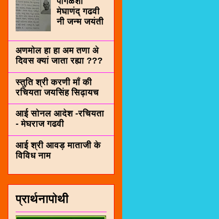
पींगळशी
मेघाणंद् गढवी
नी जन्म जयंती
अणमोल हा हा अम तणा अे
दिवस क्यां जाता रह्या ???
स्तुति श्री करणी माँ की
रचियता जयसिंह सिढ़ायच
आई सोनल आदेश -रचियता
- मेघराज गढवी
आई श्री आवड़ माताजी के
विविध नाम
प्रार्थनापोथी