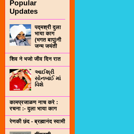
Popular
Updates
पद्मश्री दुला
भाया काग
(भगत बापु)नी
जन्म जयंती
शिव ने भजो जीव दिन रात
આઈશ્રી
સોનબાઈ માં
વિશે
कामप्रजाळण नाच करे :
रचना :- दुला भाया काग
रेणकी छंद - ब्रह्मानंद स्वामी