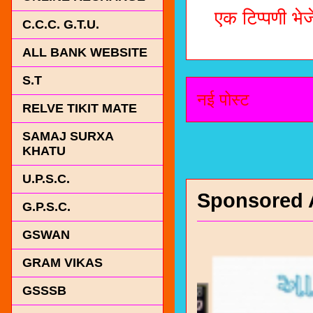
एक टिप्पणी भेजे
C.C.C. G.T.U.
ALL BANK WEBSITE
S.T
नई पोस्ट
RELVE TIKIT MATE
SAMAJ SURXA
KHATU
U.P.S.C.
Sponsored 
G.P.S.C.
GSWAN
GRAM VIKAS
GSSSB