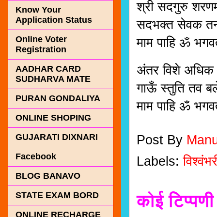
श्री सदगुरु शरणम
Know Your
Application Status
सदभक्त सेवक तन
Online Voter
माम पाहि ॐ भगव
Registration
अंतर विशे अधिक उ
AADHAR CARD
SUDHARVA MATE
गाऊँ स्तुति तव 
PURAN GONDALIYA
माम पाहि ॐ भगव
ONLINE SHOPING
GUJARATI DIXNARI
Post By
Manu
Facebook
Labels:
विश्वंभर
BLOG BANAVO
STATE EXAM BORD
कोई टिप्पणी 
ONLINE RECHARGE