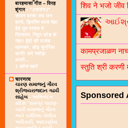
बारहमासा गीत – विरह
शिव ने भजो जीव 
शृंगार
-
*॥सावन॥*
सावन बरसे! सब जन
આઈશ્રી
हरसे, झिरमिर बरसे मेह!
बैठे तुम परदेस में
प्रियतम, निठुर छोड़ के
नेह!! बूँदों की पाजेब
पहनकर, ओढ़ चुनरिया
कामप्रजाळण नाच 
धानी! करे नवोढ़ा
धरती...
स्तुति श्री करणी
1 महीना पहले
चारणत्व
ચારણ સમાજનું ગૌરવ
શ્રીજયરાજદાન ગઢવી
Sponsored 
સાહેબ
-
અભિનંદન
સંદેશ "સમગ્ર ચારણ-
ગઢવી સમાજનું ગૌરવ
અને કર્મનિષ્ઠ પોલીસ
અધિકારી, આદરણીય