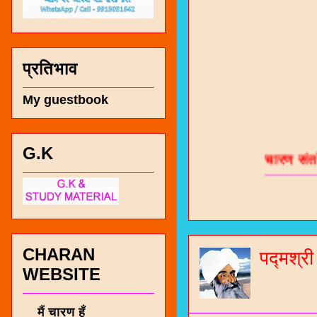
प्रतिभाव
My guestbook
चारण सं
G.K
भजन / गर
जोगीदान
जनरल नॉल
CHARAN
पद्मश्र
चारणी सा
WEBSITE
नंबर 991
मैं चारण हूँ