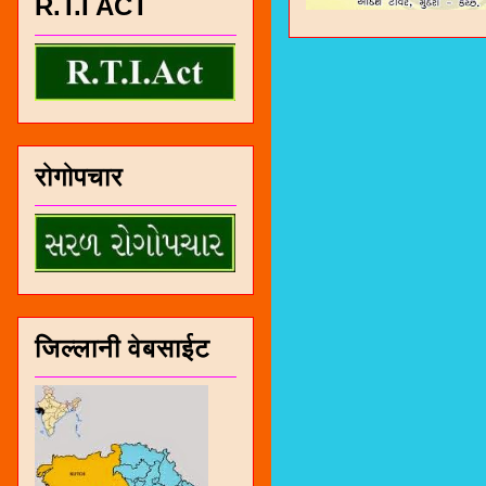
R.T.I ACT
रोगोपचार
जिल्लानी वेबसाईट