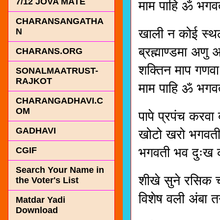
7/12 JOVA MATE
माम पाहि ॐ भगव
CHARANSANGATHA
खाली न कोई स्थ
N
ब्रह्माण्डमा अणु 
CHARANS.ORG
शक्तिन माप गणवा
SONALMAATRUST-
RAJKOT
माम पाहि ॐ भगव
CHARANGADHAVI.C
OM
पापे प्रपंच करवा 
GADHAVI
खोटो खरो भगवती प
भगवती भव दुःख 
CGIF
Search Your Name in
शीखे सुने रसिक च
the Voter's List
विशेष वली अंबा 
Matdar Yadi
Download