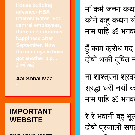
House building
माँ कर्म जन्मा क
advance- HBA
Interest Rates. For
कोने कहू कथन य
central employees,
माम पाहि ॐ भगव
there is continuous
happiness after
September. Now
हूँ काम क्रोध म
the employees have
दोषों थकी दूषित
got another big...
3 वर्ष पहले
ना शाश्त्रना श्र
Aai Sonal Maa
-
श्रद्धा धरी नथी 
माम पाहि ॐ भगव
IMPORTANT
रे रे भवानी बहु 
WEBSITE
दोषों प्रजाली सग