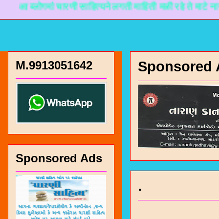
्लोगमां चारणी साहित्यने लगती माहिती मळी रहे ते माटे नानकडो प्
M.9913051642
Sponsored 
Sponsored Ads
.