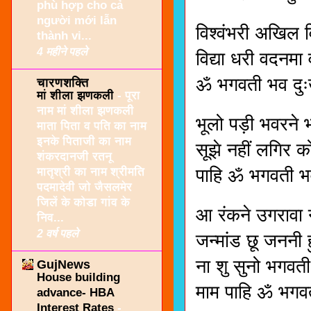
phù hợp cho cả
người mới lẫn
विश्वंभरी अखिल व
thành vi...
4 महीने पहले
विद्या धरी वदनमा 
ॐ भगवती भव दुः
चारणशक्ति
मां शीला झणकली
-
पूरा
नाम मां शीला झणकली
भूलो पड़ी भवरने 
माता पिता व पति का नाम
इनके पिताजी का नाम
सूझे नहीं लगिर 
शंकरदानजी रतनू
मातृश्री का नाम श्रीमति
पाहि ॐ भगवती भ
पदमादेवी जो जैसलमेर
जिलें के कोडा गांव के
आ रंकने उगरावा
निव...
2 वर्ष पहले
जन्मांड छू जननी ह
ना शु सुनो भगवती
GujNews
House building
माम पाहि ॐ भगव
advance- HBA
Interest Rates
-