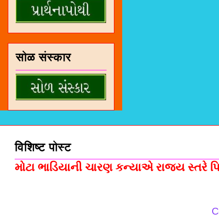
सोळ संस्कार
विशिष्ट पोस्ट
મોટા ભાડિયાની ચારણ કન્યાએ રાજ્ય સ્તરે પિસ
C