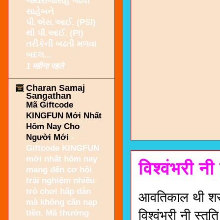
જયરાજસિંહ ગઢવી
સાહેબને
પી.એસ.આઈ. (PSI)
થી પી.આઈ. (PI)
તરીકેની બઢતી મળવા
બદલ...
1 महीना पहले
Charan Samaj
Sangathan
Mã Giftcode
KINGFUN Mới Nhất
Hôm Nay Cho
Người Mới
-
Giftcode KINGFUN
mới nhất hôm nay
विश्वंभरी नी 
mang đến cơ hội
trải nghiệm nhiều
trò chơi hấp dẫn
आवतिकाल थी शरु थ
mà không cần nạp
tiền. Mã thưởng
विश्वंभरी नी स्तुति