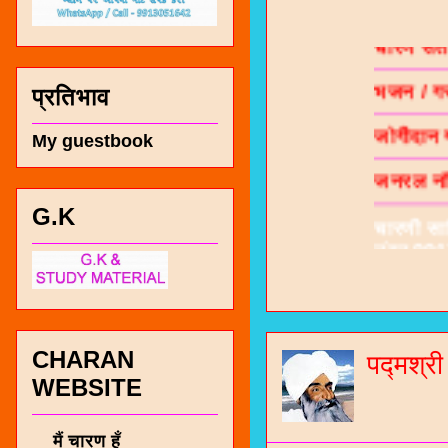
चारण सं
भजन / गर
प्रतिभाव
जोगीदान
My guestbook
जनरल नॉल
चारणी सा
नंबर 991
G.K
CHARAN
पद्मश्र
WEBSITE
मैं चारण हूँ