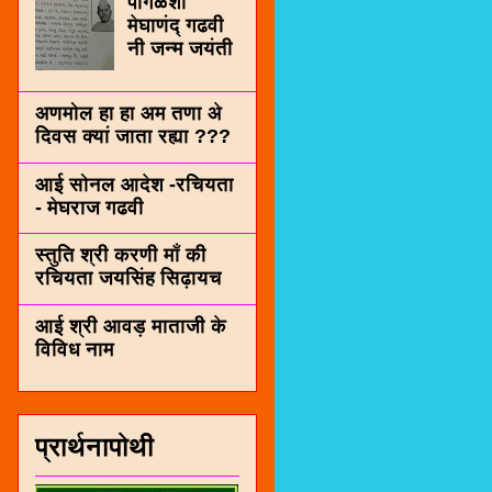
पींगळशी
मेघाणंद् गढवी
नी जन्म जयंती
अणमोल हा हा अम तणा अे
दिवस क्यां जाता रह्या ???
आई सोनल आदेश -रचियता
- मेघराज गढवी
स्तुति श्री करणी माँ की
रचियता जयसिंह सिढ़ायच
आई श्री आवड़ माताजी के
विविध नाम
प्रार्थनापोथी