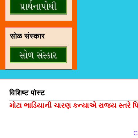
सोळ संस्कार
विशिष्ट पोस्ट
મોટા ભાડિયાની ચારણ કન્યાએ રાજ્ય સ્તરે પિસ
C