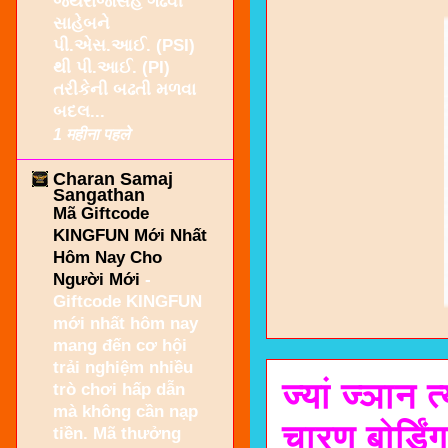
જયરાજસિંહ ગઢવી
સાહેબને
પી.એસ.આઈ. (PSI)
થી પી.આઈ. (PI)
તરીકેની બઢતી મળવા
બદલ...
1 महीना पहले
Charan Samaj
Sangathan
Mã Giftcode
KINGFUN Mới Nhất
Hôm Nay Cho
Người Mới
-
Giftcode KINGFUN
mới nhất hôm nay
mang đến cơ hội
trải nghiệm nhiều
ज्यां ज्ञान 
trò chơi hấp dẫn
mà không cần nạp
चारण बोर्डि
tiền. Mã thưởng