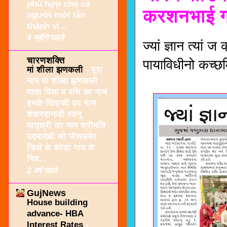
phù hợp cho cả
करशनभाई ग
người mới lẫn
thành vi...
4 महीने पहले
ज्यां ज्ञान त्यां
चारणशक्ति
पायाविधीनो कच्छ
मां शीला झणकली
-
पूरा
नाम मां शीला झणकली
माता पिता व पति का नाम
इनके पिताजी का नाम
शंकरदानजी रतनू
मातृश्री का नाम श्रीमति
पदमादेवी जो जैसलमेर
जिलें के कोडा गांव के
निव...
2 वर्ष पहले
GujNews
House building
advance- HBA
Interest Rates
-