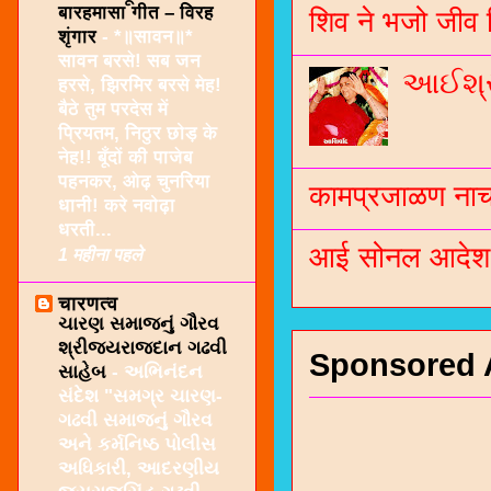
बारहमासा गीत – विरह
शिव ने भजो जीव 
शृंगार
-
*॥सावन॥*
सावन बरसे! सब जन
આઈશ્રી
हरसे, झिरमिर बरसे मेह!
बैठे तुम परदेस में
प्रियतम, निठुर छोड़ के
नेह!! बूँदों की पाजेब
पहनकर, ओढ़ चुनरिया
कामप्रजाळण नाच 
धानी! करे नवोढ़ा
धरती...
आई सोनल आदेश -
1 महीना पहले
चारणत्व
ચારણ સમાજનું ગૌરવ
શ્રીજયરાજદાન ગઢવી
Sponsored 
સાહેબ
-
અભિનંદન
સંદેશ "સમગ્ર ચારણ-
ગઢવી સમાજનું ગૌરવ
અને કર્મનિષ્ઠ પોલીસ
અધિકારી, આદરણીય