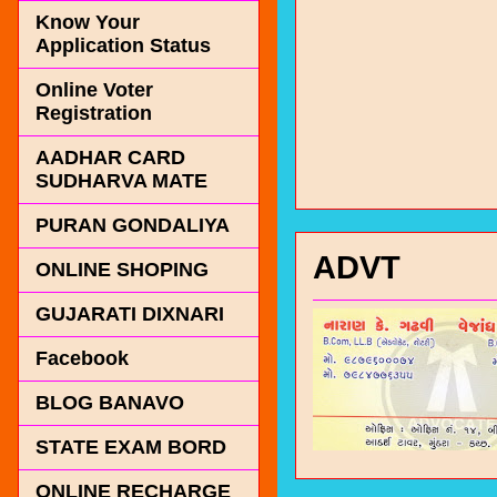
Know Your
Application Status
Online Voter
Registration
AADHAR CARD
SUDHARVA MATE
PURAN GONDALIYA
ADVT
ONLINE SHOPING
GUJARATI DIXNARI
Facebook
BLOG BANAVO
STATE EXAM BORD
ONLINE RECHARGE