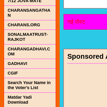
7/12 JOVA MATE
CHARANSANGATHA
N
नई पोस्ट
CHARANS.ORG
SONALMAATRUST-
RAJKOT
CHARANGADHAVI.C
OM
Sponsored 
GADHAVI
CGIF
Search Your Name in
the Voter's List
Matdar Yadi
Download