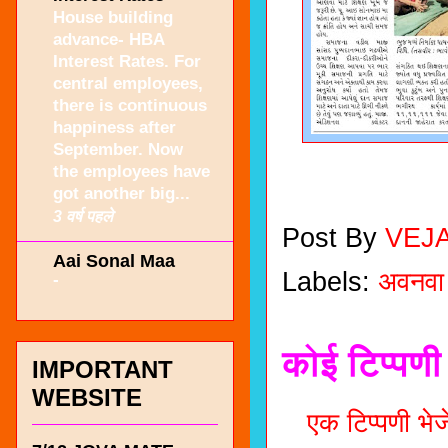
House building
advance- HBA
Interest Rates. For
central employees,
there is continuous
happiness after
September. Now
the employees have
got another big...
3 वर्ष पहले
Post By
VEJ
Aai Sonal Maa
Labels:
अवनवा
-
कोई टिप्पणी 
IMPORTANT
WEBSITE
एक टिप्पणी भेजे