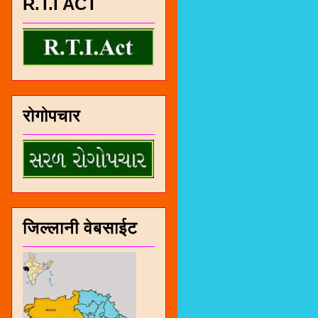
R.T.I ACT
रोगोपचार
जिल्लानी वेबसाईट