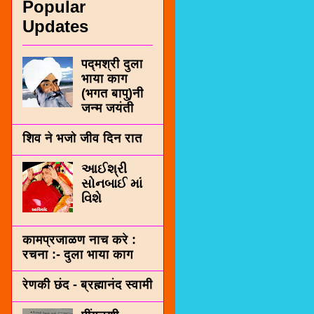
Popular
Updates
पद्मश्री दुला
भाया काग
(भगत बापु)नी
जन्म जयंती
शिव ने भजो जीव दिन रात
આઈશ્રી
સોનબાઈ માં
વિશે
कामप्रजाळण नाच करे :
रचना :- दुला भाया काग
रेणकी छंद - ब्रह्मानंद स्वामी