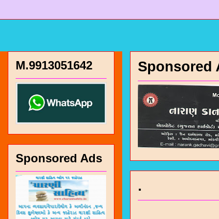
M.9913051642
Sponsored 
Sponsored Ads
.