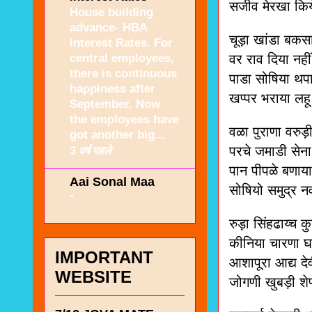
सजीव मेरखा 
House building
advance- HBA
चूड़ा खांडा बकस
Interest Rates. For
central employees,
वर राव दिया नहीं
there is continuous
पाडा सोषिया थपा
happiness after
खप्पर भराया
September. Now
the employees have
वळा पुराणा वरुड़
got another big...
परचे जमाडी सेना
3 वर्ष पहले
पान पीपळे बणाया
Aai Sonal Maa
सोषियो समु
-
रुड़ा सिंहढाय्च 
कीनिया चारणा घ
IMPORTANT
आशापूरा आद्य द
WEBSITE
जोगणी खुब