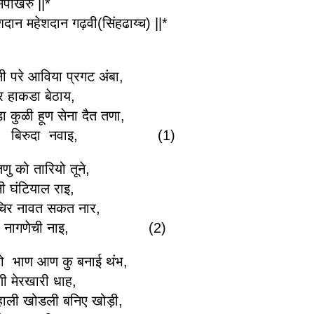
ाखरु ||*
ेशदान महेशदान गढ़वी(सिंहढाय्च) ||*
 परे आविया प्रगट अंबा,
र हाकडा बेठाय,
डा कुळी हूण सेना दैत तणा,
डराइ बिरुदा नवाइ, (1)
ु को तारियो तूने,
ी घंटियाल राइ,
चिर नावत सकत नार,
आद्य नागणेची नाइ, (2)
ायो भाण आण कु बनाई थंभ,
ी मेरखारी धाह,
 हाली खोडली बनिए खोड़ी,