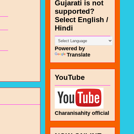
Gujarati is not
supported?
Select English /
Hindi
Powered by
Translate
YouTube
Charanisahity official