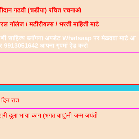
ल नॉलेज / मटीरीयल्स / भरती माहिती माटे
रणी साहित्य ब्लॉगना अपडेट Whatsaap पर मेळववा माटे आ
बर 9913051642 आपना गृपमां ऐड करो
 दिन रात
श्री दुला भाया काग (भगत बापु)नी जन्म जयंती