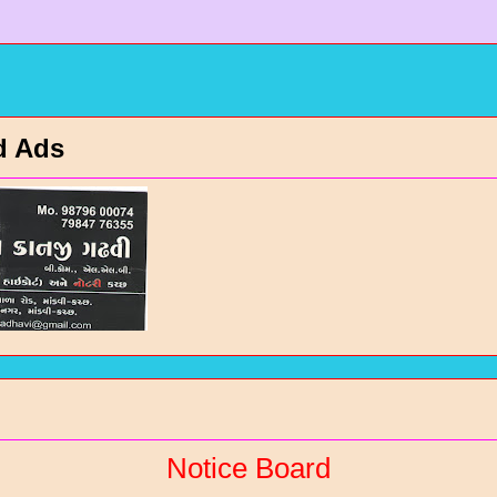
d Ads
रण संतो / कविओ
न / गरबा वगेरे Mp3
Notice Board
गीदान गढवी (चडीया) रचित रचनाओ