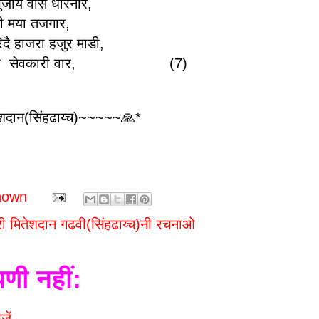
भुजाय वीस धारनार,
ळी मया तजगार,
िदै हाजरा हजुर माडी,
ार तार सेवकारी वार, (7)
दान(सिंहढाय्च)~~~~~🙏*
nown
ी मितेशदान गढवी(सिंहढाय्च)नी रचनाओ
पणी नहीं:
जें