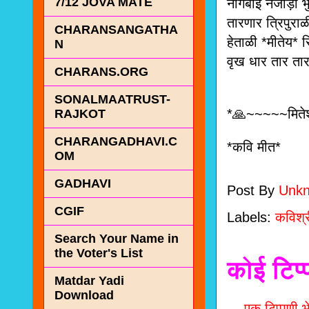
7/12 JOVA MATE
नागबाई नेजाड़ी 
तारणार त्रिपुरा
CHARANSANGATHA
हेताळी *मीतेय* र
N
वृख धार त
CHARANS.ORG
SONALMAATRUST-
*🙏~~~~~मितेश
RAJKOT
CHARANGADHAVI.C
*कवि मीत*
OM
GADHAVI
Post By
Unk
CGIF
Labels:
कविश्र
Search Your Name in
the Voter's List
कोई टिप्
Matdar Yadi
Download
एक टिप्पणी भे