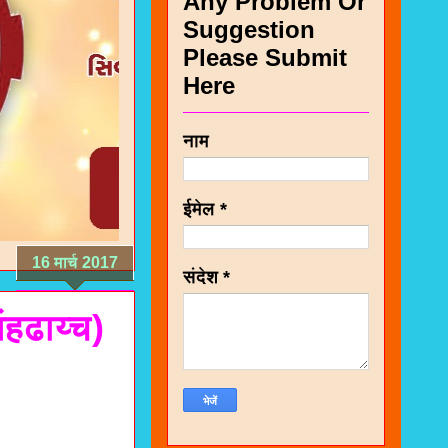
Any Problem Or
Suggestion
Please Submit
Here
नाम
ईमेल
*
16 मार्च 2017
संदेश
*
ंहढाय्च)