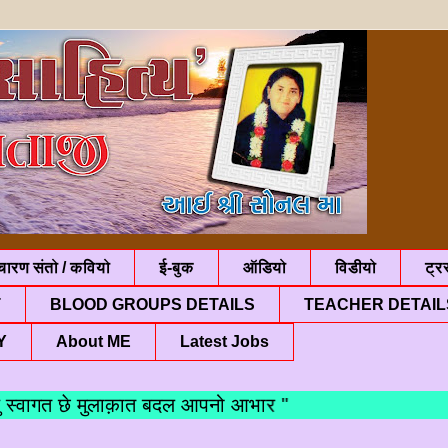
चारण संतो / कवियो
ई-बुक
ऑडियो
विडीयो
ट्रस
T
BLOOD GROUPS DETAILS
TEACHER DETAIL
Y
About ME
Latest Jobs
ां आपणु स्वागत छे मुलाक़ात बदल आपनो आभार "