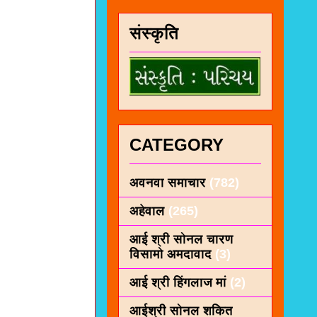
संस्कृति
CATEGORY
अवनवा समाचार
(782)
अहेवाल
(265)
आई श्री सोनल चारण
विसामो अमदावाद
(3)
आई श्री हिंगलाज मां
(2)
आईश्री सोनल शकित