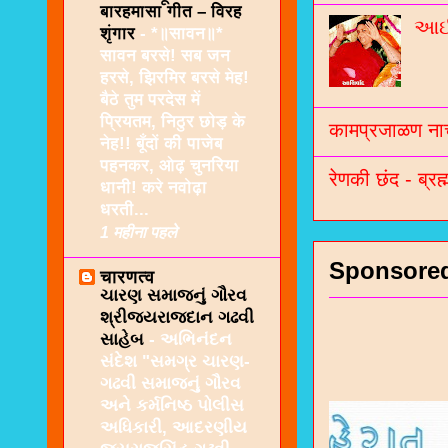
बारहमासा गीत – विरह
આઈશ
शृंगार
-
*॥सावन॥*
सावन बरसे! सब जन
हरसे, झिरमिर बरसे मेह!
बैठे तुम परदेस में
प्रियतम, निठुर छोड़ के
कामप्रजाळण नाच
नेह!! बूँदों की पाजेब
पहनकर, ओढ़ चुनरिया
रेणकी छंद - ब्रह्
धानी! करे नवोढ़ा
धरती...
1 महीना पहले
Sponsore
चारणत्व
ચારણ સમાજનું ગૌરવ
શ્રીજયરાજદાન ગઢવી
સાહેબ
-
અભિનંદન
સંદેશ "સમગ્ર ચારણ-
ગઢવી સમાજનું ગૌરવ
અને કર્મનિષ્ઠ પોલીસ
અધિકારી, આદરણીય