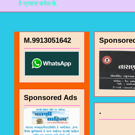
प्रयास करेल छे.
M.9913051642
Sponsore
Sponsored Ads
चा
.
भज
जो