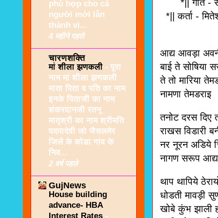
*|| गीत - सप
phù hợp cho cả
người mới lẫn
*|| कर्ता - मित
thành vi...
4 महीने पहले
आद्य आवड़ा अवनी
चारणशक्ति
बाई ते सोषिया स
मां शीला झणकली
-
पूरा
नाम मां शीला झणकली
ते तो मारिया तेम
माता पिता व पति का नाम
नामणा तेम
इनके पिताजी का नाम
शंकरदानजी रतनू
तनोट दरस दिए तण
मातृश्री का नाम श्रीमति
राखस विडारी बन
पदमादेवी जो जैसलमेर
जिलें के कोडा गांव के
नर नूरन अडिये 
निव...
नागण सरूप 
2 वर्ष पहले
थाप थापिये ठेर
GujNews
House building
धोडती मावड़ी सुण
advance- HBA
खोबे कुंभ झाली
Interest Rates
-