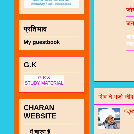
जनर
चा
प्रतिभाव
नं
My guestbook
G.K
शिव ने भजो जीव
CHARAN
पद्म
WEBSITE
मैं चारण हूँ