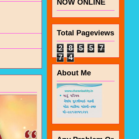
NOW ONLINE
Total Pageviews
2
8
5
5
7
7
4
About Me