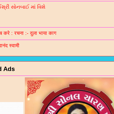
્રી સોનબાઈ માં વિશે
 करे : रचना :- दुला भाया काग
मानंद स्वामी
d Ads