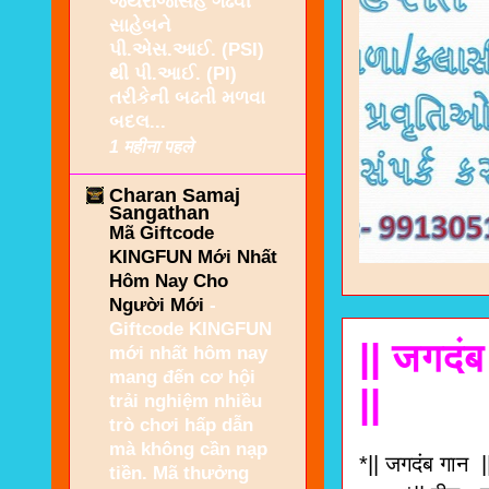
જયરાજસિંહ ગઢવી
સાહેબને
પી.એસ.આઈ. (PSI)
થી પી.આઈ. (PI)
તરીકેની બઢતી મળવા
બદલ...
1 महीना पहले
Charan Samaj
Sangathan
Mã Giftcode
KINGFUN Mới Nhất
Hôm Nay Cho
Người Mới
-
Giftcode KINGFUN
|| जगदंब
mới nhất hôm nay
mang đến cơ hội
||
trải nghiệm nhiều
trò chơi hấp dẫn
mà không cần nạp
*|| जगदंब गान |
tiền. Mã thưởng