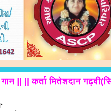
 गान || || कर्ता मितेशदान गढ़वी(सि
|*