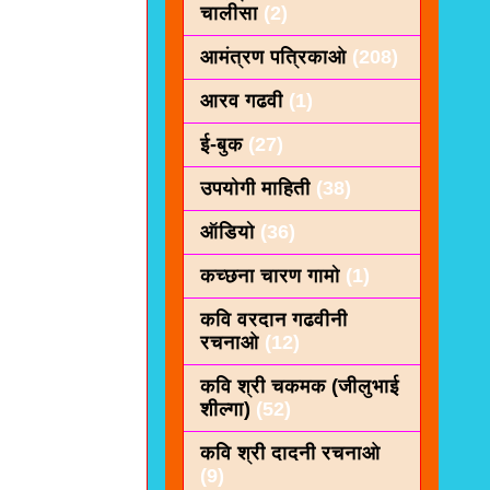
चालीसा
(2)
आमंत्रण पत्रिकाओ
(208)
आरव गढवी
(1)
ई-बुक
(27)
उपयोगी माहिती
(38)
ऑडियो
(36)
कच्छना चारण गामो
(1)
कवि वरदान गढवीनी
रचनाओ
(12)
कवि श्री चकमक (जीलुभाई
शील्गा)
(52)
कवि श्री दादनी रचनाओ
(9)