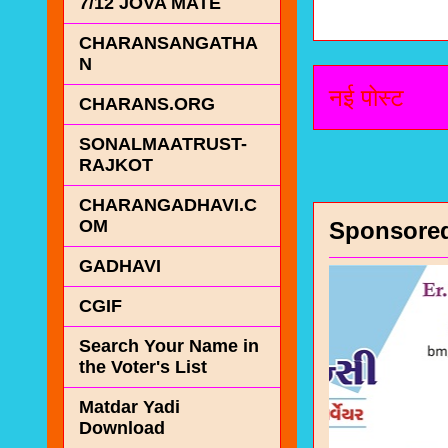
7/12 JOVA MATE
CHARANSANGATHA
N
नई पोस्ट
CHARANS.ORG
SONALMAATRUST-
RAJKOT
CHARANGADHAVI.C
OM
Sponsore
GADHAVI
CGIF
Search Your Name in
the Voter's List
Matdar Yadi
Download