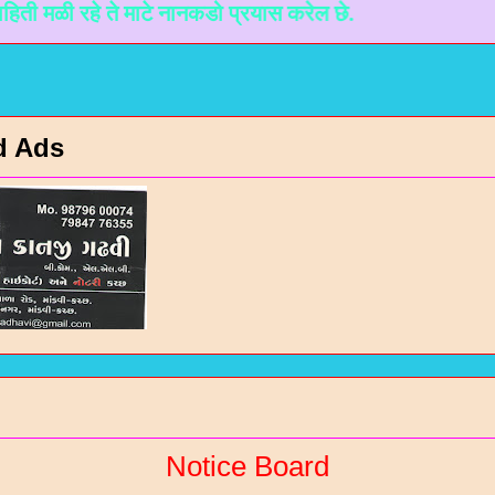
रहे ते माटे नानकडो प्रयास करेल छे.
d Ads
Notice Board