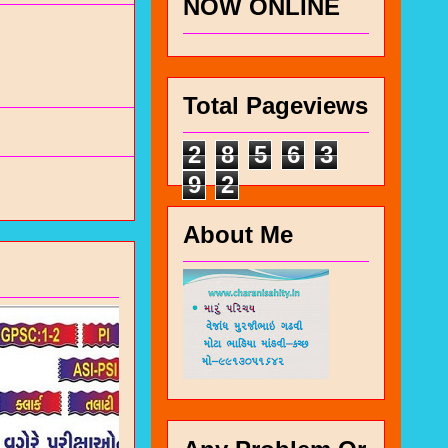
NOW ONLINE
Total Pageviews
2
8
5
6
3
9
2
About Me