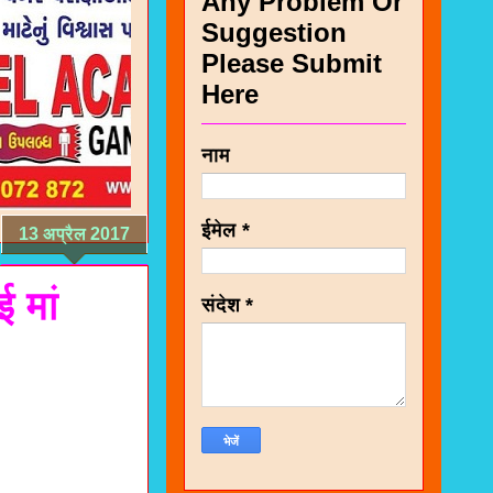
Any Problem Or
Suggestion
Please Submit
Here
नाम
ईमेल
*
13 अप्रैल 2017
 मां
संदेश
*