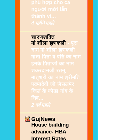
phù hợp cho cả
người mới lẫn
thành vi...
4 महीने पहले
चारणशक्ति
मां शीला झणकली
-
पूरा
नाम मां शीला झणकली
माता पिता व पति का नाम
इनके पिताजी का नाम
शंकरदानजी रतनू
मातृश्री का नाम श्रीमति
पदमादेवी जो जैसलमेर
जिलें के कोडा गांव के
निव...
2 वर्ष पहले
GujNews
House building
advance- HBA
Interest Rates
-