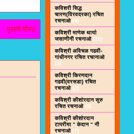
कविशरी सिद्ध
चारण(विरवदरका) रचित
रचनाओ
(4)
पुरानी पोस्ट
कविश्री माणेक थार्या
जसाणीनी रचनाओ
(10)
कविश्री अविचळ गढवी-
गांधीनगर रचित रचानाओ
(3)
कविश्री किरणदान
गढवी(वरसडा) रचित
रचनाओ
(2)
कविश्री कीशाेरदान सुरु
रचित रचनाओ
(5)
कविश्री कीशोरदान
टापरीया " केदान " नी
रचनाओ
(7)