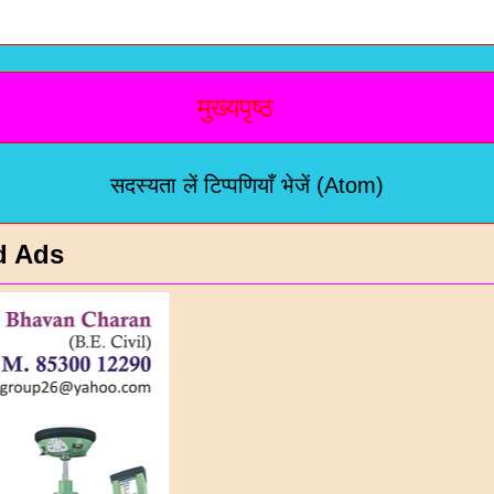
मुख्यपृष्ठ
सदस्यता लें
टिप्पणियाँ भेजें (Atom)
d Ads