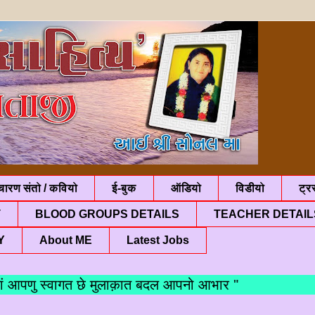
चारण संतो / कवियो
ई-बुक
ऑडियो
विडीयो
ट्रस
T
BLOOD GROUPS DETAILS
TEACHER DETAIL
Y
About ME
Latest Jobs
णु स्वागत छे मुलाक़ात बदल आपनो आभार "