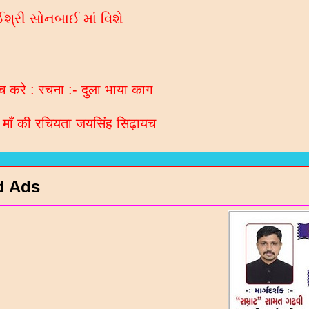
્રી સોનબાઈ માં વિશે
 करे : रचना :- दुला भाया काग
ी माँ की रचियता जयसिंह सिढ़ायच
d Ads