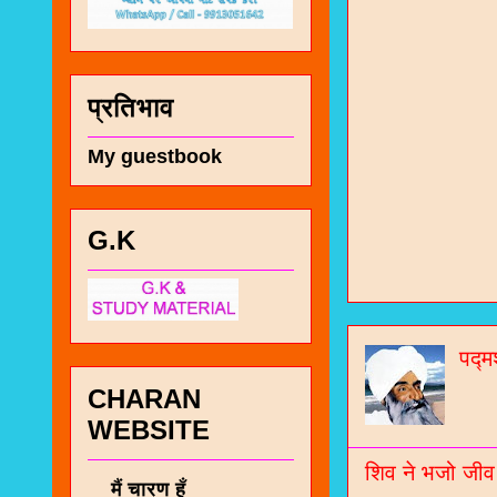
प्रतिभाव
My guestbook
G.K
चा
भज
जो
पद्म
CHARAN
जनर
WEBSITE
चा
शिव ने भजो जीव
नं
मैं चारण हूँ