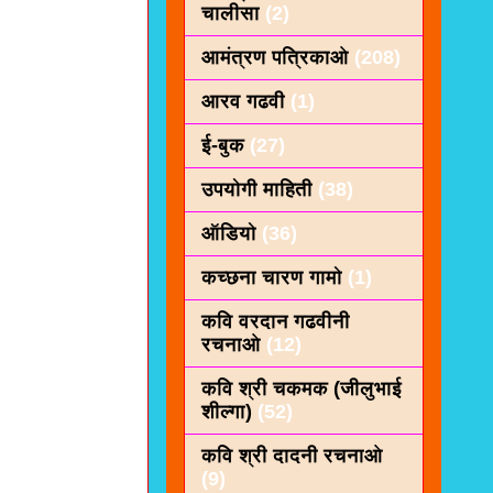
चालीसा
(2)
आमंत्रण पत्रिकाओ
(208)
आरव गढवी
(1)
ई-बुक
(27)
उपयोगी माहिती
(38)
ऑडियो
(36)
कच्छना चारण गामो
(1)
कवि वरदान गढवीनी
रचनाओ
(12)
कवि श्री चकमक (जीलुभाई
शील्गा)
(52)
कवि श्री दादनी रचनाओ
(9)