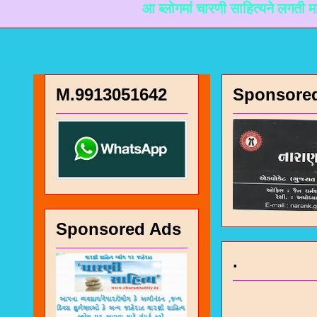
आ ब्लोगमां चारणी साहित्यने लगती माहिती मळी 
M.9913051642
Sponsore
Sponsored Ads
.