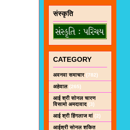
संस्कृति
CATEGORY
अवनवा समाचार
(782)
अहेवाल
(265)
आई श्री सोनल चारण
विसामो अमदावाद
(3)
आई श्री हिंगलाज मां
(2)
आईश्री सोनल शकित