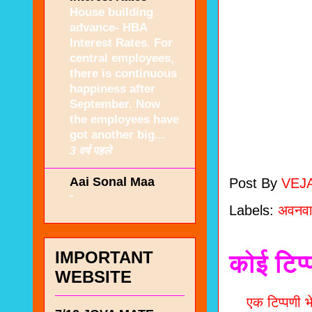
House building
advance- HBA
Interest Rates. For
central employees,
there is continuous
happiness after
September. Now
the employees have
got another big...
3 वर्ष पहले
Aai Sonal Maa
Post By
VEJ
-
Labels:
अवनवा
IMPORTANT
कोई टिप्
WEBSITE
एक टिप्पणी भे