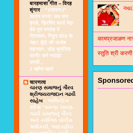
बारहमासा गीत – विरह
આઈશ
शृंगार
-
*॥सावन॥*
सावन बरसे! सब जन
हरसे, झिरमिर बरसे मेह!
बैठे तुम परदेस में
प्रियतम, निठुर छोड़ के
कामप्रजाळण नाच
नेह!! बूँदों की पाजेब
पहनकर, ओढ़ चुनरिया
स्तुति श्री करण
धानी! करे नवोढ़ा
धरती...
1 महीना पहले
Sponsore
चारणत्व
ચારણ સમાજનું ગૌરવ
શ્રીજયરાજદાન ગઢવી
સાહેબ
-
અભિનંદન
સંદેશ "સમગ્ર ચારણ-
ગઢવી સમાજનું ગૌરવ
અને કર્મનિષ્ઠ પોલીસ
અધિકારી, આદરણીય