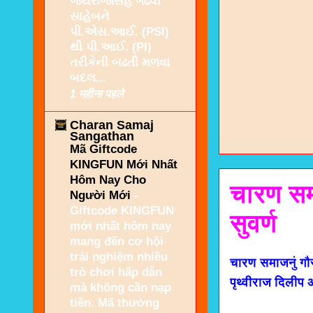
જયરાજસિંહ ગઢવી
સાહેબને
પી.એસ.આઈ. (PSI)
થી પી.આઈ. (PI)
તરીકેની બઢતી મળવા
બદલ...
1 महीना पहले
Charan Samaj
Sangathan
Mã Giftcode
KINGFUN Mới Nhất
Hôm Nay Cho
चारण समा
Người Mới
-
Giftcode KINGFUN
सुवर्ण
mới nhất hôm nay
mang đến cơ hội
trải nghiệm nhiều
चारण समाजनुं गौरव
trò chơi hấp dẫn
पृथ्वीराज दिलीप
mà không cần nạp
tiền. Mã thưởng