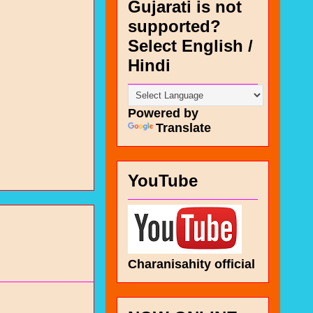
Gujarati is not
supported?
Select English /
Hindi
Powered by
Translate
YouTube
Charanisahity official