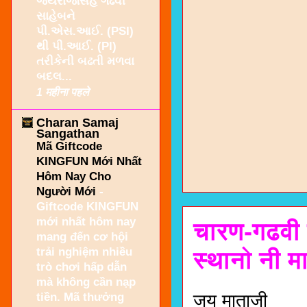
જયરાજસિંહ ગઢવી
સાહેબને
પી.એસ.આઈ. (PSI)
થી પી.આઈ. (PI)
તરીકેની બઢતી મળવા
બદલ...
1 महीना पहले
Charan Samaj
Sangathan
Mã Giftcode
KINGFUN Mới Nhất
Hôm Nay Cho
Người Mới
-
Giftcode KINGFUN
mới nhất hôm nay
चारण-गढवी स
mang đến cơ hội
trải nghiệm nhiều
स्थानो नी 
trò chơi hấp dẫn
mà không cần nạp
tiền. Mã thưởng
जय माताजी