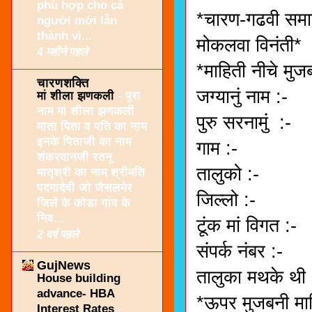
phù hợp cho cả
*चारण-गढवी समाज 
người mới lẫn
thành vi...
मोकलवा विनंती*
4 महीने पहले
*माहिती नीचे मुज
चारणशक्ति
जग्यानुं नाम :-
मां शीला झणकली
-
पूरा
नाम मां शीला झणकली
पुरु सरनामुं :-
माता पिता व पति का नाम
इनके पिताजी का नाम
गाम :-
शंकरदानजी रतनू
तालुको :-
मातृश्री का नाम श्रीमति
पदमादेवी जो जैसलमेर
जिल्लो :-
जिलें के कोडा गांव के
निव...
टूंक मां विगत :-
2 वर्ष पहले
संपर्क नंबर :-
GujNews
तालुका मथके थी 
House building
advance- HBA
*ऊपर मुजबनी म
Interest Rates
-