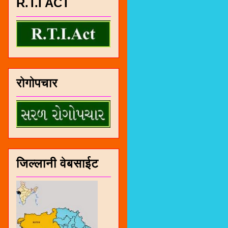
R.T.I ACT
रोगोपचार
जिल्लानी वेबसाईट