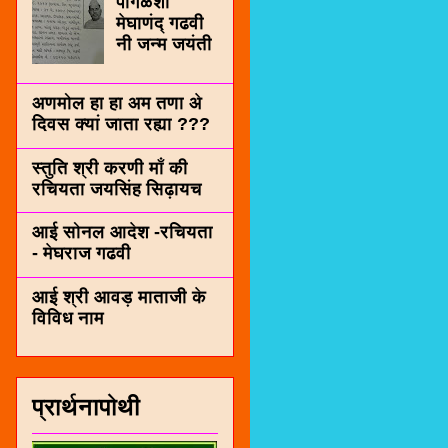
पींगळशी
मेघाणंद् गढवी
नी जन्म जयंती
अणमोल हा हा अम तणा अे
दिवस क्यां जाता रह्या ???
स्तुति श्री करणी माँ की
रचियता जयसिंह सिढ़ायच
आई सोनल आदेश -रचियता
- मेघराज गढवी
आई श्री आवड़ माताजी के
विविध नाम
प्रार्थनापोथी