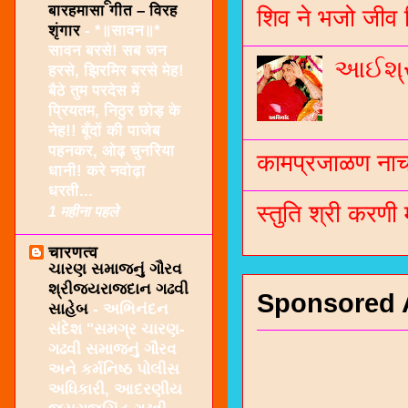
बारहमासा गीत – विरह
शिव ने भजो जीव 
शृंगार
-
*॥सावन॥*
सावन बरसे! सब जन
આઈશ્રી
हरसे, झिरमिर बरसे मेह!
बैठे तुम परदेस में
प्रियतम, निठुर छोड़ के
नेह!! बूँदों की पाजेब
पहनकर, ओढ़ चुनरिया
कामप्रजाळण नाच 
धानी! करे नवोढ़ा
धरती...
स्तुति श्री करणी
1 महीना पहले
चारणत्व
ચારણ સમાજનું ગૌરવ
શ્રીજયરાજદાન ગઢવી
Sponsored 
સાહેબ
-
અભિનંદન
સંદેશ "સમગ્ર ચારણ-
ગઢવી સમાજનું ગૌરવ
અને કર્મનિષ્ઠ પોલીસ
અધિકારી, આદરણીય