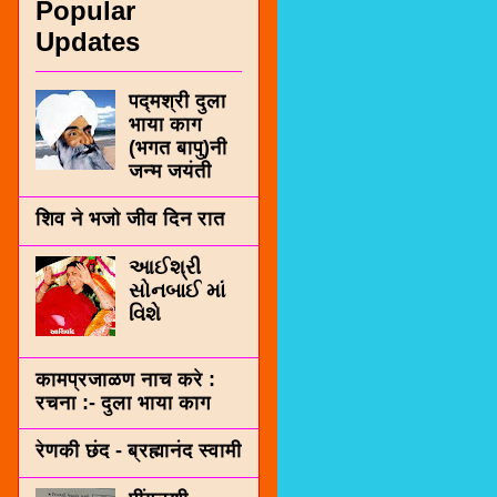
Popular
Updates
पद्मश्री दुला
भाया काग
(भगत बापु)नी
जन्म जयंती
शिव ने भजो जीव दिन रात
આઈશ્રી
સોનબાઈ માં
વિશે
कामप्रजाळण नाच करे :
रचना :- दुला भाया काग
रेणकी छंद - ब्रह्मानंद स्वामी