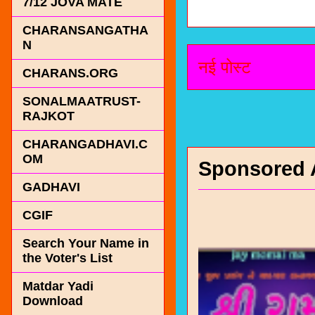
7/12 JOVA MATE
CHARANSANGATHA
N
नई पोस्ट
CHARANS.ORG
SONALMAATRUST-
RAJKOT
CHARANGADHAVI.C
OM
Sponsored 
GADHAVI
CGIF
Search Your Name in
the Voter's List
Matdar Yadi
Download