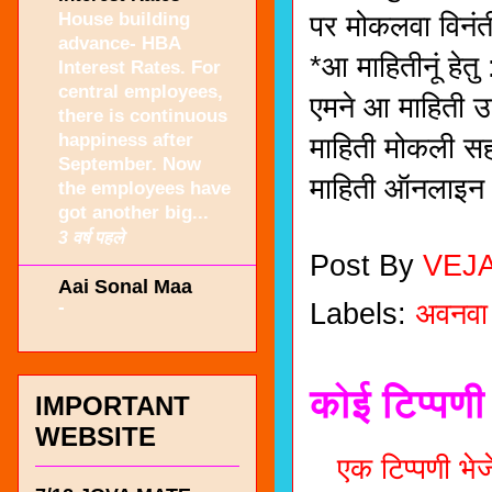
House building
पर मोकलवा विनंत
advance- HBA
*आ माहितीनूं हेत
Interest Rates. For
central employees,
एमने आ माहिती 
there is continuous
happiness after
माहिती मोकली स
September. Now
माहिती ऑनलाइन 
the employees have
got another big...
3 वर्ष पहले
Post By
VEJ
Aai Sonal Maa
-
Labels:
अवनवा
कोई टिप्पणी 
IMPORTANT
WEBSITE
एक टिप्पणी भेजे