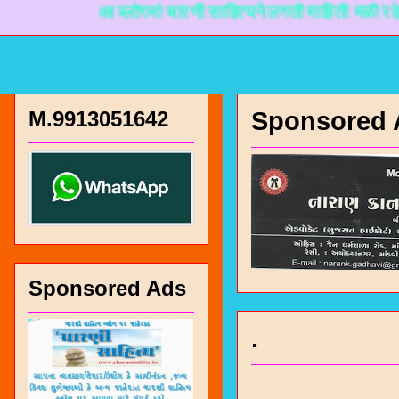
आ ब्लोगमां चारणी साहित्यने लगती माहिती मळी रहे ते माटे
M.9913051642
Sponsored 
Sponsored Ads
.