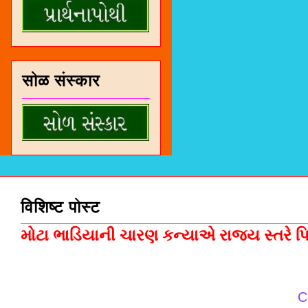
सोळ संस्कार
विशिष्ट पोस्ट
મોટા ભાડિયાની ચારણ કન્યાએ રાજ્ય સ્તરે પિસ
C