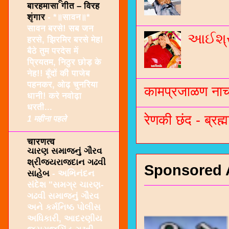
बारहमासा गीत – विरह
शृंगार
-
*॥सावन॥*
सावन बरसे! सब जन
આઈશ્રી
हरसे, झिरमिर बरसे मेह!
बैठे तुम परदेस में
प्रियतम, निठुर छोड़ के
नेह!! बूँदों की पाजेब
पहनकर, ओढ़ चुनरिया
कामप्रजाळण नाच 
धानी! करे नवोढ़ा
धरती...
रेणकी छंद - ब्रह्म
1 महीना पहले
चारणत्व
ચારણ સમાજનું ગૌરવ
શ્રીજયરાજદાન ગઢવી
Sponsored 
સાહેબ
-
અભિનંદન
સંદેશ "સમગ્ર ચારણ-
ગઢવી સમાજનું ગૌરવ
અને કર્મનિષ્ઠ પોલીસ
અધિકારી, આદરણીય