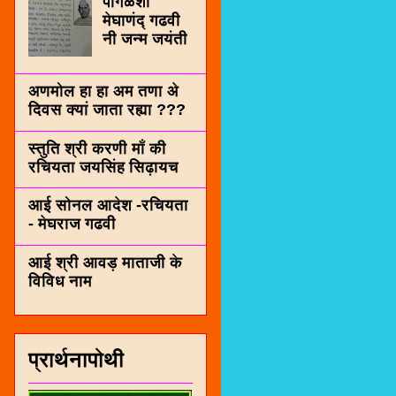
पींगळशी
मेघाणंद् गढवी
नी जन्म जयंती
अणमोल हा हा अम तणा अे
दिवस क्यां जाता रह्या ???
स्तुति श्री करणी माँ की
रचियता जयसिंह सिढ़ायच
आई सोनल आदेश -रचियता
- मेघराज गढवी
आई श्री आवड़ माताजी के
विविध नाम
प्रार्थनापोथी