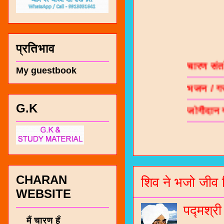
प्रतिभाव
चारण सं
भजन / गर
My guestbook
जोगीदान
G.K
जनरल नॉल
चारणी सा
नंबर 991
CHARAN
शिव ने भजो जीव 
WEBSITE
पद्मश्र
मैं चारण हूँ