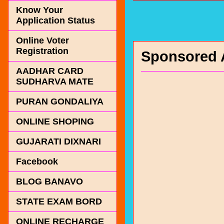
Know Your
Application Status
Online Voter
Registration
Sponsored 
AADHAR CARD
SUDHARVA MATE
PURAN GONDALIYA
ONLINE SHOPING
GUJARATI DIXNARI
Facebook
BLOG BANAVO
STATE EXAM BORD
ONLINE RECHARGE