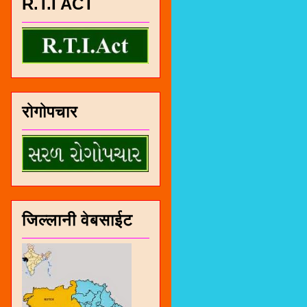
R.T.I ACT
रोगोपचार
जिल्लानी वेबसाईट