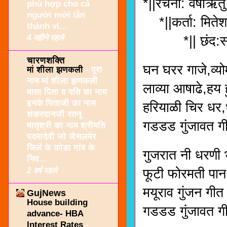
*||रचना: वर्षाऋतु
phù hợp cho cả
người mới lẫn
*||कर्ता: मितेश
thành vi...
4 महीने पहले
*|| छंद:सार
चारणशक्ति
घन घरर गाजे,व्य
मां शीला झणकली
-
पूरा
नाम मां शीला झणकली
लाव्या आषाढे,हय हु
माता पिता व पति का नाम
इनके पिताजी का नाम
हरियाळी चिर धर
शंकरदानजी रतनू
गडडड गुंजावत ग
मातृश्री का नाम श्रीमति
पदमादेवी जो जैसलमेर
जिलें के कोडा गांव के
गुजरात नी धरणी 
निव...
2 वर्ष पहले
फूटी फोरमती पान
मयूराव गुंजन ग
GujNews
House building
गडडड गुंजावत ग
advance- HBA
Interest Rates
-