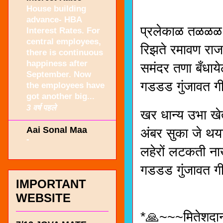
House building
advance- HBA
प्रलेकाळ तळळळ,
Interest Rates. For
central employees,
रिझते रमावण राज 
there is continuous
happiness after
समंदर तणा बँधाय
September. Now
गडडड गुंजावत ग
the employees have
got another big...
3 वर्ष पहले
खर धान्य उभा खे
Aai Sonal Maa
अंबर सुका जे थय
-
लहेरों लटकती न
गडडड गुंजावत ग
IMPORTANT
WEBSITE
*🙏~~~मितेशदान