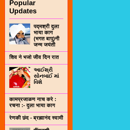
Popular
Updates
पद्मश्री दुला
भाया काग
(भगत बापु)नी
जन्म जयंती
शिव ने भजो जीव दिन रात
આઈશ્રી
સોનબાઈ માં
વિશે
कामप्रजाळण नाच करे :
रचना :- दुला भाया काग
रेणकी छंद - ब्रह्मानंद स्वामी