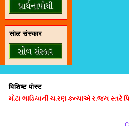
सोळ संस्कार
विशिष्ट पोस्ट
મોટા ભાડિયાની ચારણ કન્યાએ રાજ્ય સ્તરે પિસ
C