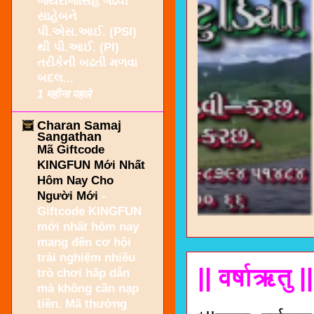
જયરાજસિંહ ગઢવી
સાહેબને
પી.એસ.આઈ. (PSI)
થી પી.આઈ. (PI)
તરીકેની બઢતી મળવા
બદલ...
1 महीना पहले
Charan Samaj
Sangathan
Mã Giftcode
KINGFUN Mới Nhất
Hôm Nay Cho
Người Mới
-
Giftcode KINGFUN
mới nhất hôm nay
mang đến cơ hội
trải nghiệm nhiều
|| वर्षाऋतु 
trò chơi hấp dẫn
mà không cần nạp
tiền. Mã thưởng