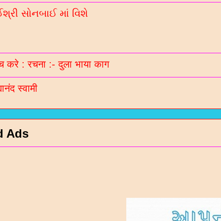
્રી સોનબાઈ માં વિશે
 करे : रचना :- दुला भाया काग
मानंद स्वामी
d Ads