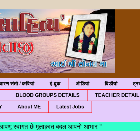
चारण संतो / कवियो
ई-बुक
ऑडियो
विडीयो
ट्रस
T
BLOOD GROUPS DETAILS
TEACHER DETAIL
Y
About ME
Latest Jobs
 स्वागत छे मुलाक़ात बदल आपनो आभार "