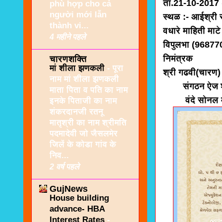
ता.21-10-2017 
phù hợp cho cả
người mới lẫn
स्थळ :- आईश्री 
thành vi...
वधारे माहिती माटे
4 महीने पहले
विपुलभा (96877
निमंत्रक
चारणशक्ति
मां शीला झणकली
-
पूरा
श्री गढवी(चारण)
नाम मां शीला झणकली
संगठन ऐज 
माता पिता व पति का नाम
वंदे सोनल म
इनके पिताजी का नाम
शंकरदानजी रतनू
मातृश्री का नाम श्रीमति
पदमादेवी जो जैसलमेर
जिलें के कोडा गांव के
निव...
2 वर्ष पहले
GujNews
House building
advance- HBA
Interest Rates
-