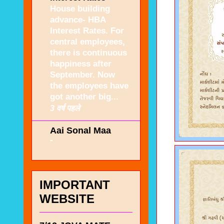
House building
advance- HBA
Interest Rates. For
central employees,
there is continuous
happiness after
September. Now
the employees have
got another big...
3 वर्ष पहले
Aai Sonal Maa
-
IMPORTANT
WEBSITE