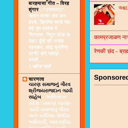
बारहमासा गीत – विरह
આઈશ
शृंगार
-
*॥सावन॥*
सावन बरसे! सब जन
हरसे, झिरमिर बरसे मेह!
बैठे तुम परदेस में
प्रियतम, निठुर छोड़ के
कामप्रजाळण नाच
नेह!! बूँदों की पाजेब
पहनकर, ओढ़ चुनरिया
रेणकी छंद - ब्रह्
धानी! करे नवोढ़ा
धरती...
1 महीना पहले
Sponsore
चारणत्व
ચારણ સમાજનું ગૌરવ
શ્રીજયરાજદાન ગઢવી
સાહેબ
-
અભિનંદન
સંદેશ "સમગ્ર ચારણ-
ગઢવી સમાજનું ગૌરવ
અને કર્મનિષ્ઠ પોલીસ
અધિકારી, આદરણીય