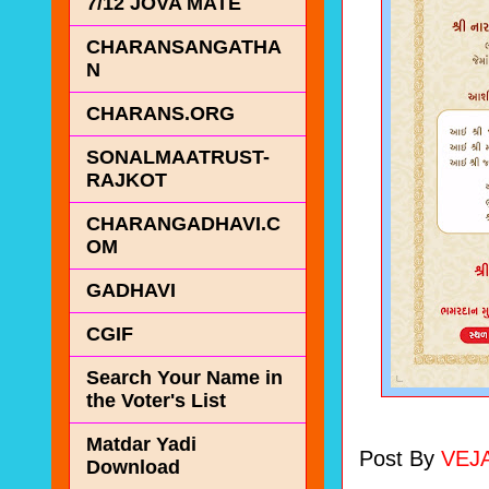
7/12 JOVA MATE
CHARANSANGATHA
N
CHARANS.ORG
SONALMAATRUST-
RAJKOT
CHARANGADHAVI.C
OM
GADHAVI
CGIF
Search Your Name in
the Voter's List
Matdar Yadi
Post By
VEJ
Download