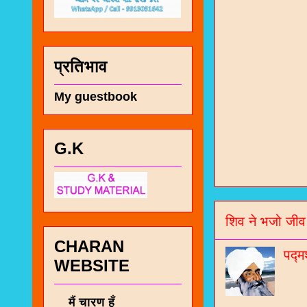
प्रतिभाव
My guestbook
चा
G.K
भज
जो
शिव ने भजो जीव
जनर
CHARAN
पद्म
चा
WEBSITE
नं
मैं चारण हूँ