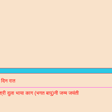
रण संतो / कविओ
न / गरबा वगेरे Mp3
गीदान गढवी (चडीया) रचित रचनाओ
 दिन रात
ल नॉलेज / मटीरीयल्स / भरती माहिती माटे
श्री दुला भाया काग (भगत बापु)नी जन्म जयंती
रणी साहित्य ब्लॉगना अपडेट Whatsaap पर मेळववा माटे आ
बर 9913051642 आपना गृपमां ऐड करो