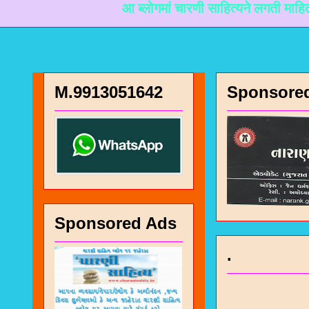
आ ब्लोगमां चारणी साहित्यने लगती माहिती मळी रहे ते
M.9913051642
Sponsore
Sponsored Ads
.