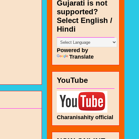
Gujarati is not
supported?
Select English /
Hindi
Powered by
Translate
YouTube
Charanisahity official