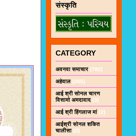
संस्कृति
CATEGORY
अवनवा समाचार
(782)
अहेवाल
(265)
आई श्री सोनल चारण
विसामो अमदावाद
(3)
आई श्री हिंगलाज मां
(2)
आईश्री सोनल शकित
चालीसा
(2)