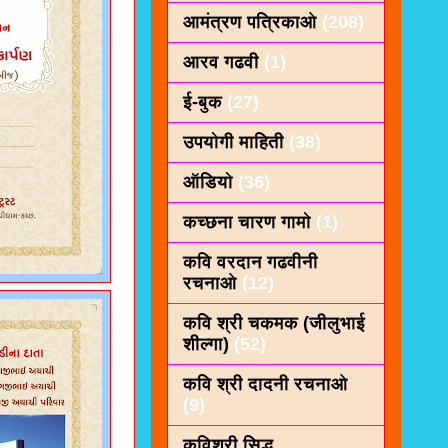
आमंत्रण पत्रिकाओ
(208)
आरव गढवी
(1)
ई-बुक
(27)
उपयोगी माहिती
(38)
ऑडियो
(36)
कच्छना चारण गामो
(1)
कवि वरदान गढवीनी
रचनाओ
(12)
कवि श्री चकमक (जीलुभाई
शील्गा)
(52)
कवि श्री दादनी रचनाओ
(9)
कविशरी सिद्ध