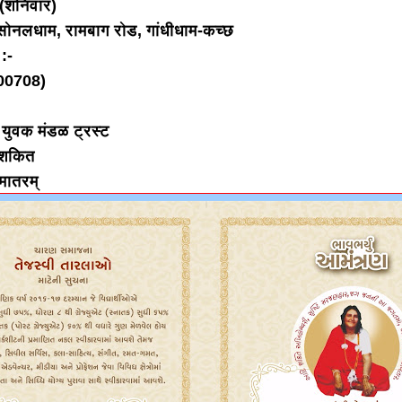
(शनिवार)
सोनलधाम, रामबाग रोड, गांधीधाम-कच्छ
 :-
00708)
 युवक मंडळ ट्रस्ट
शकित
ातरम्