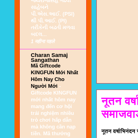
જયરાજસિંહ ગઢવી
સાહેબને
પી.એસ.આઈ. (PSI)
થી પી.આઈ. (PI)
તરીકેની બઢતી મળવા
બદલ...
1 महीना पहले
Charan Samaj
Sangathan
Mã Giftcode
KINGFUN Mới Nhất
Hôm Nay Cho
Người Mới
-
Giftcode KINGFUN
नूतन वर्
mới nhất hôm nay
mang đến cơ hội
समाजवाडी
trải nghiệm nhiều
trò chơi hấp dẫn
mà không cần nạp
नूतन वर्षाभिनंदन
tiền. Mã thưởng