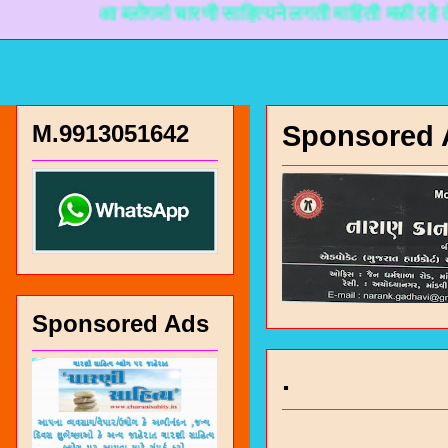
आ ब्लोगमां चारणी साहित्यने लगती माहिती मळी रहे ते माटे न
M.9913051642
Sponsored 
Sponsored Ads
.