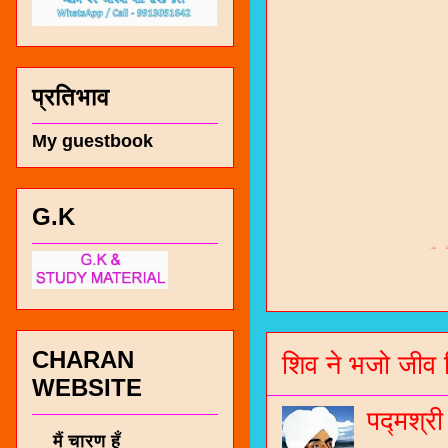
प्रतिभाव
My guestbook
G.K
चारण सं
भजन / गर
जोगीदान
CHARAN
जनरल नॉल
शिव ने भजो जीव 
WEBSITE
चारणी सा
पद्मश्र
नंबर 991
मैं चारण हूँ