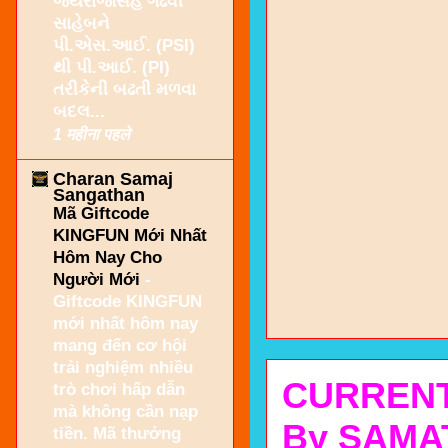
જયરાજસિંહ ગઢવી
સાહેબને
પી.એસ.આઈ. (PSI)
થી પી.આઈ. (PI)
તરીકેની બઢતી મળવા
બદલ...
1 महीना पहले
Charan Samaj
Sangathan
Mã Giftcode
KINGFUN Mới Nhất
Hôm Nay Cho
Người Mới
-
Giftcode KINGFUN
mới nhất hôm nay
mang đến cơ hội
trải nghiệm nhiều
CURRENT
trò chơi hấp dẫn
mà không cần nạp
By SAMA
tiền. Mã thưởng