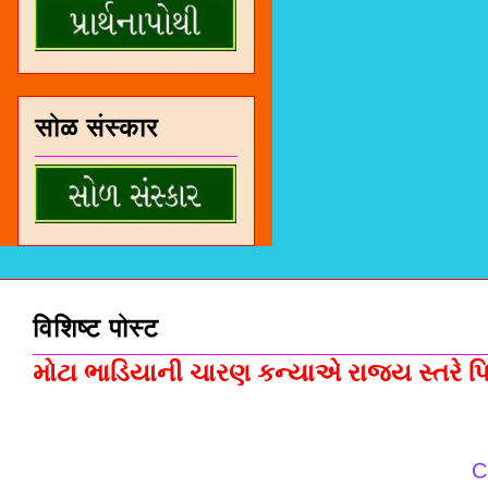
सोळ संस्कार
विशिष्ट पोस्ट
મોટા ભાડિયાની ચારણ કન્યાએ રાજ્ય સ્તરે પિસ
C