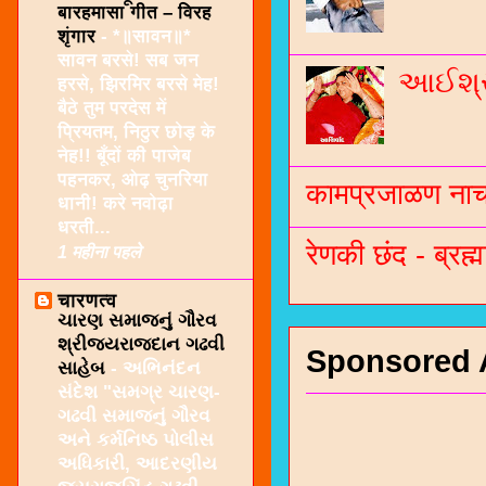
बारहमासा गीत – विरह
शृंगार
-
*॥सावन॥*
सावन बरसे! सब जन
આઈશ્રી
हरसे, झिरमिर बरसे मेह!
बैठे तुम परदेस में
प्रियतम, निठुर छोड़ के
नेह!! बूँदों की पाजेब
पहनकर, ओढ़ चुनरिया
कामप्रजाळण नाच 
धानी! करे नवोढ़ा
धरती...
रेणकी छंद - ब्रह्म
1 महीना पहले
चारणत्व
ચારણ સમાજનું ગૌરવ
શ્રીજયરાજદાન ગઢવી
Sponsored 
સાહેબ
-
અભિનંદન
સંદેશ "સમગ્ર ચારણ-
ગઢવી સમાજનું ગૌરવ
અને કર્મનિષ્ઠ પોલીસ
અધિકારી, આદરણીય