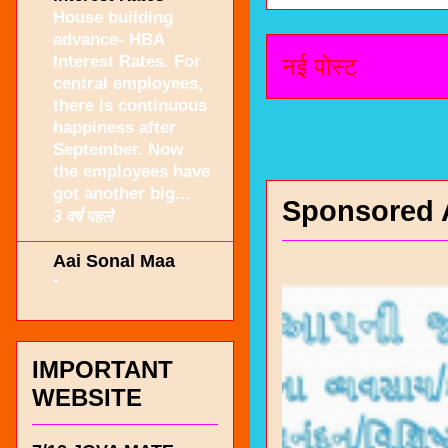
House building
advance- HBA
Interest Rates. For
नई पोस्ट
central employees,
there is continuous
happiness after
September. Now
the employees have
got another big...
Sponsored 
3 वर्ष पहले
Aai Sonal Maa
-
IMPORTANT
WEBSITE