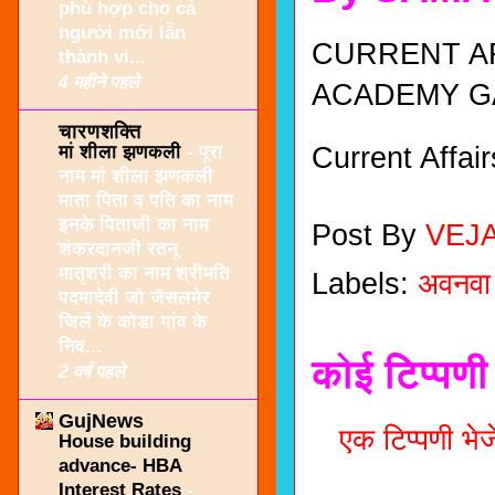
phù hợp cho cả
người mới lẫn
CURRENT AF
thành vi...
4 महीने पहले
ACADEMY G
चारणशक्ति
मां शीला झणकली
-
पूरा
Current Affair
नाम मां शीला झणकली
माता पिता व पति का नाम
इनके पिताजी का नाम
Post By
VEJ
शंकरदानजी रतनू
मातृश्री का नाम श्रीमति
Labels:
अवनवा
पदमादेवी जो जैसलमेर
जिलें के कोडा गांव के
निव...
कोई टिप्पणी 
2 वर्ष पहले
GujNews
एक टिप्पणी भेजे
House building
advance- HBA
Interest Rates
-