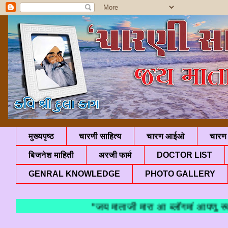
मुख्यपृष्ठ
चारणी साहित्य
चारण आईओ
चारण 
बिजनेश माहिती
अरजी फार्म
DOCTOR LIST
GENRAL KNOWLEDGE
PHOTO GALLERY
"जय माताजी मारा आ ब्लॉगमां आपणु स्वा