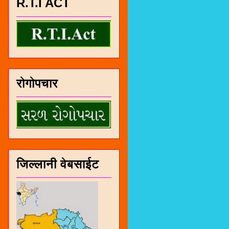
R.T.I ACT
रोगोपचार
जिल्लानी वेबसाईट