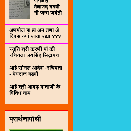
पींगळशी
मेघाणंद् गढवी
नी जन्म जयंती
अणमोल हा हा अम तणा अे
दिवस क्यां जाता रह्या ???
स्तुति श्री करणी माँ की
रचियता जयसिंह सिढ़ायच
आई सोनल आदेश -रचियता
- मेघराज गढवी
आई श्री आवड़ माताजी के
विविध नाम
प्रार्थनापोथी