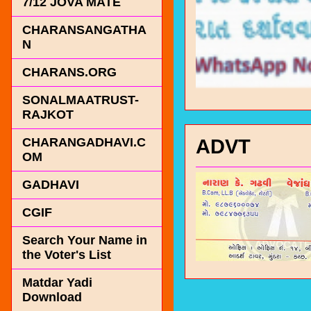
7/12 JOVA MATE
CHARANSANGATHA
N
CHARANS.ORG
SONALMAATRUST-
RAJKOT
ADVT
CHARANGADHAVI.C
OM
GADHAVI
CGIF
Search Your Name in
the Voter's List
Matdar Yadi
Download