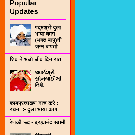
Popular
Updates
पद्मश्री दुला
भाया काग
(भगत बापु)नी
जन्म जयंती
शिव ने भजो जीव दिन रात
આઈશ્રી
સોનબાઈ માં
વિશે
कामप्रजाळण नाच करे :
रचना :- दुला भाया काग
रेणकी छंद - ब्रह्मानंद स्वामी