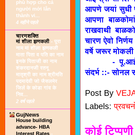
phù hợp cho cả
आपणे जयां सुधी प
người mới lẫn
thành vi...
आपणा बाळकोमां
4 महीने पहले
राखवाथी बाळको ब
चारणशक्ति
चारण ऐवो निर्णय 
मां शीला झणकली
-
पूरा
नाम मां शीला झणकली
वर्षे जरूर मोकली
माता पिता व पति का नाम
- पू.आई श्र
इनके पिताजी का नाम
शंकरदानजी रतनू
संदर्भ ::- सोनल 
मातृश्री का नाम श्रीमति
पदमादेवी जो जैसलमेर
जिलें के कोडा गांव के
Post By
VEJ
निव...
2 वर्ष पहले
Labels:
प्रवचनो
GujNews
House building
advance- HBA
कोई टिप्पणी 
Interest Rates
-