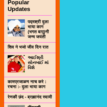
Popular
Updates
पद्मश्री दुला
भाया काग
(भगत बापु)नी
जन्म जयंती
शिव ने भजो जीव दिन रात
આઈશ્રી
સોનબાઈ માં
વિશે
कामप्रजाळण नाच करे :
रचना :- दुला भाया काग
रेणकी छंद - ब्रह्मानंद स्वामी