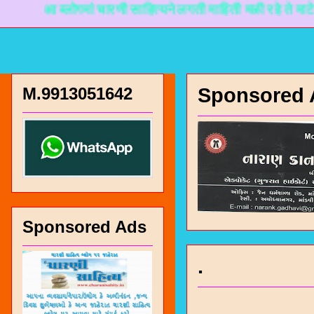
आ ब्लोगमां चारणी साहित्यने लगती माहिती मळी रहे ते माटे नानकड
M.9913051642
Sponsored 
Sponsored Ads
.