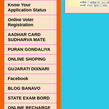
Know Your
Application Status
Online Voter
Registration
AADHAR CARD
SUDHARVA MATE
PURAN GONDALIYA
ONLINE SHOPING
GUJARATI DIXNARI
Facebook
BLOG BANAVO
STATE EXAM BORD
ONLINE RECHARGE