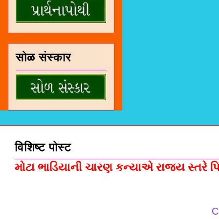
सोळ संस्कार
विशिष्ट पोस्ट
મોટા ભાડિયાની ચારણ કન્યાએ રાજ્ય સ્તરે પિસ
C