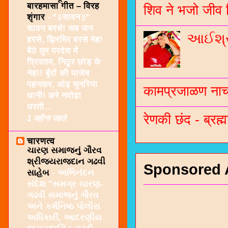
बारहमासा गीत – विरह
शिव ने भजो जीव 
शृंगार
-
*॥सावन॥*
सावन बरसे! सब जन
આઈશ્રી
हरसे, झिरमिर बरसे मेह!
बैठे तुम परदेस में
प्रियतम, निठुर छोड़ के
नेह!! बूँदों की पाजेब
पहनकर, ओढ़ चुनरिया
कामप्रजाळण नाच 
धानी! करे नवोढ़ा
धरती...
रेणकी छंद - ब्रह्म
1 महीना पहले
चारणत्व
ચારણ સમાજનું ગૌરવ
શ્રીજયરાજદાન ગઢવી
Sponsored 
સાહેબ
-
અભિનંદન
સંદેશ "સમગ્ર ચારણ-
ગઢવી સમાજનું ગૌરવ
અને કર્મનિષ્ઠ પોલીસ
અધિકારી, આદરણીય