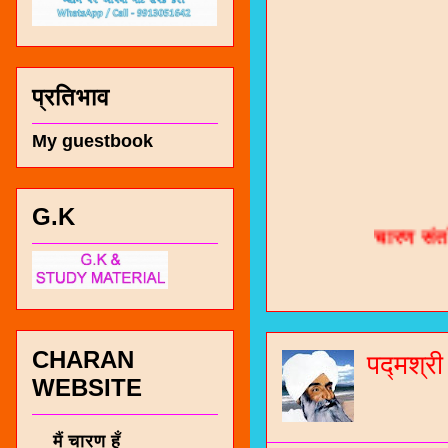
प्रतिभाव
My guestbook
चारण सं
G.K
भजन / गर
जोगीदान
जनरल नॉल
CHARAN
पद्मश्र
चारणी सा
WEBSITE
नंबर 991
मैं चारण हूँ