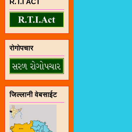
R.T.I ACT
रोगोपचार
जिल्लानी वेबसाईट