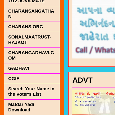
7/12 JOVA MATE
CHARANSANGATHA
N
CHARANS.ORG
SONALMAATRUST-
RAJKOT
CHARANGADHAVI.C
OM
GADHAVI
ADVT
CGIF
Search Your Name in
the Voter's List
Matdar Yadi
Download