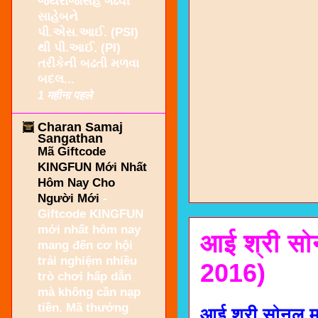
જયરાજસિંહ ગઢવી
સાહેબને
પી.એસ.આઈ. (PSI)
થી પી.આઈ. (PI)
તરીકેની બઢતી મળવા
બદલ...
1 महीना पहले
Charan Samaj
Sangathan
Mã Giftcode
KINGFUN Mới Nhất
Hôm Nay Cho
Người Mới
-
Giftcode KINGFUN
mới nhất hôm nay
आई श्री सोन
mang đến cơ hội
trải nghiệm nhiều
2016)
trò chơi hấp dẫn
mà không cần nạp
tiền. Mã thưởng
आई श्री सोनल मा