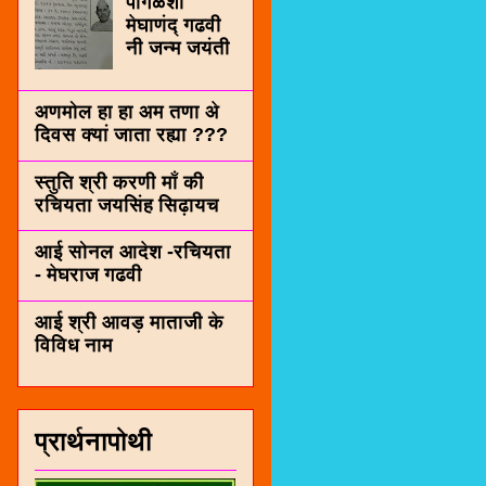
पींगळशी
मेघाणंद् गढवी
नी जन्म जयंती
अणमोल हा हा अम तणा अे
दिवस क्यां जाता रह्या ???
स्तुति श्री करणी माँ की
रचियता जयसिंह सिढ़ायच
आई सोनल आदेश -रचियता
- मेघराज गढवी
आई श्री आवड़ माताजी के
विविध नाम
प्रार्थनापोथी