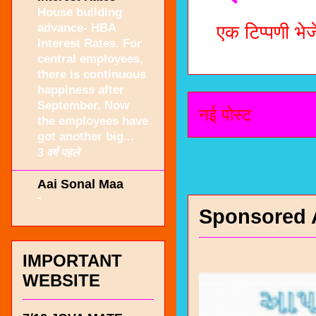
House building
advance- HBA
एक टिप्पणी भेजे
Interest Rates. For
central employees,
there is continuous
happiness after
September. Now
नई पोस्ट
the employees have
got another big...
3 वर्ष पहले
Aai Sonal Maa
-
Sponsored 
IMPORTANT
WEBSITE