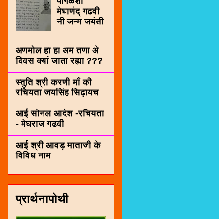
पींगळशी
मेघाणंद् गढवी
नी जन्म जयंती
अणमोल हा हा अम तणा अे
दिवस क्यां जाता रह्या ???
स्तुति श्री करणी माँ की
रचियता जयसिंह सिढ़ायच
आई सोनल आदेश -रचियता
- मेघराज गढवी
आई श्री आवड़ माताजी के
विविध नाम
प्रार्थनापोथी