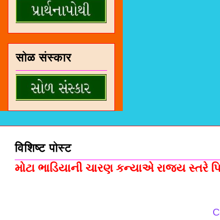
सोळ संस्कार
विशिष्ट पोस्ट
મોટા ભાડિયાની ચારણ કન્યાએ રાજ્ય સ્તરે પિસ
C