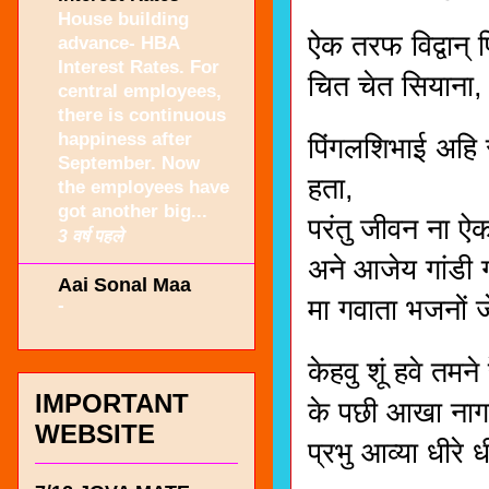
House building
ऐक तरफ विद्वान
advance- HBA
Interest Rates. For
चित चेत सियाना,
central employees,
there is continuous
happiness after
पिंगलशिभाई अहि 
September. Now
हता,
the employees have
got another big...
परंतु जीवन ना ऐ
3 वर्ष पहले
अने आजेय गांडी गी
Aai Sonal Maa
मा गवाता भजनों ज
-
केहवु शूं हवे तमन
IMPORTANT
के पछी आखा नागद
WEBSITE
प्रभु आव्या धीरे 