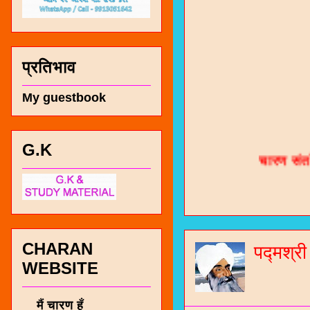
प्रतिभाव
My guestbook
चारण सं
G.K
भजन / गर
जोगीदान
जनरल नॉल
CHARAN
पद्मश्र
चारणी सा
WEBSITE
नंबर 991
मैं चारण हूँ