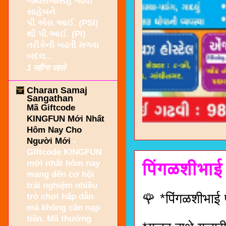
જયરાજસિંહ ગઢવી
સાહેબને
પી.એસ.આઈ. (PSI)
થી પી.આઈ. (PI)
તરીકેની બઢતી મળવા
બદલ...
1 महीना पहले
Charan Samaj
Sangathan
Mã Giftcode
KINGFUN Mới Nhất
Hôm Nay Cho
Người Mới
-
Giftcode KINGFUN
mới nhất hôm nay
पिंगळशीभाई
mang đến cơ hội
trải nghiệm nhiều
🌹 *पिंगळशीभाई
trò chơi hấp dẫn
mà không cần nạp
tiền. Mã thưởng