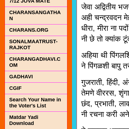
7/12 JOVA MATE
जेवा अद्वितीय भजन
CHARANSANGATHA
अही चन्द्रवदन मे
N
धीरा, मीरा ना पद
CHARANS.ORG
नी छे तो क्यांक 
SONALMAATRUST-
RAJKOT
अहिया थी पिंगलश
CHARANGADHAVI.C
ने पिंगळशी बापु 
OM
GADHAVI
गुजराती, हिंदी, अ
CGIF
तेमणे वीररस, शृं
Search Your Name in
छंद, प्रभाती, ला
the Voter's List
नी रचना करी अने
Matdar Yadi
Download