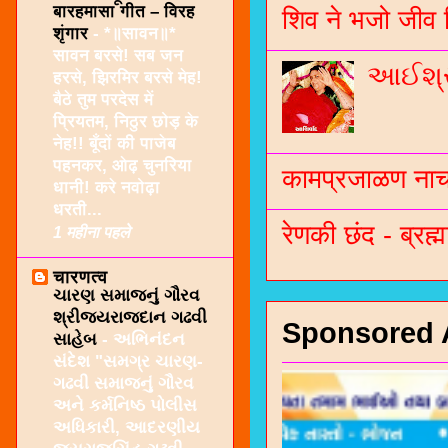
बारहमासा गीत – विरह
शिव ने भजो जीव 
शृंगार
-
*॥सावन॥*
सावन बरसे! सब जन
આઈશ્રી
हरसे, झिरमिर बरसे मेह!
बैठे तुम परदेस में
प्रियतम, निठुर छोड़ के
नेह!! बूँदों की पाजेब
पहनकर, ओढ़ चुनरिया
कामप्रजाळण नाच 
धानी! करे नवोढ़ा
धरती...
रेणकी छंद - ब्रह्म
1 महीना पहले
चारणत्व
ચારણ સમાજનું ગૌરવ
શ્રીજયરાજદાન ગઢવી
Sponsored 
સાહેબ
-
અભિનંદન
સંદેશ "સમગ્ર ચારણ-
ગઢવી સમાજનું ગૌરવ
અને કર્મનિષ્ઠ પોલીસ
અધિકારી, આદરણીય