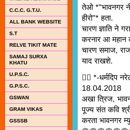
तेओ *"भावनगर नी
C.C.C. G.T.U.
हीरो"* हता.
ALL BANK WEBSITE
चारण ज्ञाति ने ग
S.T
करनार आ महान क
RELVE TIKIT MATE
चारण समाज, राज
SAMAJ SURXA
याद राखशे.
KHATU
U.P.S.C.
✍🏻 *-धर्मदिप नरे
G.P.S.C.
18.04.2018
अखा त्रिज, भाव
GSWAN
पूज्य संत कवि श्
GRAM VIKAS
करता भावनगर म्
GSSSB