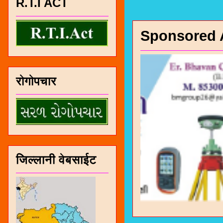
R.T.I ACT
Sponsored 
रोगोपचार
जिल्लानी वेबसाईट