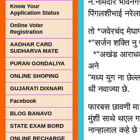
ने.नामदार भावनगर
Know Your
पिंगलशीभाई नरेला
Application Status
Online Voter
तो *जवेरचंद मेघा
Registration
*"सर्जन शक्ति नु
AADHAR CARD
SUDHARVA MATE
*"अखंड आराधक"*,
PURAN GONDALIYA
अने
"मध्य युग ना छेल्
ONLINE SHOPING
थी नवाज्या छे.
GUJARATI DIXNARI
Facebook
फारबस छावणी मा 
BLOG BANAVO
मुंशी साथे थएल ग
STATE EXAM BORD
नान्हालाल कहे छे 
ONLINE RECHARGE