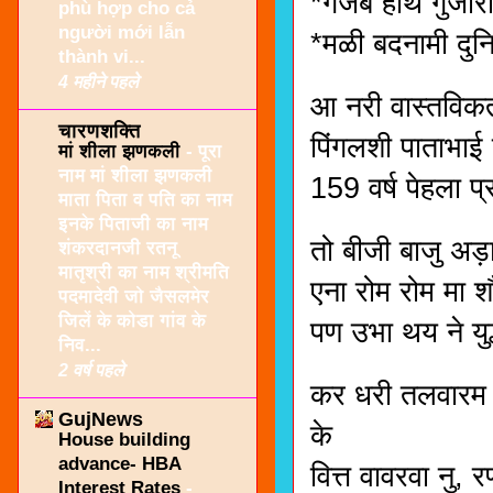
*गजब हाथे गुजारी
phù hợp cho cả
người mới lẫn
*मळी बदनामी दुनि
thành vi...
4 महीने पहले
आ नरी वास्तविकता
चारणशक्ति
पिंगलशी पाताभाई
मां शीला झणकली
-
पूरा
नाम मां शीला झणकली
159 वर्ष पेहला प्
माता पिता व पति का नाम
इनके पिताजी का नाम
तो बीजी बाजु अड़ा
शंकरदानजी रतनू
मातृश्री का नाम श्रीमति
एना रोम रोम मा शौर
पदमादेवी जो जैसलमेर
जिलें के कोडा गांव के
पण उभा थय ने युद
निव...
2 वर्ष पहले
कर धरी तलवारम ,
GujNews
के
House building
advance- HBA
वित्त वावरवा नु, 
Interest Rates
-