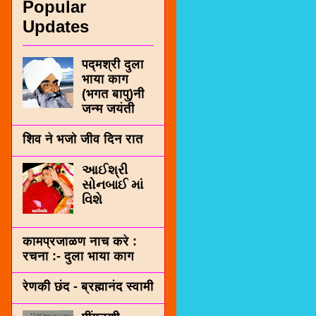
Popular
Updates
पद्मश्री दुला
भाया काग
(भगत बापु)नी
जन्म जयंती
शिव ने भजो जीव दिन रात
આઈશ્રી
સોનબાઈ માં
વિશે
कामप्रजाळण नाच करे :
रचना :- दुला भाया काग
रेणकी छंद - ब्रह्मानंद स्वामी