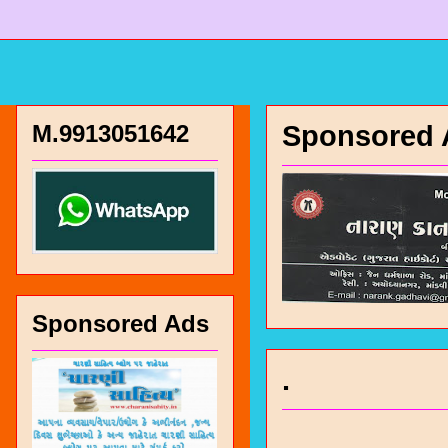
M.9913051642
Sponsored 
Sponsored Ads
.