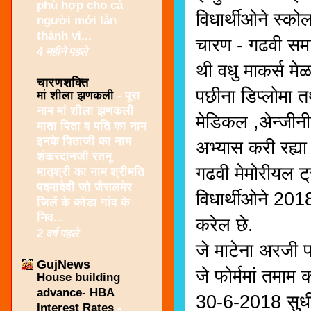
phù hợp cho cả
विधार्थीओने स्क
người mới lẫn
thành vi...
चारण - गढवी समा
4 महीने पहले
थी वधु माकर्स मे
चारणशक्ति
पछीना डिप्लोमा 
मां शीला झणकली
-
पूरा
नाम मां शीला झणकली
मेडिकल ,अेन्जी
माता पिता व पति का नाम
इनके पिताजी का नाम
अभ्यास करी रह्या
शंकरदानजी रतनू
गढवी मेमोरीयल ट्र
मातृश्री का नाम श्रीमति
पदमादेवी जो जैसलमेर
विधार्थीओने 2018
जिलें के कोडा गांव के
निव...
करेल छे.
2 वर्ष पहले
जे माटेना अरजी 
GujNews
जे फोर्ममां तमा
House building
advance- HBA
30-6-2018 सुधीम
Interest Rates
-