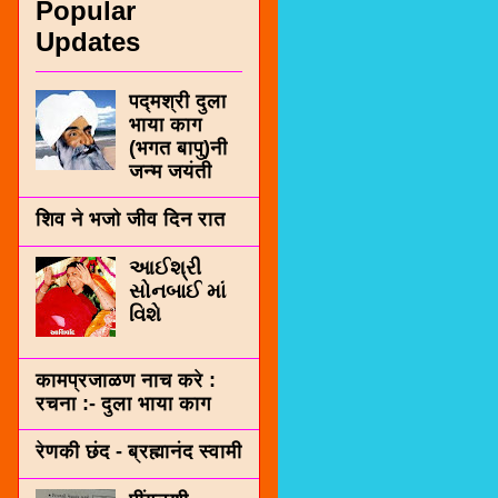
Popular
Updates
पद्मश्री दुला
भाया काग
(भगत बापु)नी
जन्म जयंती
शिव ने भजो जीव दिन रात
આઈશ્રી
સોનબાઈ માં
વિશે
कामप्रजाळण नाच करे :
रचना :- दुला भाया काग
रेणकी छंद - ब्रह्मानंद स्वामी