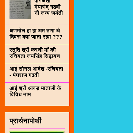
पींगळशी
मेघाणंद् गढवी
नी जन्म जयंती
अणमोल हा हा अम तणा अे
दिवस क्यां जाता रह्या ???
स्तुति श्री करणी माँ की
रचियता जयसिंह सिढ़ायच
आई सोनल आदेश -रचियता
- मेघराज गढवी
आई श्री आवड़ माताजी के
विविध नाम
प्रार्थनापोथी