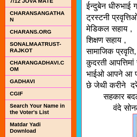
7/12 JOVA MATE
ईन्दुबेन धीरुभाई
CHARANSANGATHA
ट्रस्टनी प्रवृत्ति
N
मेडिकल सहाय ,
CHARANS.ORG
शिक्षण सहाय ,
SONALMAATRUST-
सामाजिक प्रवृति,
RAJKOT
कुदरती आपत्तिमां
CHARANGADHAVI.C
OM
भाईओ आपने आ पोस्
GADHAVI
छे जेथी करीने द
CGIF
सहकार बदल
Search Your Name in
वंदे सोनल 
the Voter's List
Matdar Yadi
Download