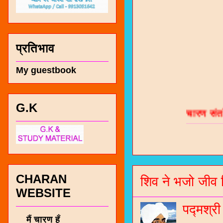
प्रतिभाव
My guestbook
चारण सं
G.K
भजन / गर
जोगीदान
जनरल नॉल
CHARAN
शिव ने भजो जीव 
चारणी सा
WEBSITE
नंबर 991
पद्मश्र
मैं चारण हूँ