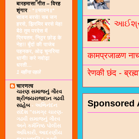
बारहमासा गीत – विरह
शृंगार
-
*॥सावन॥*
सावन बरसे! सब जन
આઈશ્રી
हरसे, झिरमिर बरसे मेह!
बैठे तुम परदेस में
प्रियतम, निठुर छोड़ के
नेह!! बूँदों की पाजेब
पहनकर, ओढ़ चुनरिया
कामप्रजाळण नाच 
धानी! करे नवोढ़ा
धरती...
रेणकी छंद - ब्रह्म
1 महीना पहले
चारणत्व
ચારણ સમાજનું ગૌરવ
શ્રીજયરાજદાન ગઢવી
Sponsored 
સાહેબ
-
અભિનંદન
સંદેશ "સમગ્ર ચારણ-
ગઢવી સમાજનું ગૌરવ
અને કર્મનિષ્ઠ પોલીસ
અધિકારી, આદરણીય