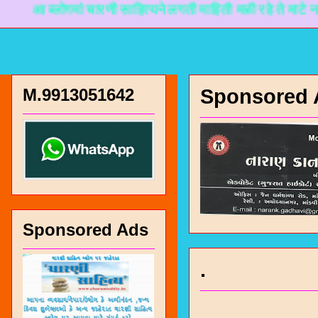
ब्लोगमां चारणी साहित्यने लगती माहिती मळी रहे ते माटे नानकडो प
M.9913051642
Sponsored 
Sponsored Ads
.