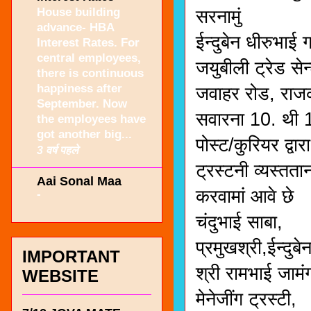
House building
सरनामुं
advance- HBA
ईन्दुबेन धीरुभाई 
Interest Rates. For
central employees,
जयुबीली ट्रेड सेन
there is continuous
happiness after
जवाहर रोड, रा
September. Now
सवारना 10. थी 12
the employees have
got another big...
पोस्ट/कुरियर द्वा
3 वर्ष पहले
ट्रस्टनी व्यस्तत
Aai Sonal Maa
करवामां आवे छे
-
चंदुभाई साबा,
प्रमुखश्री,ईन्दु
IMPORTANT
श्री रामभाई जामं
WEBSITE
मेनेजींग ट्रस्टी,