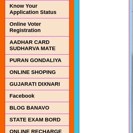
Know Your
Application Status
Online Voter
Registration
AADHAR CARD
SUDHARVA MATE
PURAN GONDALIYA
ONLINE SHOPING
GUJARATI DIXNARI
Facebook
BLOG BANAVO
STATE EXAM BORD
ONLINE RECHARGE