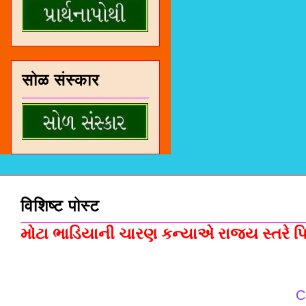
सोळ संस्कार
विशिष्ट पोस्ट
મોટા ભાડિયાની ચારણ કન્યાએ રાજ્ય સ્તરે પિસ
C