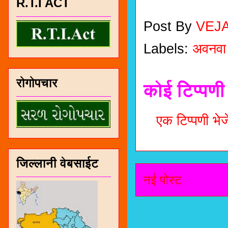
R.T.I ACT
Post By
VEJ
Labels:
अवनवा
रोगोपचार
कोई टिप्पणी 
एक टिप्पणी भेजे
जिल्लानी वेबसाईट
नई पोस्ट