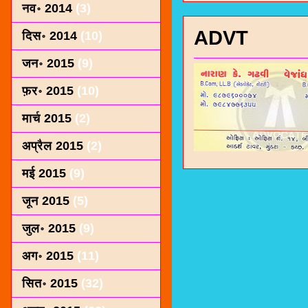
नव॰ 2014
(3)
ADVT
दिस॰ 2014
(10)
जन॰ 2015
(9)
फ़र॰ 2015
(10)
मार्च 2015
(2)
अप्रैल 2015
(2)
मई 2015
(9)
जून 2015
(5)
जुल॰ 2015
(9)
अग॰ 2015
(11)
सित॰ 2015
(32)