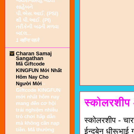
જયરાજસિંહ ગઢવી
સાહેબને
પી.એસ.આઈ. (PSI)
થી પી.આઈ. (PI)
તરીકેની બઢતી મળવા
બદલ...
1 महीना पहले
Charan Samaj
Sangathan
Mã Giftcode
KINGFUN Mới Nhất
Hôm Nay Cho
Người Mới
-
Giftcode KINGFUN
mới nhất hôm nay
स्कोलरशीप 
mang đến cơ hội
trải nghiệm nhiều
trò chơi hấp dẫn
स्कोलरशीप - चार
mà không cần nạp
tiền. Mã thưởng
ईन्दुबेन धीरूभाई