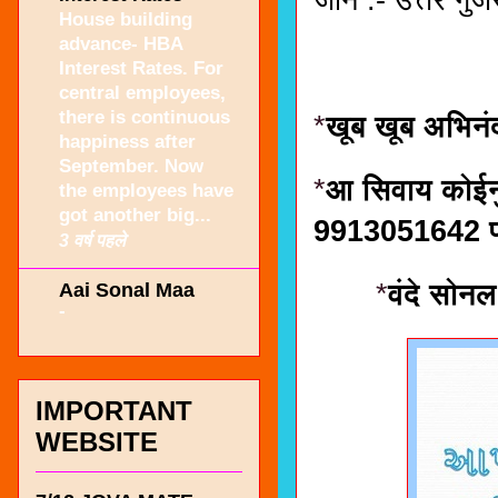
House building
advance- HBA
Interest Rates. For
central employees,
there is continuous
*
खूब खूब अभिन
happiness after
September. Now
*
आ सिवाय कोईनुं
the employees have
got another big...
9913051642 पर
3 वर्ष पहले
*
वंदे सोनल
Aai Sonal Maa
-
IMPORTANT
WEBSITE