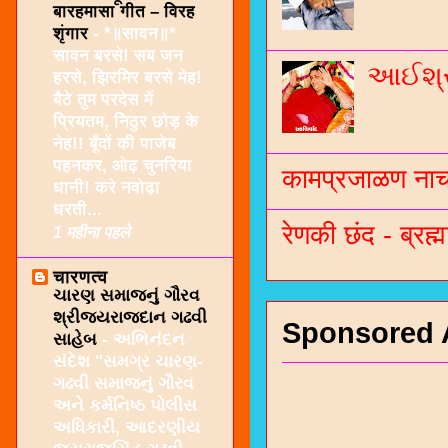
बारहमासा गीत – विरह
शृंगार
-
*॥सावन॥*
सावन बरसे! सब जन
આઈશ્રી
हरसे, झिरमिर बरसे मेह!
बैठे तुम परदेस में
प्रियतम, निठुर छोड़ के
नेह!! बूँदों की पाजेब
पहनकर, ओढ़ चुनरिया
कामप्रजाळण नाच 
धानी! करे नवोढ़ा
धरती...
रेणकी छंद - ब्रह्म
1 महीना पहले
चारणत्व
ચારણ સમાજનું ગૌરવ
શ્રીજયરાજદાન ગઢવી
Sponsored 
સાહેબ
-
અભિનંદન
સંદેશ "સમગ્ર ચારણ-
ગઢવી સમાજનું ગૌરવ
અને કર્મનિષ્ઠ પોલીસ
અધિકારી, આદરણીય