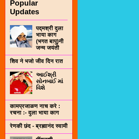
Popular
Updates
पद्मश्री दुला
भाया काग
(भगत बापु)नी
जन्म जयंती
शिव ने भजो जीव दिन रात
આઈશ્રી
સોનબાઈ માં
વિશે
कामप्रजाळण नाच करे :
रचना :- दुला भाया काग
रेणकी छंद - ब्रह्मानंद स्वामी