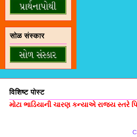
सोळ संस्कार
विशिष्ट पोस्ट
મોટા ભાડિયાની ચારણ કન્યાએ રાજ્ય સ્તરે પિસ
C