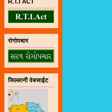
R.T.I ACT
रोगोपचार
जिल्लानी वेबसाईट