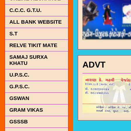
C.C.C. G.T.U.
ALL BANK WEBSITE
S.T
RELVE TIKIT MATE
SAMAJ SURXA
ADVT
KHATU
U.P.S.C.
G.P.S.C.
GSWAN
GRAM VIKAS
GSSSB