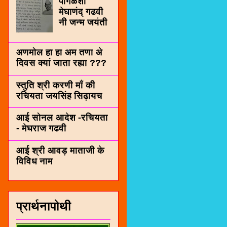
पींगळशी
मेघाणंद् गढवी
नी जन्म जयंती
अणमोल हा हा अम तणा अे
दिवस क्यां जाता रह्या ???
स्तुति श्री करणी माँ की
रचियता जयसिंह सिढ़ायच
आई सोनल आदेश -रचियता
- मेघराज गढवी
आई श्री आवड़ माताजी के
विविध नाम
प्रार्थनापोथी