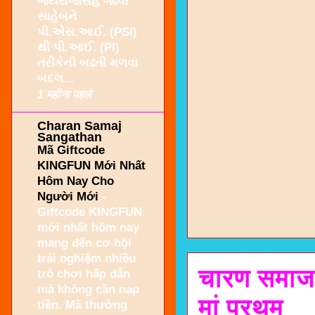
જયરાજસિંહ ગઢવી
સાહેબને
પી.એસ.આઈ. (PSI)
થી પી.આઈ. (PI)
તરીકેની બઢતી મળવા
બદલ...
1 महीना पहले
Charan Samaj
Sangathan
Mã Giftcode
KINGFUN Mới Nhất
Hôm Nay Cho
Người Mới
-
Giftcode KINGFUN
mới nhất hôm nay
mang đến cơ hội
trải nghiệm nhiều
चारण समाज न
trò chơi hấp dẫn
mà không cần nạp
मां प्रथम
tiền. Mã thưởng