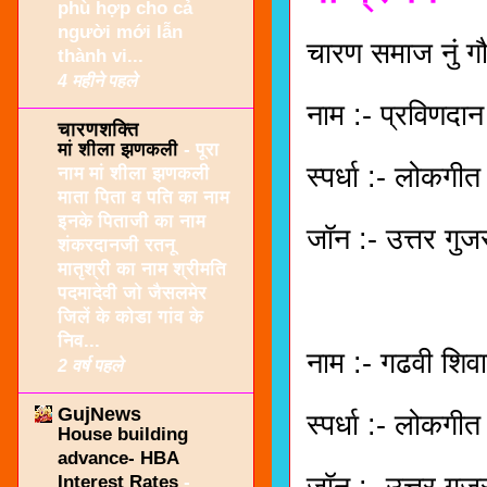
phù hợp cho cả
người mới lẫn
चारण समाज नुं गौ
thành vi...
4 महीने पहले
नाम :- प्रविणदान
चारणशक्ति
मां शीला झणकली
-
पूरा
स्पर्धा :- लोकगी
नाम मां शीला झणकली
माता पिता व पति का नाम
इनके पिताजी का नाम
जॉन :- उत्तर गुज
शंकरदानजी रतनू
मातृश्री का नाम श्रीमति
पदमादेवी जो जैसलमेर
जिलें के कोडा गांव के
निव...
नाम :- गढवी शिव
2 वर्ष पहले
GujNews
स्पर्धा :- लोकगी
House building
advance- HBA
जॉन :- उत्तर गुज
Interest Rates
-