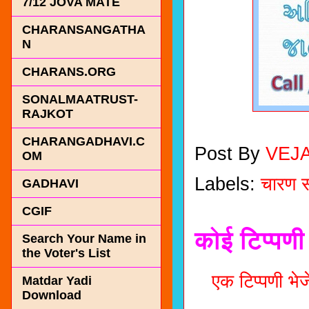
7/12 JOVA MATE
CHARANSANGATHA
N
CHARANS.ORG
SONALMAATRUST-
RAJKOT
CHARANGADHAVI.C
Post By
VEJ
OM
Labels:
चारण स
GADHAVI
CGIF
कोई टिप्पणी 
Search Your Name in
the Voter's List
एक टिप्पणी भेजे
Matdar Yadi
Download