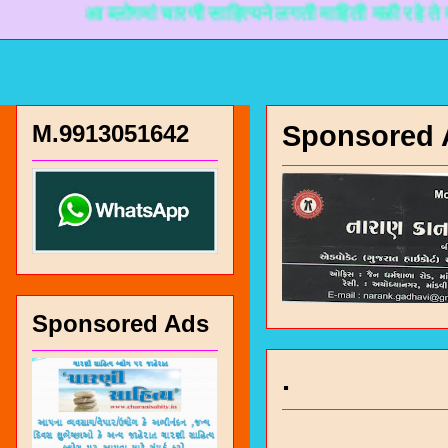
आ ब्लोगमां चारणी साहित्यने लगती माहिती मळी रहे ते माटे नान
M.9913051642
Sponsored 
Sponsored Ads
.