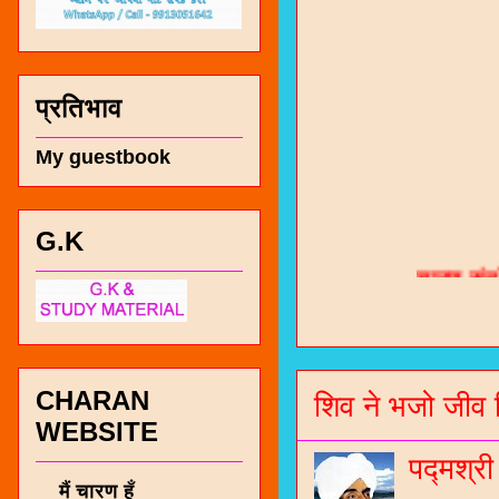
प्रतिभाव
My guestbook
चारण सं
G.K
भजन / गर
जोगीदान
जनरल नॉल
CHARAN
शिव ने भजो जीव 
WEBSITE
चारणी सा
नंबर 991
पद्मश्र
मैं चारण हूँ