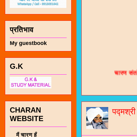
प्रतिभाव
My guestbook
चारण सं
G.K
भजन / गर
जोगीदान
जनरल नॉल
CHARAN
पद्मश्र
चारणी सा
WEBSITE
नंबर 991
मैं चारण हूँ