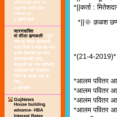
phù hợp cho cả
*||कर्ता : मितेशद
người mới lẫn
thành vi...
4 महीने पहले
*||🌞 क़ळश छप्
चारणशक्ति
मां शीला झणकली
-
पूरा
नाम मां शीला झणकली
माता पिता व पति का नाम
इनके पिताजी का नाम
*(21-4-2019)*
शंकरदानजी रतनू
मातृश्री का नाम श्रीमति
पदमादेवी जो जैसलमेर
जिलें के कोडा गांव के
*आलम पवितर आज,र
निव...
2 वर्ष पहले
*आलम पवितर आज,
*आलम पवितर आज,
GujNews
House building
*आलम पवितर आज,
advance- HBA
Interest Rates
-