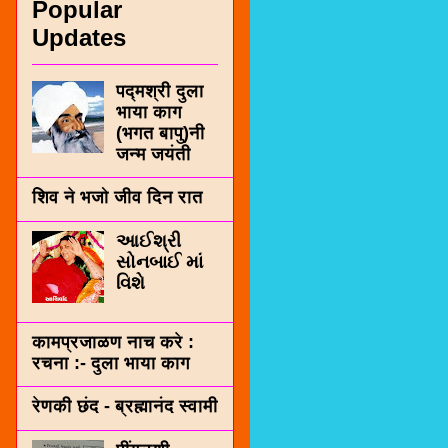
Popular
Updates
पद्मश्री दुला
भाया काग
(भगत बापु)नी
जन्म जयंती
शिव ने भजो जीव दिन रात
આઈશ્રી
સોનબાઈ માં
વિશે
कामप्रजाळण नाच करे :
रचना :- दुला भाया काग
रेणकी छंद - ब्रह्मानंद स्वामी