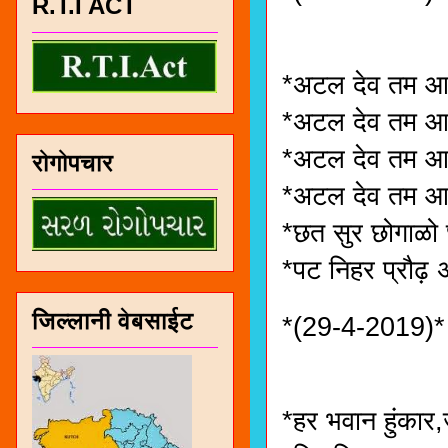
R.T.I ACT
*अटल देव तम आ
*अटल देव तम आथ
*अटल देव तम आथ
रोगोपचार
*अटल देव तम आ
*छत सुर छोगाळ
*पट निहर प्रौढ़ 
जिल्लानी वेबसाईट
*(29-4-2019)*
*हर भवान हुंका