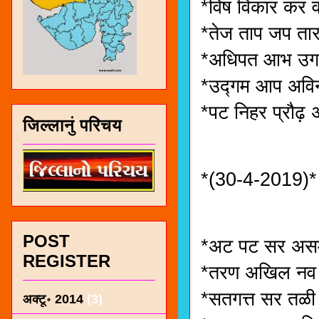
*विष विकार कर व
*तेज ताप जप ता
*अधिपत आभ उगा
*उद्गम आप अविन
*पट निहर प्रौढ़ 
जिल्लानुं परिचय
*(30-4-2019)*
POST
*अट पट सर असम
REGISTER
*तरण अखिल नव
*सतगत्त सर तळी
अक्टू॰ 2014
(3)