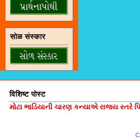
सोळ संस्कार
विशिष्ट पोस्ट
મોટા ભાડિયાની ચારણ કન્યાએ રાજ્ય સ્તરે પિસ
C