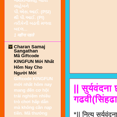
જયરાજસિંહ ગઢવી
સાહેબને
પી.એસ.આઈ. (PSI)
થી પી.આઈ. (PI)
તરીકેની બઢતી મળવા
બદલ...
1 महीना पहले
Charan Samaj
Sangathan
Mã Giftcode
KINGFUN Mới Nhất
Hôm Nay Cho
Người Mới
-
Giftcode KINGFUN
mới nhất hôm nay
|| सुर्यवंदना
mang đến cơ hội
trải nghiệm nhiều
गढवी(सिंहढाय
trò chơi hấp dẫn
mà không cần nạp
tiền. Mã thưởng
*|| नित्य सूर्यवंदन