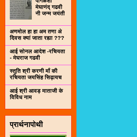
पींगळशी
मेघाणंद् गढवी
नी जन्म जयंती
अणमोल हा हा अम तणा अे
दिवस क्यां जाता रह्या ???
आई सोनल आदेश -रचियता
- मेघराज गढवी
स्तुति श्री करणी माँ की
रचियता जयसिंह सिढ़ायच
आई श्री आवड़ माताजी के
विविध नाम
प्रार्थनापोथी