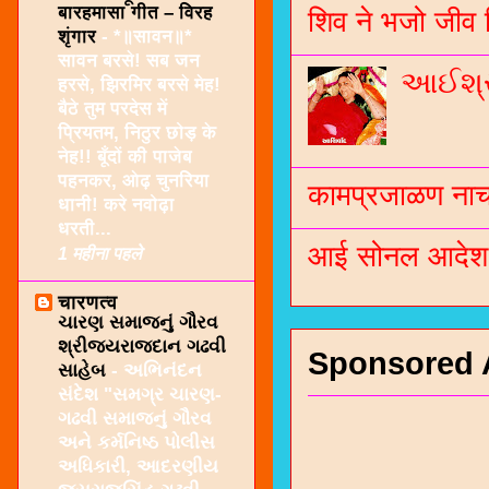
बारहमासा गीत – विरह
शिव ने भजो जीव 
शृंगार
-
*॥सावन॥*
सावन बरसे! सब जन
આઈશ્રી
हरसे, झिरमिर बरसे मेह!
बैठे तुम परदेस में
प्रियतम, निठुर छोड़ के
नेह!! बूँदों की पाजेब
पहनकर, ओढ़ चुनरिया
कामप्रजाळण नाच 
धानी! करे नवोढ़ा
धरती...
आई सोनल आदेश -
1 महीना पहले
चारणत्व
ચારણ સમાજનું ગૌરવ
શ્રીજયરાજદાન ગઢવી
Sponsored 
સાહેબ
-
અભિનંદન
સંદેશ "સમગ્ર ચારણ-
ગઢવી સમાજનું ગૌરવ
અને કર્મનિષ્ઠ પોલીસ
અધિકારી, આદરણીય