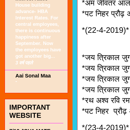
*अम जीवतर आलम 
House building
advance- HBA
*पट निहर प्रौढ़ 
Interest Rates. For
central employees,
*(22-4-2019)*
there is continuous
happiness after
September. Now
the employees have
*जय त्रिकाल जुग
got another big...
3 वर्ष पहले
*जय त्रिकाल जुगर
Aai Sonal Maa
*जय त्रिकाल जुगर
-
*जय त्रिकाल जुग
*रथ अश्व रवि रम
IMPORTANT
*पट निहर प्रौढ़ 
WEBSITE
*(23-4-2019)*