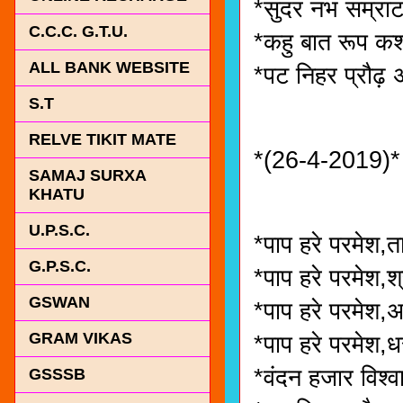
*सुंदर नभ सम्रा
C.C.C. G.T.U.
*कहु बात रूप कश
ALL BANK WEBSITE
*पट निहर प्रौढ़ 
S.T
RELVE TIKIT MATE
*(26-4-2019)*
SAMAJ SURXA
KHATU
U.P.S.C.
*पाप हरे परमेश,त
G.P.S.C.
*पाप हरे परमेश,श
GSWAN
*पाप हरे परमेश
GRAM VIKAS
*पाप हरे परमेश,
*वंदन हजार विश्
GSSSB