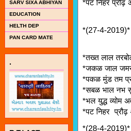
*पट निहर प्रौढ़ 
SARV SIXA ABHIYAN
EDUCATION
HELTH DEP
*(27-4-2019)*
PAN CARD MATE
*तख्त लाल तरब
.
*जकळ जाल जमरो
*पकळ मुंड तम प्र
*सबळ भाल नभ सुर
*भल युद्ध व्योम
*पट निहर प्रौढ़
*(28-4-2019)*