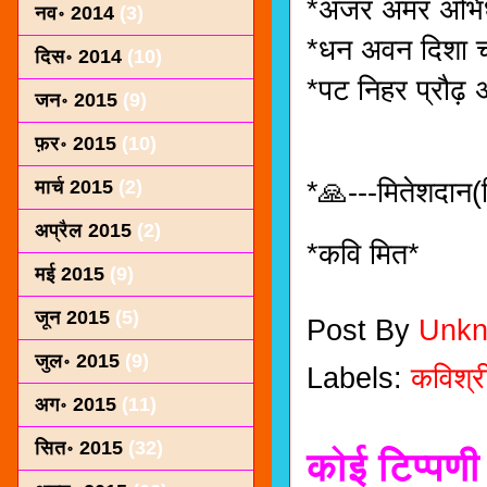
*अजर अमर अभिध्
नव॰ 2014
(3)
*धन अवन दिशा च
दिस॰ 2014
(10)
*पट निहर प्रौढ़ 
जन॰ 2015
(9)
फ़र॰ 2015
(10)
*🙏---मितेशदान(स
मार्च 2015
(2)
अप्रैल 2015
(2)
*कवि मित*
मई 2015
(9)
जून 2015
(5)
Post By
Unk
जुल॰ 2015
(9)
Labels:
कविश्र
अग॰ 2015
(11)
सित॰ 2015
(32)
कोई टिप्पणी 