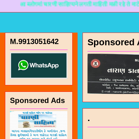
आ ब्लोगमां चारणी साहित्यने लगती माहिती मळी रहे ते माटे नानकड
M.9913051642
Sponsored 
Sponsored Ads
.