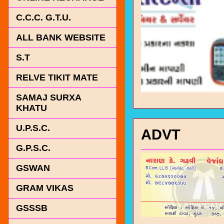
C.C.C. G.T.U.
ALL BANK WEBSITE
S.T
RELVE TIKIT MATE
SAMAJ SURXA
KHATU
U.P.S.C.
ADVT
G.P.S.C.
GSWAN
GRAM VIKAS
GSSSB