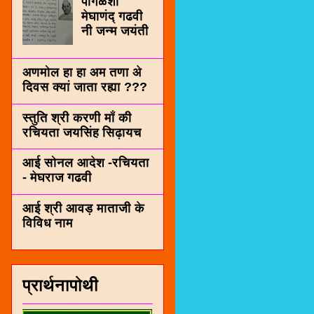
पींगळशी
मेघाणंद् गढवी
नी जन्म जयंती
अणमोल हा हा अम तणा अे
दिवस क्यां जाता रह्या ???
स्तुति श्री करणी माँ की
रचियता जयसिंह सिढ़ायच
आई सोनल आदेश -रचियता
- मेघराज गढवी
आई श्री आवड़ माताजी के
विविध नाम
प्रार्थनापोथी