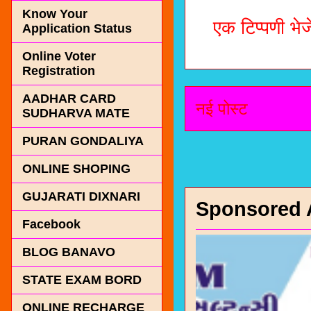
Know Your
एक टिप्पणी भेजे
Application Status
Online Voter
Registration
AADHAR CARD
नई पोस्ट
SUDHARVA MATE
PURAN GONDALIYA
ONLINE SHOPING
GUJARATI DIXNARI
Sponsored 
Facebook
BLOG BANAVO
STATE EXAM BORD
ONLINE RECHARGE