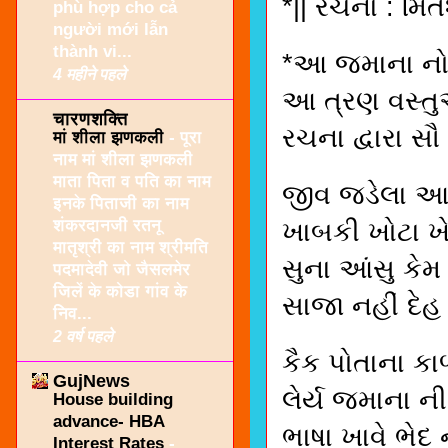
*|| રચના : મિત
phù hợp cho cả
người mới lẫn
thành vi...
*આ જમાના નો 
4 महीने पहले
આ ત્રણ વસ્તુ
चारणशक्ति
રચના દ્વારા સૌ 
मां शीला झणकली
-
पूरा
नाम मां शीला झणकली
माता पिता व पति का नाम
જીવ જડેલા આ 
इनके पिताजी का नाम
शंकरदानजी रतनू
ખાબકી ખોટા ખેલ
मातृश्री का नाम श्रीमति
સુના આંસુ કેમ
पदमादेवी जो जैसलमेर
जिलें के कोडा गांव के
સાજા નહીં દેહ
निव...
2 वर्ष पहले
કૈક પોતાના કાળ
GujNews
લેર્ય જમાના ન
House building
advance- HBA
ભાષા ખાવે ભેદ
Interest Rates
-