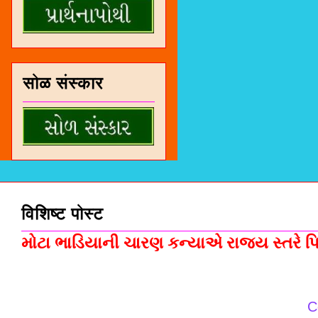
सोळ संस्कार
विशिष्ट पोस्ट
મોટા ભાડિયાની ચારણ કન્યાએ રાજ્ય સ્તરે પિસ
C