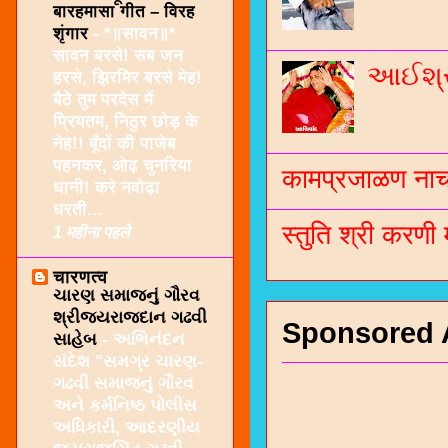
बारहमासा गीत – विरह
शृंगार
-
*॥सावन॥*
सावन बरसे! सब जन
આઈશ્રી
हरसे, झिरमिर बरसे मेह!
बैठे तुम परदेस में
प्रियतम, निठुर छोड़ के
नेह!! बूँदों की पाजेब
पहनकर, ओढ़ चुनरिया
कामप्रजाळण नाच 
धानी! करे नवोढ़ा
धरती...
स्तुति श्री करणी
1 महीना पहले
चारणत्व
ચારણ સમાજનું ગૌરવ
શ્રીજયરાજદાન ગઢવી
Sponsored 
સાહેબ
-
અભિનંદન
સંદેશ "સમગ્ર ચારણ-
ગઢવી સમાજનું ગૌરવ
અને કર્મનિષ્ઠ પોલીસ
અધિકારી, આદરણીય