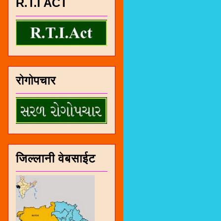
R.T.I ACT
रोगोपचार
जिल्लानी वेबसाईट