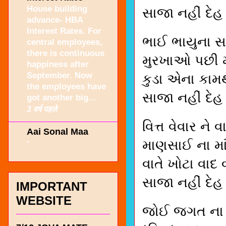
House building
સાજા નહીં દેહ
advance- HBA
Interest Rates. For
ભાઈ ભાયુના સ
central employees,
there is continuous
મુરખાઓ પછી મ
happiness after
September. Now
કુડા એના કામથ
the employees have
સાજા નહીં દેહ
got another big...
3 वर्ष पहले
વિત્ત વેવાર ને
Aai Sonal Maa
-
માણસાઈ ના માં
વાતે ખોટા વાદ 
સાજા નહીં દેહ
IMPORTANT
WEBSITE
જોઈ જગત ના ખ