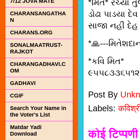
*મિત* રચ્યા ત
7/12 JOVA MATE
ડોઢા પાડયા દેવ
CHARANSANGATHA
N
સાજા નહીં દેહ
CHARANS.ORG
*🙏---મિતેશદાન
SONALMAATRUST-
RAJKOT
*કવિ મિત*
CHARANGADHAVI.C
OM
૯૫૫૮૩૩૬૫૧૨
GADHAVI
Post By
Unk
CGIF
Labels:
कविश्र
Search Your Name in
the Voter's List
Matdar Yadi
कोई टिप्पणी 
Download