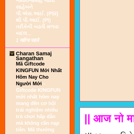
જયરાજસિંહ ગઢવી
સાહેબને
પી.એસ.આઈ. (PSI)
થી પી.આઈ. (PI)
તરીકેની બઢતી મળવા
બદલ...
1 महीना पहले
Charan Samaj
Sangathan
Mã Giftcode
KINGFUN Mới Nhất
Hôm Nay Cho
Người Mới
-
Giftcode KINGFUN
mới nhất hôm nay
mang đến cơ hội
trải nghiệm nhiều
|| आज नो मा
trò chơi hấp dẫn
mà không cần nạp
tiền. Mã thưởng