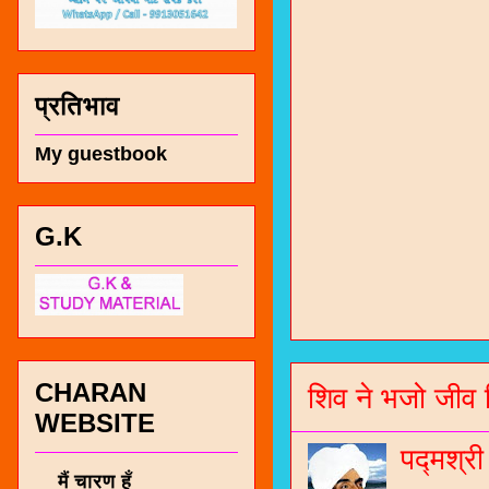
प्रतिभाव
My guestbook
G.K
चारण सं
भजन / गर
जोगीदान
CHARAN
शिव ने भजो जीव 
जनरल नॉल
WEBSITE
चारणी सा
पद्मश्र
नंबर 991
मैं चारण हूँ