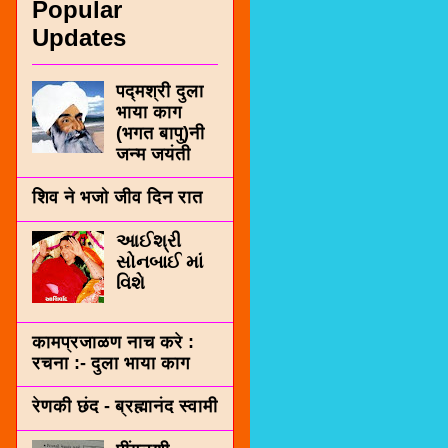
Popular
Updates
पद्मश्री दुला
भाया काग
(भगत बापु)नी
जन्म जयंती
शिव ने भजो जीव दिन रात
આઈશ્રી
સોનબાઈ માં
વિશે
कामप्रजाळण नाच करे :
रचना :- दुला भाया काग
रेणकी छंद - ब्रह्मानंद स्वामी