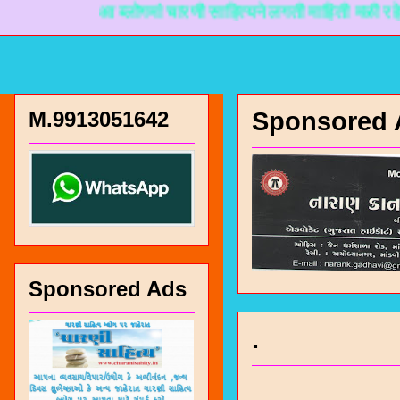
आ ब्लोगमां चारणी साहित्यने लगती माहिती मळी रहे ते माटे
M.9913051642
Sponsored 
Sponsored Ads
.