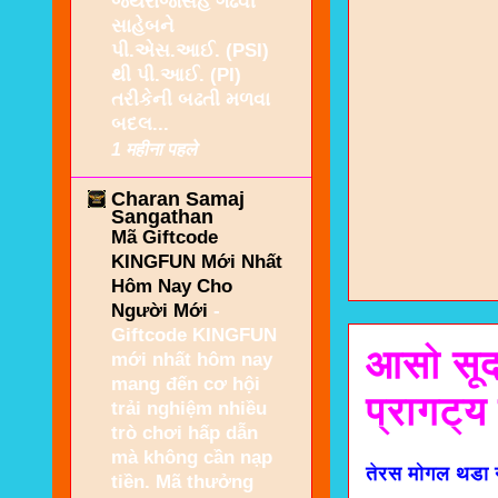
જયરાજસિંહ ગઢવી
સાહેબને
પી.એસ.આઈ. (PSI)
થી પી.આઈ. (PI)
તરીકેની બઢતી મળવા
બદલ...
1 महीना पहले
Charan Samaj
Sangathan
Mã Giftcode
KINGFUN Mới Nhất
Hôm Nay Cho
Người Mới
-
Giftcode KINGFUN
आसो सूद
mới nhất hôm nay
mang đến cơ hội
प्रागट्य
trải nghiệm nhiều
trò chơi hấp dẫn
mà không cần nạp
तेरस मोगल थडा न
tiền. Mã thưởng