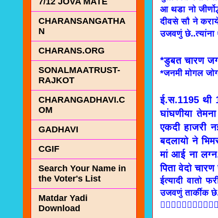
7/12 JOVA MATE
आ थडा नो जीर्णो
CHARANSANGATHA
दीवसे सौ ने कराय
N
उजवणुं छे..त्यांना
CHARANS.ORG
*डुबत चारण जग द
SONALMAATRUST-
*जनमी मोगल जो
RAJKOT
ई.स.1195 थी 1
CHARANGADHAVI.C
OM
घांघणीया तेमना
एकदी हाजरी नई अ
GADHAVI
बदलायो ने भिमर
CGIF
मां आई ना लग्न
पिता वेदो चारण
Search Your Name in
the Voter's List
ईत्यादी वातो फर
उजवणुं तार्कीक छे
Matdar Yadi

Download