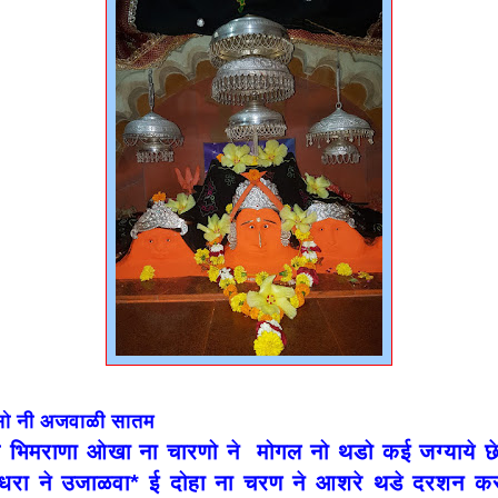
सो नी अजवाळी सातम
र के भिमराणा ओखा ना चारणो ने मोगल नो थडो कई जग्याये छ
ा धरा ने उजाळवा* ई दोहा ना चरण ने आशरे थडे दरशन क