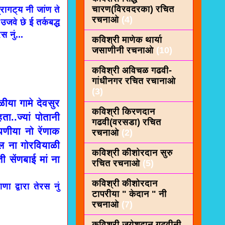
चारण(विरवदरका) रचित
ागट्य नी जांण ते
रचनाओ
(4)
जवे छे ई तर्कबद्ध
स नुं...
कविश्री माणेक थार्या
जसाणीनी रचनाओ
(10)
कविश्री अविचळ गढवी-
गांधीनगर रचित रचानाओ
(3)
या गामे देवसुर
कविश्री किरणदान
ा..ज्यां पोतानी
गढवी(वरसडा) रचित
ंघणीया नो रेंणाक
रचनाओ
(2)
ाल ना गोरवियाळी
कविश्री कीशाेरदान सुरु
 सेंणबाई मां ना
रचित रचनाओ
(5)
कविश्री कीशोरदान
 द्वारा तेरस नुं
टापरीया " केदान " नी
रचनाओ
(7)
कविश्री जयेशदान गढवीनी