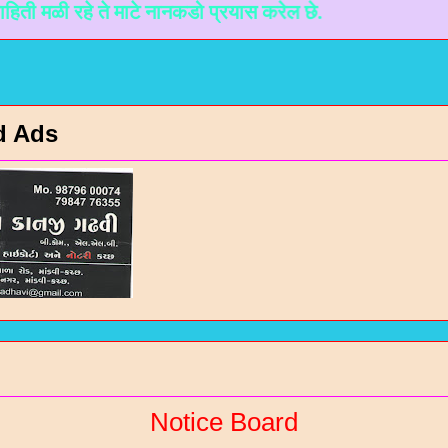
रहे ते माटे नानकडो प्रयास करेल छे.
d Ads
Notice Board