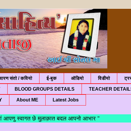
चारण संतो / कवियो
ई-बुक
ऑडियो
विडीयो
ट्रस
T
BLOOD GROUPS DETAILS
TEACHER DETAIL
Y
About ME
Latest Jobs
पणु स्वागत छे मुलाक़ात बदल आपनो आभार "