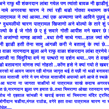
ने राफु थी शंकरदान लांबा गयेल पण त्यांतो बावळ नी झाडीयु
ल नामे अगरवचा चारण ने त्यां रही थडो गोतवा मथामण क
पात्रामल ने त्यां आव्या..त्यां एक अज्याणा जणे आविने पुछ्युं
 ? दुधमलीयो चारण पात्रामल खिजाणो अने बोल्यो के तारे शुं ज
्यो के ई जे गोते छे ए हुं सवारे गोती आपीश मने खबर छे ई 
ो अजांण्यो माणह आव्यो ..बधा तेनी साथे गया...हाल ज्यां मोग
ी झाडी हती तेना सामु आंगळी करी ने बताव्युं के त्यां छे.
वाळा नारणदान झुला अने राफु वाळा शंकरदान लांबा त्रणेये त
ं माताजी ना सिंदुरिया वर्ण ना पत्थरो ना दर्शन थया...पण ते वख
 बतावनार मांणस त्यां नोहतो ..कोंण हसे ने क्यां गयो ते खबर
ा वरसो मां आवन जावन रही मोगल जागृत थई ते पछी नो थडो बनाव
वल माताजी वगेरे ने पण मोगल माताजीये अपाव्यो अने आजे ते स्थळे 
...आ घटना ना जागता साक्षीयो मां पात्रामल साखे कदाच अगरव
ित छे,नारणदान झुला पण हयात छे..तथा भिमराणा ओखा रतनदान पण 
ोध नो एहवाल सांभळी ने खराई करवा मां भिमराणा मंदिर ट्रस्ट
जोगीदान चडीया,मंगल राठोड, वगेरे हता तथा पात्रामल चारण ना 
धेल....