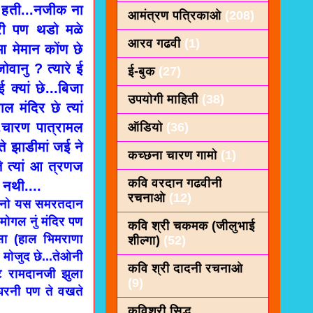
ं हती...नजीक ना
आमंत्रण पत्रिकाओ
(208)
री पण थडो मळे
आरव गढवी
(1)
 आ मेमान कोंण छे
ोवानु ? त्यारे ई
ई-बुक
(27)
क्यां छे...बिजा
उपयोगी माहिती
(38)
ल मंदिर छे त्यां
..चारण पात्रामल
ऑडियो
(36)
े झाडीमां जई ने
कच्छना चारण गामो
(1)
ते त्यां आ त्रणज
कवि वरदान गढवीनी
 नथी....
रचनाओ
(12)
वानो यस समरतदान
मोगल नुं मंदिर पण
कवि श्री चकमक (जीलुभाई
सा (हाल भिमराणा
शील्गा)
(52)
मोजुद छे...तेओनी
कवि श्री दादनी रचनाओ
ि रामदानजी झुला
(9)
घरनी पण ते वखते
कविशरी सिद्ध