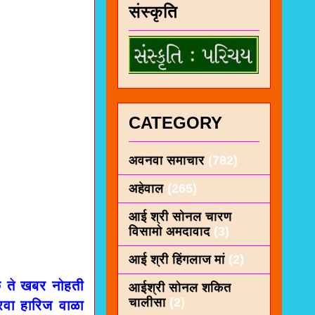
संस्कृति
CATEGORY
अवनवा समाचार
(782)
अहेवाल
(265)
आई श्री सोनल चारण
विसामो अमदावाद
(3)
आई श्री हिंगलाज मां
(2)
े ते खबर नोहती
आईश्री सोनल शकित
चालीसा
(2)
रवा हारिज वाळा