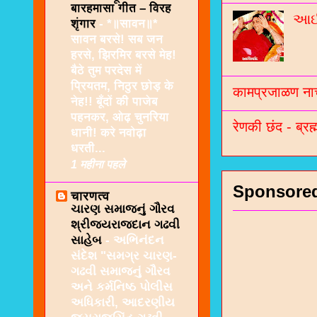
बारहमासा गीत – विरह
આઈશ
शृंगार
-
*॥सावन॥*
सावन बरसे! सब जन
हरसे, झिरमिर बरसे मेह!
बैठे तुम परदेस में
प्रियतम, निठुर छोड़ के
कामप्रजाळण नाच
नेह!! बूँदों की पाजेब
पहनकर, ओढ़ चुनरिया
रेणकी छंद - ब्रह्
धानी! करे नवोढ़ा
धरती...
1 महीना पहले
Sponsore
चारणत्व
ચારણ સમાજનું ગૌરવ
શ્રીજયરાજદાન ગઢવી
સાહેબ
-
અભિનંદન
સંદેશ "સમગ્ર ચારણ-
ગઢવી સમાજનું ગૌરવ
અને કર્મનિષ્ઠ પોલીસ
અધિકારી, આદરણીય