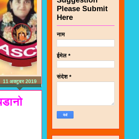
Please Submit
Here
नाम
ईमेल
*
संदेश
*
11 अक्टूबर 2019
थडानो