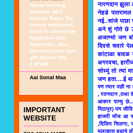
नारणदान झुला अ
House building
advance- HBA
नेहडे पातराम
Interest Rates. For
नई..सांजे पाछा 
central employees,
अने शुं गोते छे
there is continuous
अजाण्यो जण बोल
happiness after
September. Now
दिवसे सवारे पेल
the employees have
कांटाळा बावळ न
got another big...
अगरवचा, हारीज 
3 वर्ष पहले
सोध्युं तो त्या
Aai Sonal Maa
जण हता....ई थडो
-
पण त्यार पछी न
, रतनदान ,तथा दे
आकार पाम्यु छे
IMPORTANT
मिठापुर) पण जीव
हाजरी माँज आ स
WEBSITE
,दिलिप सिलगा, 
मुलाकात बधाये ली