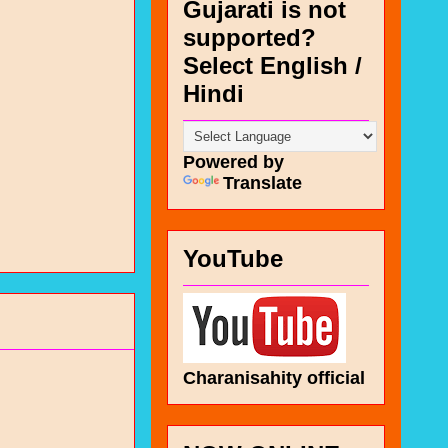
Gujarati is not
supported?
Select English /
Hindi
Powered by
Translate
YouTube
Charanisahity official