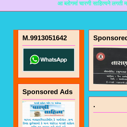
आ ब्लोगमां चारणी साहित्यने लगती माहिती मळी 
M.9913051642
Sponsore
Sponsored Ads
.