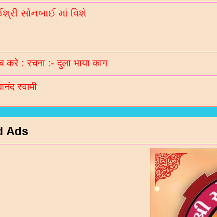
્રી સોનબાઈ માં વિશે
 करे : रचना :- दुला भाया काग
मानंद स्वामी
d Ads