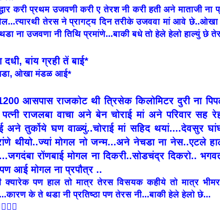
द्धार करी प्रथम उजवणी करी ए तेरश नी करी हती अने माताजी ना प्र
ेल...त्यारथी तेरस ने प्रागट्य दिन तरीके उजववा मां आवे छे..ओखा उ
 थडा ना उजवणा नी तिथि प्रमांणे...बाकी बधे तो हेले हेलो हाल्युं छे तेर
धी, बांय ग्रही तें बाई*
गडा, ओखा मंडळ आई*
200 आसपास राजकोट थी त्रिसेक किलोमिटर दुरी ना पिपळी
 पत्नी राजलबा वाचा अने बेन चोराई मां अने परिवार सह रेहत
ने तुर्कोये घण वाळ्युं..चोराई मां सहिद थयां....देवसुर घा
ांणे थीयो..ज्यां मोगल नो जन्म...अने नेचडा ना नेस..एटले ह
...जगदंबा रोंणबाई मोगल ना दिकरी..सोडचंद्र दिकरो.. भगवती
 पण आई मोगल ना प्रपौत्र ..
ी क्यारेक पण हाल तो मात्र तेरस विसयक कहीये तो मात्र भीमराणा
...कारण के ते थडा नी प्रतिष्ठा पण तेरस नी...बाकी हेले हेलो छे...
