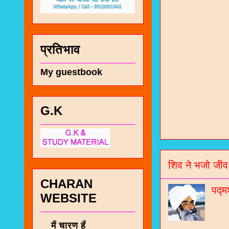
प्रतिभाव
My guestbook
G.K
चा
भज
शिव ने भजो जीव
जो
CHARAN
जनर
पद्म
WEBSITE
चा
नं
मैं चारण हूँ