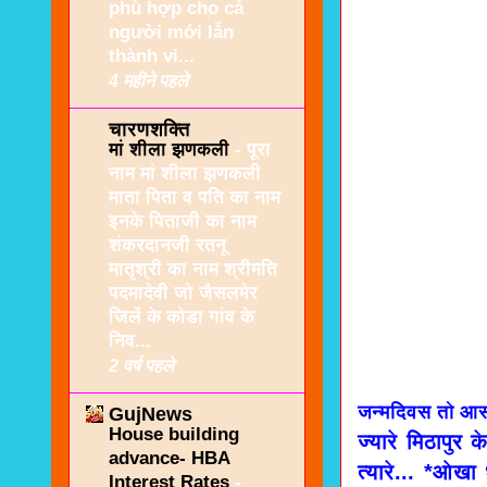
phù hợp cho cả
người mới lẫn
thành vi...
4 महीने पहले
चारणशक्ति
मां शीला झणकली
-
पूरा
नाम मां शीला झणकली
माता पिता व पति का नाम
इनके पिताजी का नाम
शंकरदानजी रतनू
मातृश्री का नाम श्रीमति
पदमादेवी जो जैसलमेर
जिलें के कोडा गांव के
निव...
2 वर्ष पहले
जन्मदिवस तो आ
GujNews
House building
ज्यारे मिठापु
advance- HBA
त्यारे... *ओख
Interest Rates
-