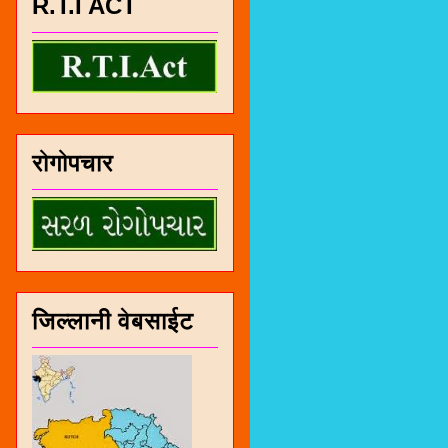
R.T.I ACT
रोगोपचार
जिल्लानी वेबसाईट