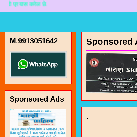
यास करेल छे.
M.9913051642
Sponsored 
Sponsored Ads
.
चारण सं
भजन / गर