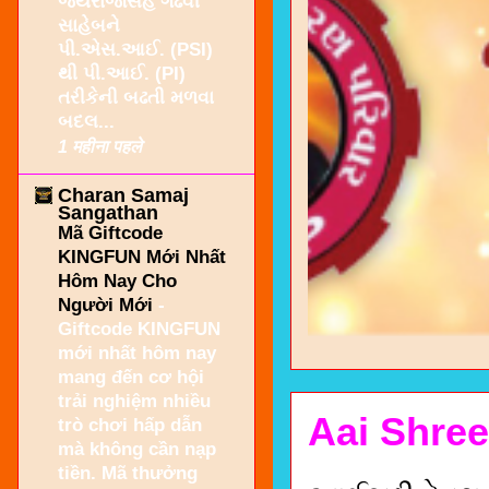
જયરાજસિંહ ગઢવી
સાહેબને
પી.એસ.આઈ. (PSI)
થી પી.આઈ. (PI)
તરીકેની બઢતી મળવા
બદલ...
1 महीना पहले
Charan Samaj
Sangathan
Mã Giftcode
KINGFUN Mới Nhất
Hôm Nay Cho
Người Mới
-
Giftcode KINGFUN
mới nhất hôm nay
mang đến cơ hội
trải nghiệm nhiều
Aai Shree
trò chơi hấp dẫn
mà không cần nạp
tiền. Mã thưởng