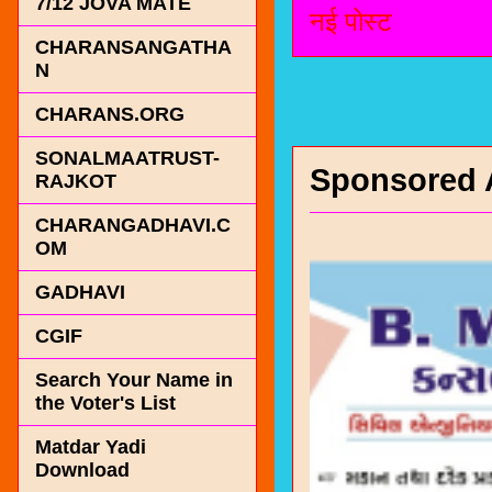
7/12 JOVA MATE
नई पोस्ट
CHARANSANGATHA
N
CHARANS.ORG
SONALMAATRUST-
Sponsored 
RAJKOT
CHARANGADHAVI.C
OM
GADHAVI
CGIF
Search Your Name in
the Voter's List
Matdar Yadi
Download