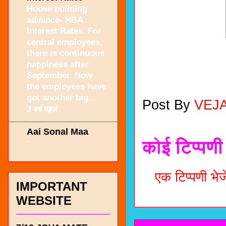
House building
advance- HBA
Interest Rates. For
central employees,
there is continuous
happiness after
September. Now
the employees have
got another big...
Post By
VEJ
3 वर्ष पहले
Aai Sonal Maa
-
कोई टिप्पणी 
एक टिप्पणी भेजे
IMPORTANT
WEBSITE