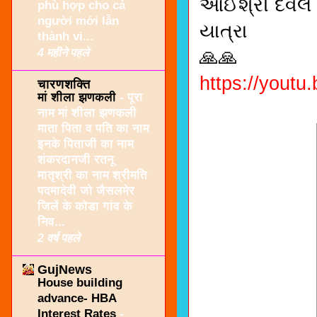
આઈશ્રી દેવલ 
phù hợp cho cả
người mới lẫn
યાત્રા
thành vi...
4 महीने पहले
🙏🙏
https://yout
चारणशक्ति
मां शीला झणकली
-
पूरा
नाम मां शीला झणकली
माता पिता व पति का नाम
इनके पिताजी का नाम
शंकरदानजी रतनू
मातृश्री का नाम श्रीमति
पदमादेवी जो जैसलमेर
जिलें के कोडा गांव के
निव...
2 वर्ष पहले
GujNews
House building
advance- HBA
Interest Rates
-