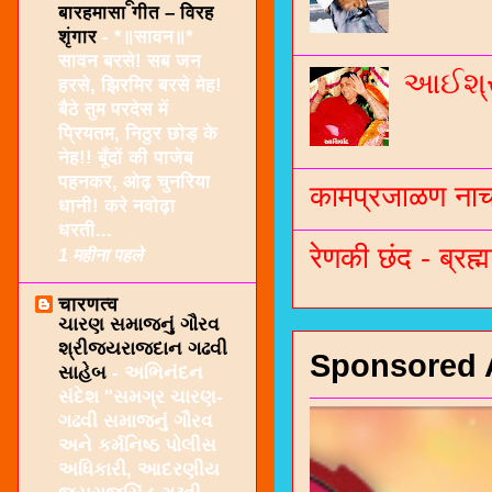
बारहमासा गीत – विरह
शृंगार
-
*॥सावन॥*
सावन बरसे! सब जन
આઈશ્રી
हरसे, झिरमिर बरसे मेह!
बैठे तुम परदेस में
प्रियतम, निठुर छोड़ के
नेह!! बूँदों की पाजेब
पहनकर, ओढ़ चुनरिया
कामप्रजाळण नाच 
धानी! करे नवोढ़ा
धरती...
रेणकी छंद - ब्रह्म
1 महीना पहले
चारणत्व
ચારણ સમાજનું ગૌરવ
શ્રીજયરાજદાન ગઢવી
Sponsored 
સાહેબ
-
અભિનંદન
સંદેશ "સમગ્ર ચારણ-
ગઢવી સમાજનું ગૌરવ
અને કર્મનિષ્ઠ પોલીસ
અધિકારી, આદરણીય