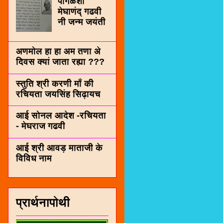
पींगळशी
मेघाणंद् गढवी
नी जन्म जयंती
अणमोल हा हा अम तणा अे
दिवस क्यां जाता रह्या ???
स्तुति श्री करणी माँ की
रचियता जयसिंह सिढ़ायच
आई सोनल आदेश -रचियता
- मेघराज गढवी
आई श्री आवड़ माताजी के
विविध नाम
प्रार्थनापोथी