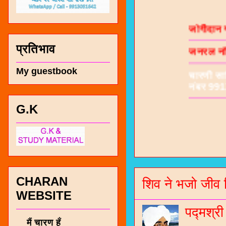
जोगीदान
जनरल नॉल
प्रतिभाव
चारणी सा
नंबर 991
My guestbook
G.K
CHARAN
शिव ने भजो जीव 
WEBSITE
पद्मश्र
मैं चारण हूँ