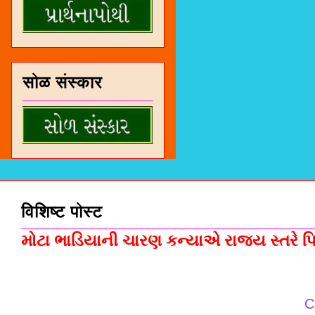
सोळ संस्कार
विशिष्ट पोस्ट
મોટા ભાડિયાની ચારણ કન્યાએ રાજ્ય સ્તરે પિસ
C