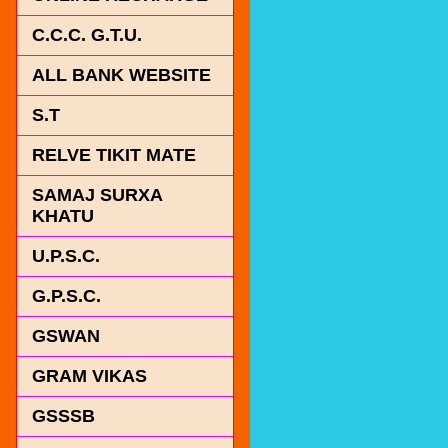
C.C.C. G.T.U.
ALL BANK WEBSITE
S.T
RELVE TIKIT MATE
SAMAJ SURXA
KHATU
U.P.S.C.
G.P.S.C.
GSWAN
GRAM VIKAS
GSSSB