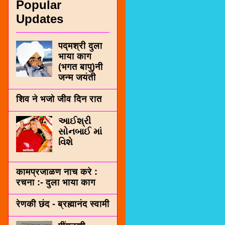
Popular
Updates
पद्मश्री दुला
भाया काग
(भगत बापु)नी
जन्म जयंती
शिव ने भजो जीव दिन रात
આઈશ્રી
સોનબાઈ માં
વિશે
कामप्रजाळण नाच करे :
रचना :- दुला भाया काग
रेणकी छंद - ब्रह्मानंद स्वामी