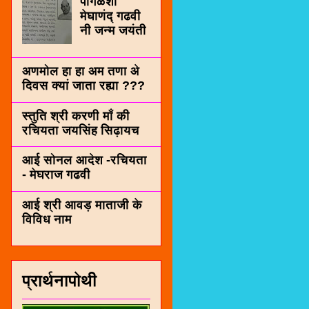
पींगळशी
मेघाणंद् गढवी
नी जन्म जयंती
अणमोल हा हा अम तणा अे
दिवस क्यां जाता रह्या ???
स्तुति श्री करणी माँ की
रचियता जयसिंह सिढ़ायच
आई सोनल आदेश -रचियता
- मेघराज गढवी
आई श्री आवड़ माताजी के
विविध नाम
प्रार्थनापोथी