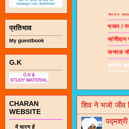
चारण सं
भजन / गर
प्रतिभाव
जोगीदान
जनरल नॉल
My guestbook
चारणी सा
नंबर 991
G.K
CHARAN
शिव ने भजो जीव 
WEBSITE
पद्मश्र
मैं चारण हूँ