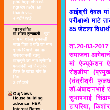
phù hợp cho cả
người mới lẫn
आईश्री देवल मां
thành vi...
4 महीने पहले
परीक्षाओ माटे त
85 जेटला विधार्थी
चारणशक्ति
मां शीला झणकली
-
पूरा
नाम मां शीला झणकली
माता पिता व पति का नाम
ता.20-03-2017 
इनके पिताजी का नाम
समाजना आगेवानो 
शंकरदानजी रतनू
मातृश्री का नाम श्रीमति
मां ऐज्यूकेशन 
पदमादेवी जो जैसलमेर
रोहडीया (प्रम
जिलें के कोडा गांव के
निव...
(तंत्रीश्री फू
2 वर्ष पहले
डॉ.अंबादानभाई 
GujNews
सुभाषभाई सिंढ
House building
advance- HBA
टापरिया, किशोर
Interest Rates
-