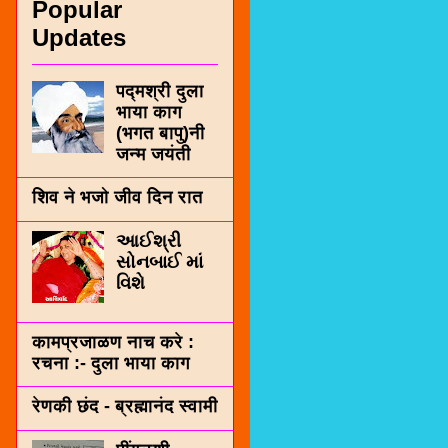
Popular
Updates
पद्मश्री दुला
भाया काग
(भगत बापु)नी
जन्म जयंती
शिव ने भजो जीव दिन रात
આઈશ્રી
સોનબાઈ માં
વિશે
कामप्रजाळण नाच करे :
रचना :- दुला भाया काग
रेणकी छंद - ब्रह्मानंद स्वामी