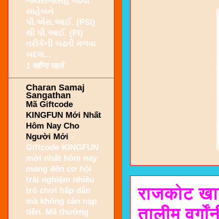
જયરાજસિંહ ગઢવી
સાહેબને
પી.એસ.આઈ. (PSI)
થી પી.આઈ. (PI)
તરીકેની બઢતી મળવા
બદલ...
1 महीना पहले
Charan Samaj
Sangathan
Mã Giftcode
KINGFUN Mới Nhất
Hôm Nay Cho
Người Mới
-
Giftcode KINGFUN
mới nhất hôm nay
mang đến cơ hội
trải nghiệm nhiều
राजकोट खाते
trò chơi hấp dẫn
mà không cần nạp
तालीम वर्गो
tiền. Mã thưởng