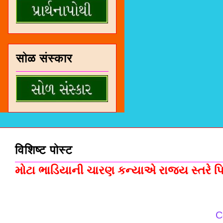
सोळ संस्कार
विशिष्ट पोस्ट
મોટા ભાડિયાની ચારણ કન્યાએ રાજ્ય સ્તરે પિસ
C