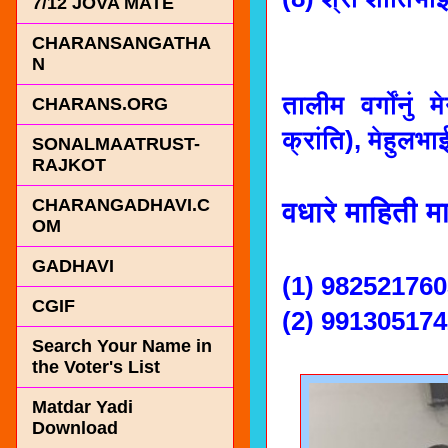
7/12 JOVA MATE
CHARANSANGATHA
N
तालीम वर्गोंनुं
CHARANS.ORG
क्रांति), मेहुलभा
SONALMAATRUST-
RAJKOT
CHARANGADHAVI.C
वधारे माहिती मा
OM
GADHAVI
(1) 98252176
CGIF
(2) 99130517
Search Your Name in
the Voter's List
Matdar Yadi
Download