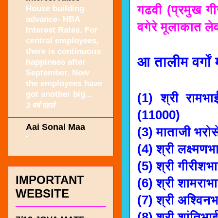
गढवी (प्रमुख ग
House building
advance- HBA
वगेरे मूलाकात ले
Interest Rates. For
central employees,
there is continuous
आ तालीम वर्गों
happiness after
September. Now
the employees have
got another big...
(1) श्री रामभा
3 वर्ष पहले
(11000)
Aai Sonal Maa
(3) माताजी भरोस
-
(4) श्री लक्ष्मण
(5) श्री गीरीशभ
IMPORTANT
(6) श्री शामराभ
WEBSITE
(7) श्री अश्विन
(8) श्री शांतिभ