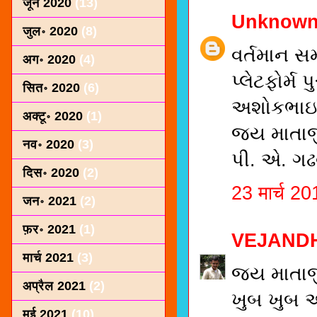
जून 2020
(13)
Unknow
जुल॰ 2020
(8)
વર્તમાન સ
अग॰ 2020
(4)
પ્લેટફોર્મ
सित॰ 2020
(6)
અશોકભાઇન
अक्टू॰ 2020
(1)
જય માતા
नव॰ 2020
(3)
પી. એ. ગઢ
दिस॰ 2020
(2)
23 मार्च 2
जन॰ 2021
(2)
फ़र॰ 2021
(1)
VEJAND
मार्च 2021
(3)
જય માતા
अप्रैल 2021
(2)
ખુબ ખુબ 
मई 2021
(10)