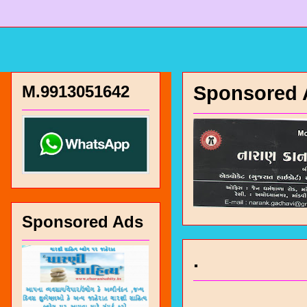
M.9913051642
Sponsored 
Sponsored Ads
.