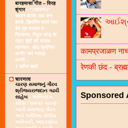
बारहमासा गीत – विरह
शृंगार
-
*॥सावन॥*
सावन बरसे! सब जन
આઈશ્રી
हरसे, झिरमिर बरसे मेह!
बैठे तुम परदेस में
प्रियतम, निठुर छोड़ के
नेह!! बूँदों की पाजेब
पहनकर, ओढ़ चुनरिया
कामप्रजाळण नाच 
धानी! करे नवोढ़ा
धरती...
रेणकी छंद - ब्रह्म
1 महीना पहले
चारणत्व
ચારણ સમાજનું ગૌરવ
શ્રીજયરાજદાન ગઢવી
Sponsored 
સાહેબ
-
અભિનંદન
સંદેશ "સમગ્ર ચારણ-
ગઢવી સમાજનું ગૌરવ
અને કર્મનિષ્ઠ પોલીસ
અધિકારી, આદરણીય