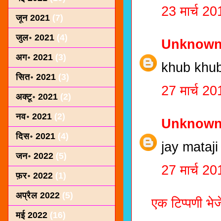
23 मार्च 2
जून 2021
(7)
जुल॰ 2021
(4)
Unknow
अग॰ 2021
(3)
khub khub
सित॰ 2021
(3)
27 मार्च 2
अक्टू॰ 2021
(2)
नव॰ 2021
(2)
Unknow
दिस॰ 2021
(4)
jay mataji
जन॰ 2022
(5)
27 मार्च 2
फ़र॰ 2022
(1)
अप्रैल 2022
(5)
एक टिप्पणी भेजे
मई 2022
(16)