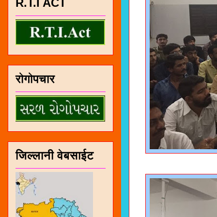
R.T.I ACT
रोगोपचार
जिल्लानी वेबसाईट