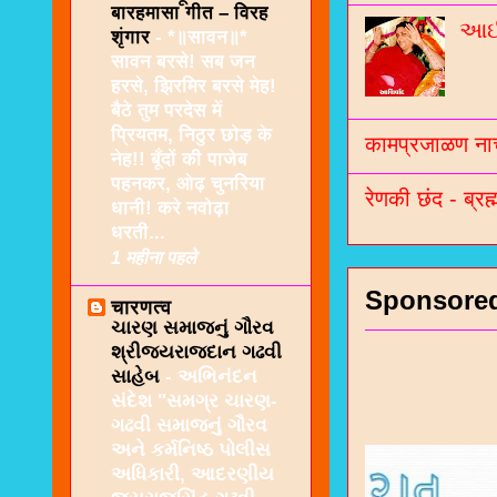
नं
बारहमासा गीत – विरह
આઈશ
शृंगार
-
*॥सावन॥*
सावन बरसे! सब जन
हरसे, झिरमिर बरसे मेह!
बैठे तुम परदेस में
प्रियतम, निठुर छोड़ के
कामप्रजाळण नाच
नेह!! बूँदों की पाजेब
पहनकर, ओढ़ चुनरिया
रेणकी छंद - ब्रह्
धानी! करे नवोढ़ा
धरती...
1 महीना पहले
Sponsore
चारणत्व
ચારણ સમાજનું ગૌરવ
શ્રીજયરાજદાન ગઢવી
સાહેબ
-
અભિનંદન
સંદેશ "સમગ્ર ચારણ-
ગઢવી સમાજનું ગૌરવ
અને કર્મનિષ્ઠ પોલીસ
અધિકારી, આદરણીય