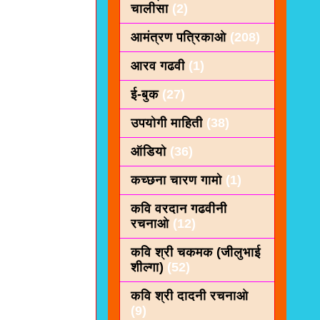
चालीसा
(2)
आमंत्रण पत्रिकाओ
(208)
आरव गढवी
(1)
ई-बुक
(27)
उपयोगी माहिती
(38)
ऑडियो
(36)
कच्छना चारण गामो
(1)
कवि वरदान गढवीनी
रचनाओ
(12)
कवि श्री चकमक (जीलुभाई
शील्गा)
(52)
कवि श्री दादनी रचनाओ
(9)