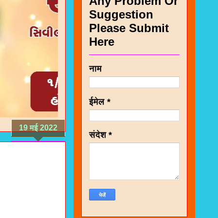
Any Problem Or
Suggestion
Please Submit
Here
नाम
ईमेल
*
19 मई 2022
संदेश
*