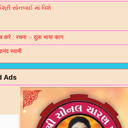
बर 9913051642 आपना गृपमां ऐड करो
્રી સોનબાઈ માં વિશે
 करे : रचना :- दुला भाया काग
मानंद स्वामी
d Ads