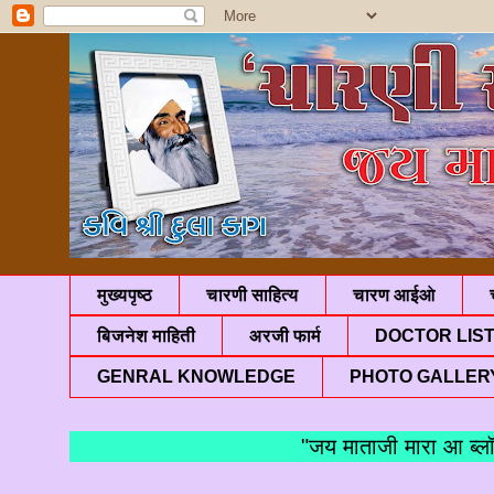
मुख्यपृष्ठ
चारणी साहित्य
चारण आईओ
बिजनेश माहिती
अरजी फार्म
DOCTOR LIS
GENRAL KNOWLEDGE
PHOTO GALLER
"जय माताजी मारा आ ब्लॉगमां