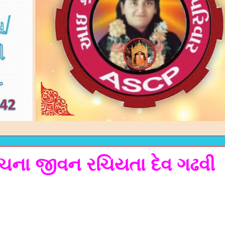
રચના જીવન રચિયતા દેવ ગઢવી