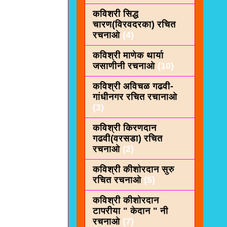
कविशरी सिद्ध
चारण(विरवदरका) रचित
रचनाओ
(4)
कविश्री माणेक थार्या
जसाणीनी रचनाओ
(10)
कविश्री अविचळ गढवी-
गांधीनगर रचित रचानाओ
(3)
कविश्री किरणदान
गढवी(वरसडा) रचित
रचनाओ
(2)
कविश्री कीशाेरदान सुरु
रचित रचनाओ
(5)
कविश्री कीशोरदान
टापरीया " केदान " नी
रचनाओ
(7)