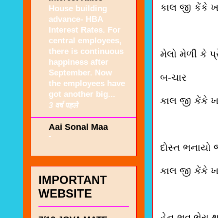
કાલ જી કેંક
House building
advance- HBA
Interest Rates. For
central employees,
there is continuous
મેલો મેળીં કે પ્
happiness after
September. Now
બ-ચાર
the employees have
got another big...
કાલ જી કેંક
3 वर्ष पहले
Aai Sonal Maa
-
દોસ્ત ભનાયો 
કાલ જી કેંક
IMPORTANT
WEBSITE
હેન ભવ ભેરા થ