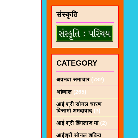
संस्कृति
CATEGORY
अवनवा समाचार
(782)
अहेवाल
(265)
आई श्री सोनल चारण
विसामो अमदावाद
(3)
आई श्री हिंगलाज मां
(2)
आईश्री सोनल शकित