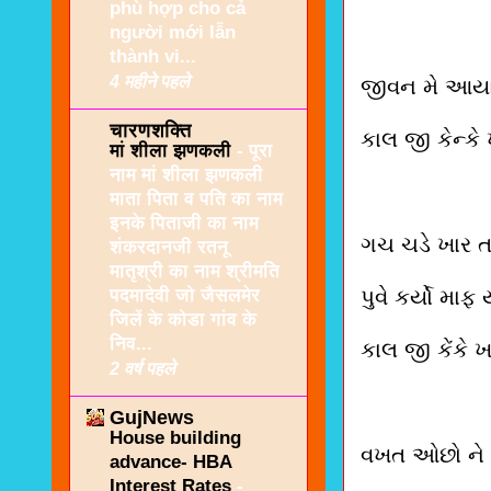
phù hợp cho cả
người mới lẫn
thành vi...
4 महीने पहले
જીવન મે આયા
चारणशक्ति
કાલ જી કેન્
मां शीला झणकली
-
पूरा
नाम मां शीला झणकली
माता पिता व पति का नाम
इनके पिताजी का नाम
ગચ ચડે ખાર ત 
शंकरदानजी रतनू
मातृश्री का नाम श्रीमति
पदमादेवी जो जैसलमेर
પુવે કર્યો માફ 
जिलें के कोडा गांव के
निव...
કાલ જી કેંક
2 वर्ष पहले
GujNews
House building
વખત ઓછો ને 
advance- HBA
Interest Rates
-