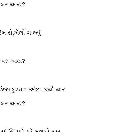
ે ખબર આય?
રેમ સે,ખેલી ગાલ્યું
ે ખબર આય?
જેજા,દુશ્મન ઓછા કર્યો યાર
ે ખબર આય?
યાં સિં,પૂવે કડે મલબો યાર