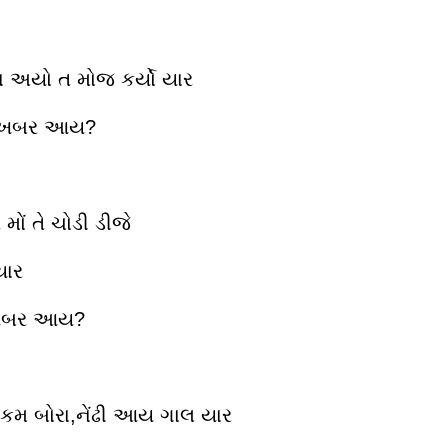
 અયો ત મોજ કર્યો યાર
કે ખબર આય?
મોં તે ચોડી ડીજે
યાર
ે ખબર આય?
કમ બોરા,નેંઢી આય ગાલ યાર