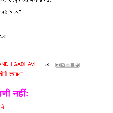
ે ખબર આય?
ંદરા
ANDH GADHAVI
ढवीनी रचनाओ
पणी नहीं:
जें