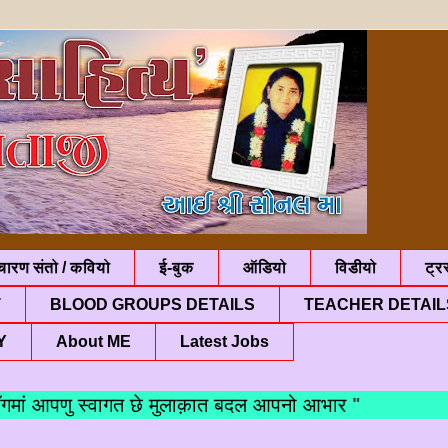
चारण संतो / कवियो
ई-बुक
ऑडियो
विडीयो
ट्रस
T
BLOOD GROUPS DETAILS
TEACHER DETAIL
Y
About ME
Latest Jobs
 आपणु स्वागत छे मुलाक़ात बदल आपनो आभार "