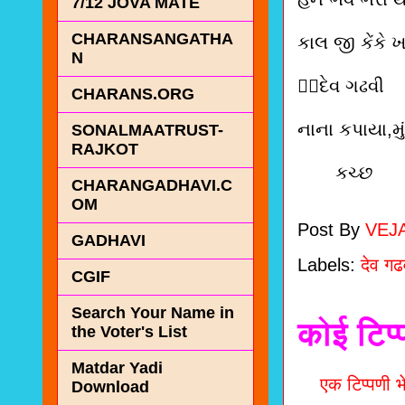
7/12 JOVA MATE
CHARANSANGATHA
કાલ જી કેંક
N
✍🏻દેવ ગઢવી
CHARANS.ORG
નાના કપાયા,મુ
SONALMAATRUST-
RAJKOT
કચ્છ
CHARANGADHAVI.C
OM
Post By
VEJ
GADHAVI
Labels:
देव ग
CGIF
Search Your Name in
कोई टिप्
the Voter's List
Matdar Yadi
एक टिप्पणी भे
Download