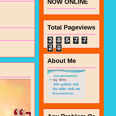
NOW ONLINE
Total Pageviews
2
8
5
7
7
2
0
About Me