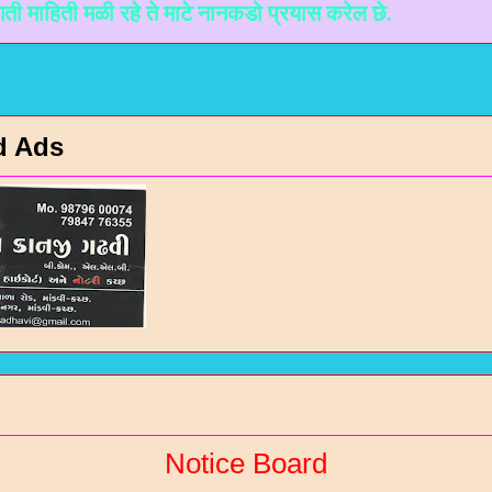
मळी रहे ते माटे नानकडो प्रयास करेल छे.
d Ads
Notice Board