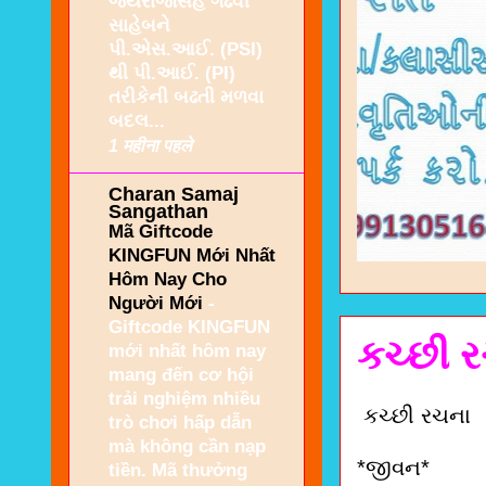
જયરાજસિંહ ગઢવી
સાહેબને
પી.એસ.આઈ. (PSI)
થી પી.આઈ. (PI)
તરીકેની બઢતી મળવા
બદલ...
1 महीना पहले
Charan Samaj
Sangathan
Mã Giftcode
KINGFUN Mới Nhất
Hôm Nay Cho
Người Mới
-
Giftcode KINGFUN
કચ્છી 
mới nhất hôm nay
mang đến cơ hội
trải nghiệm nhiều
કચ્છી રચના
trò chơi hấp dẫn
mà không cần nạp
*જીવન*
tiền. Mã thưởng