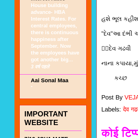
House building
advance- HBA
હશે ભૂલ કહીશ
Interest Rates. For
central employees,
there is continuous
"દેવ"આ દંભી અ
happiness after
September. Now
✍🏻દેવ ગઢવી
the employees have
got another big...
નાના કપાયા,મુ
3 वर्ष पहले
કચ્છ
Aai Sonal Maa
-
Post By
VEJ
Labels:
देव ग
IMPORTANT
WEBSITE
कोई टिप्