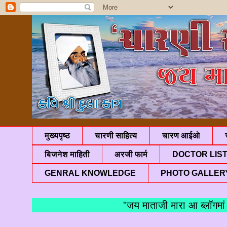
मुख्यपृष्ठ
चारणी साहित्य
चारण आईओ
बिजनेश माहिती
अरजी फार्म
DOCTOR LIS
GENRAL KNOWLEDGE
PHOTO GALLER
"जय माताजी मारा आ ब्लॉगमां आपण