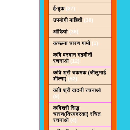
ई-बुक
(27)
उपयोगी माहिती
(38)
ऑडियो
(36)
कच्छना चारण गामो
(1)
कवि वरदान गढवीनी
रचनाओ
(12)
कवि श्री चकमक (जीलुभाई
शील्गा)
(52)
कवि श्री दादनी रचनाओ
(9)
कविशरी सिद्ध
चारण(विरवदरका) रचित
रचनाओ
(4)