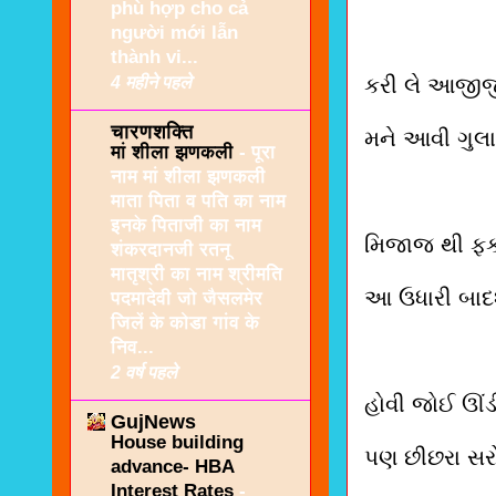
phù hợp cho cả
người mới lẫn
thành vi...
4 महीने पहले
કરી લે આજીજી ત
चारणशक्ति
મને આવી ગુલામ
मां शीला झणकली
-
पूरा
नाम मां शीला झणकली
माता पिता व पति का नाम
इनके पिताजी का नाम
મિજાજ થી ફકીર
शंकरदानजी रतनू
मातृश्री का नाम श्रीमति
આ ઉધારી બાદશા
पदमादेवी जो जैसलमेर
जिलें के कोडा गांव के
निव...
2 वर्ष पहले
હોવી જોઈ ઊં
GujNews
House building
પણ છીછરા સરોવ
advance- HBA
Interest Rates
-