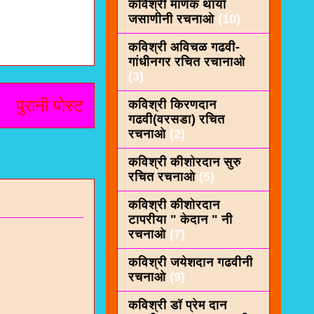
कविश्री माणेक थार्या
जसाणीनी रचनाओ
(10)
कविश्री अविचळ गढवी-
गांधीनगर रचित रचानाओ
(3)
पुरानी पोस्ट
कविश्री किरणदान
गढवी(वरसडा) रचित
रचनाओ
(2)
कविश्री कीशाेरदान सुरु
रचित रचनाओ
(5)
कविश्री कीशोरदान
टापरीया " केदान " नी
रचनाओ
(7)
कविश्री जयेशदान गढवीनी
रचनाओ
(9)
कविश्री डॉ प्रेम दान