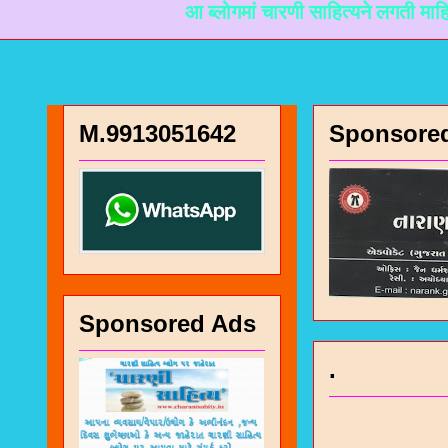
आ ब्लोगमां चारणी साहित्यने लगती माहिती मळी रह
M.9913051642
Sponsore
Sponsored Ads
.