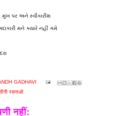
 મુખ પર અને સ્વીકારીશ
દાકારી મને ક્યારે નહીં ગમે
ંદરા
ANDH GADHAVI
ढवीनी रचनाओ
पणी नहीं: