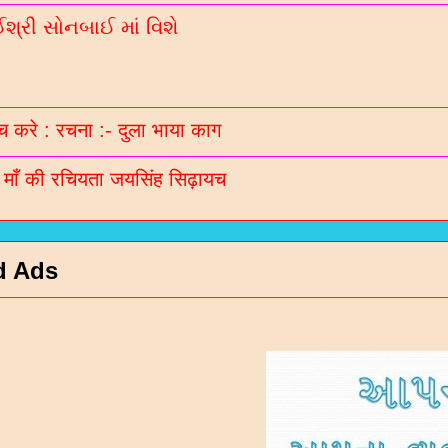
્રી સોનબાઈ માં વિશે
 करे : रचना :- दुला भाया काग
ी माँ की रचियता जयसिंह सिढ़ायच
d Ads