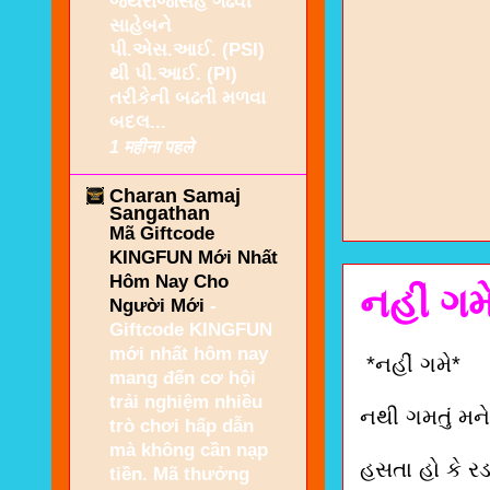
જયરાજસિંહ ગઢવી
સાહેબને
પી.એસ.આઈ. (PSI)
થી પી.આઈ. (PI)
તરીકેની બઢતી મળવા
બદલ...
1 महीना पहले
Charan Samaj
Sangathan
Mã Giftcode
KINGFUN Mới Nhất
Hôm Nay Cho
નહીં ગમ
Người Mới
-
Giftcode KINGFUN
mới nhất hôm nay
*નહીં ગમે*
mang đến cơ hội
trải nghiệm nhiều
નથી ગમતું મન
trò chơi hấp dẫn
mà không cần nạp
હસતા હો કે રડ
tiền. Mã thưởng