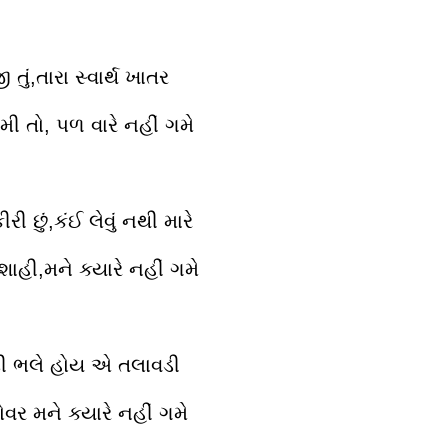
ું,તારા સ્વાર્થ ખાતર
ી તો, પળ વારે નહીં ગમે
ી છું,કંઈ લેવું નથી મારે
હી,મને ક્યારે નહીં ગમે
ડી ભલે હોય એ તલાવડી
ર મને ક્યારે નહીં ગમે