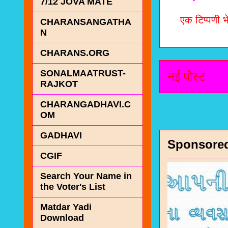
7/12 JOVA MATE
एक टिप्पणी भे
CHARANSANGATHA
N
CHARANS.ORG
SONALMAATRUST-
नई पोस्ट
RAJKOT
CHARANGADHAVI.C
OM
GADHAVI
Sponsore
CGIF
Search Your Name in
the Voter's List
Matdar Yadi
Download