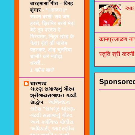
बारहमासा गीत – विरह
આઈશ
शृंगार
-
*॥सावन॥*
सावन बरसे! सब जन
हरसे, झिरमिर बरसे मेह!
बैठे तुम परदेस में
प्रियतम, निठुर छोड़ के
कामप्रजाळण नाच
नेह!! बूँदों की पाजेब
पहनकर, ओढ़ चुनरिया
स्तुति श्री करण
धानी! करे नवोढ़ा
धरती...
1 महीना पहले
Sponsore
चारणत्व
ચારણ સમાજનું ગૌરવ
શ્રીજયરાજદાન ગઢવી
સાહેબ
-
અભિનંદન
સંદેશ "સમગ્ર ચારણ-
ગઢવી સમાજનું ગૌરવ
અને કર્મનિષ્ઠ પોલીસ
અધિકારી, આદરણીય