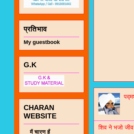
प्रतिभाव
My guestbook
G.K
चा
भज
जो
पद्म
जनर
CHARAN
WEBSITE
चा
नं
शिव ने भजो जीव
मैं चारण हूँ