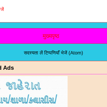
जें
मुख्यपृष्ठ
सदस्यता लें
टिप्पणियाँ भेजें (Atom)
d Ads