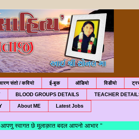
चारण संतो / कवियो
ई-बुक
ऑडियो
विडीयो
ट्रस
T
BLOOD GROUPS DETAILS
TEACHER DETAIL
Y
About ME
Latest Jobs
ु स्वागत छे मुलाक़ात बदल आपनो आभार "