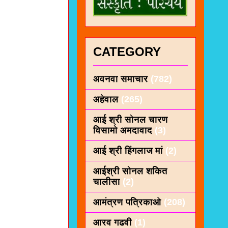
CATEGORY
अवनवा समाचार
(782)
अहेवाल
(265)
आई श्री सोनल चारण
विसामो अमदावाद
(3)
आई श्री हिंगलाज मां
(2)
आईश्री सोनल शकित
चालीसा
(2)
आमंत्रण पत्रिकाओ
(208)
आरव गढवी
(1)