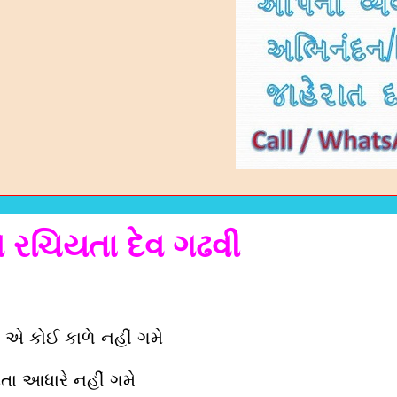
ે રચિયતા દેવ ગઢવી
ે એ કોઈ કાળે નહીં ગમે
તા આધારે નહીં ગમે