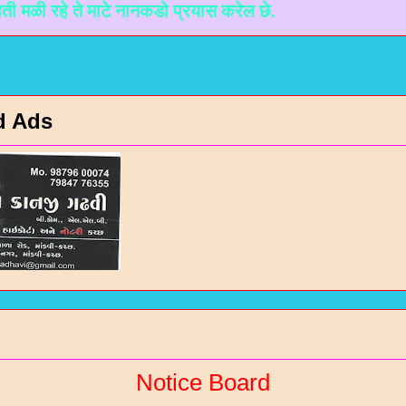
े ते माटे नानकडो प्रयास करेल छे.
d Ads
Notice Board