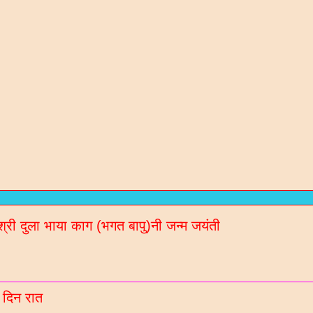
रण संतो / कविओ
न / गरबा वगेरे Mp3
गीदान गढवी (चडीया) रचित रचनाओ
श्री दुला भाया काग (भगत बापु)नी जन्म जयंती
ल नॉलेज / मटीरीयल्स / भरती माहिती माटे
रणी साहित्य ब्लॉगना अपडेट Whatsaap पर मेळववा माटे आ
बर 9913051642 आपना गृपमां ऐड करो
 दिन रात