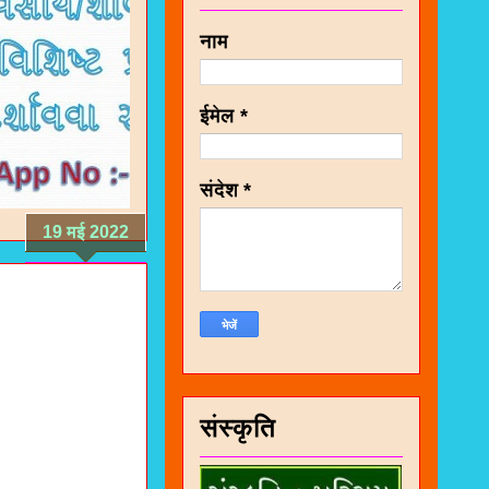
नाम
ईमेल
*
संदेश
*
19 मई 2022
संस्कृति