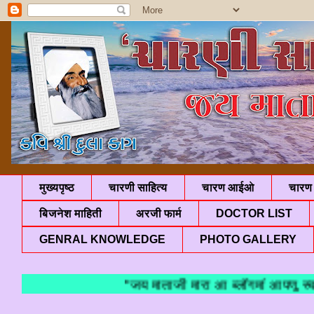
मुख्यपृष्ठ
चारणी साहित्य
चारण आईओ
चारण 
बिजनेश माहिती
अरजी फार्म
DOCTOR LIST
GENRAL KNOWLEDGE
PHOTO GALLERY
"जय माताजी मारा आ ब्लॉगमां आपणु स्वाग