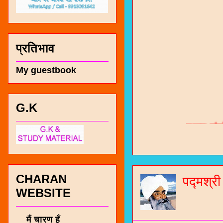
प्रतिभाव
My guestbook
G.K
चारण सं
भजन / गर
जोगीदान
जनरल नॉल
CHARAN
पद्मश्र
WEBSITE
चारणी सा
नंबर 991
मैं चारण हूँ