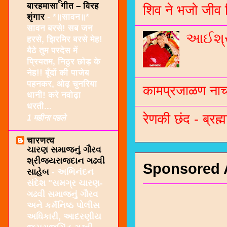
बारहमासा गीत – विरह
शिव ने भजो जीव 
शृंगार
-
*॥सावन॥*
सावन बरसे! सब जन
આઈશ્રી
हरसे, झिरमिर बरसे मेह!
बैठे तुम परदेस में
प्रियतम, निठुर छोड़ के
नेह!! बूँदों की पाजेब
पहनकर, ओढ़ चुनरिया
कामप्रजाळण नाच 
धानी! करे नवोढ़ा
धरती...
रेणकी छंद - ब्रह्म
1 महीना पहले
चारणत्व
ચારણ સમાજનું ગૌરવ
શ્રીજયરાજદાન ગઢવી
Sponsored 
સાહેબ
-
અભિનંદન
સંદેશ "સમગ્ર ચારણ-
ગઢવી સમાજનું ગૌરવ
અને કર્મનિષ્ઠ પોલીસ
અધિકારી, આદરણીય