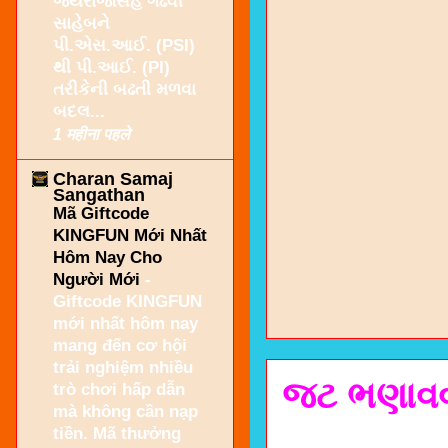
જયરાજસિંહ ગઢવી
સાહેબને
પી.એસ.આઈ. (PSI)
થી પી.આઈ. (PI)
તરીકેની બઢતી મળવા
બદલ...
1 महीना पहले
Charan Samaj
Sangathan
Mã Giftcode
KINGFUN Mới Nhất
Hôm Nay Cho
Người Mới
-
Giftcode KINGFUN
mới nhất hôm nay
mang đến cơ hội
trải nghiệm nhiều
જટ ભણાવવ
trò chơi hấp dẫn
mà không cần nạp
tiền. Mã thưởng