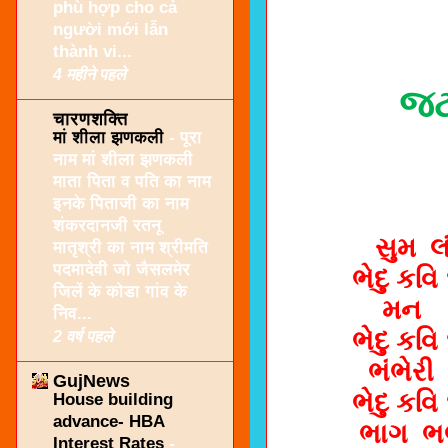
phù hợp cho cả
người mới lẫn
thành vi...
4 महीने पहले
જટ ભ
चारणशक्ति
मां शीला झणकली
-
पूरा
नाम मां शीला झणकली
माता पिता व पति का नाम
इनके पिताजी का नाम
शंकरदानजी रतनू
સુમ
લ
मातृश्री का नाम श्रीमति
पदमादेवी जो जैसलमेर
ભેદુ કવિ
जिलें के कोडा गांव के
મન
निव...
ભેદુ કવિ
2 वर्ष पहले
ભંભેરી
GujNews
ભેદુ કવિ
House building
advance- HBA
ભાગ
ભ
Interest Rates
-