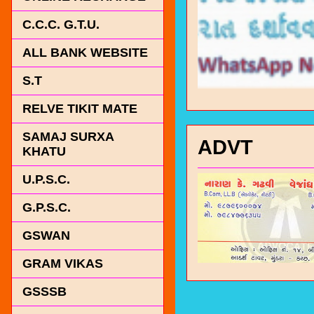
C.C.C. G.T.U.
ALL BANK WEBSITE
S.T
RELVE TIKIT MATE
SAMAJ SURXA
ADVT
KHATU
U.P.S.C.
G.P.S.C.
GSWAN
GRAM VIKAS
GSSSB