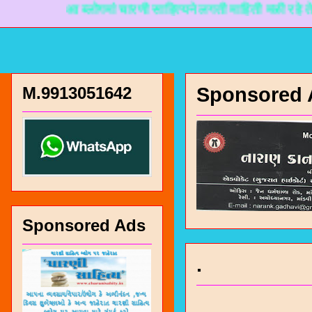
आ ब्लोगमां चारणी साहित्यने लगती माहिती मळी रहे ते माटे न
M.9913051642
Sponsored 
Sponsored Ads
.