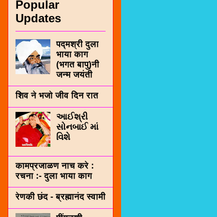
Popular
Updates
पद्मश्री दुला
भाया काग
(भगत बापु)नी
जन्म जयंती
शिव ने भजो जीव दिन रात
આઈશ્રી
સોનબાઈ માં
વિશે
कामप्रजाळण नाच करे :
रचना :- दुला भाया काग
रेणकी छंद - ब्रह्मानंद स्वामी