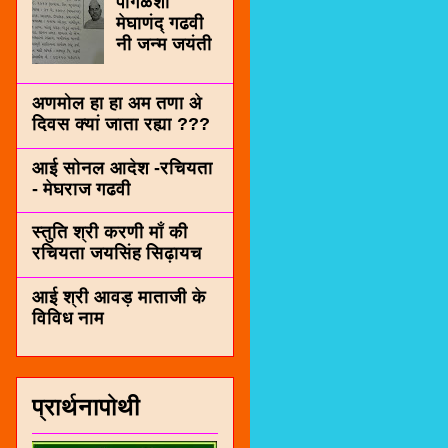
पींगळशी
मेघाणंद् गढवी
नी जन्म जयंती
अणमोल हा हा अम तणा अे
दिवस क्यां जाता रह्या ???
आई सोनल आदेश -रचियता
- मेघराज गढवी
स्तुति श्री करणी माँ की
रचियता जयसिंह सिढ़ायच
आई श्री आवड़ माताजी के
विविध नाम
प्रार्थनापोथी