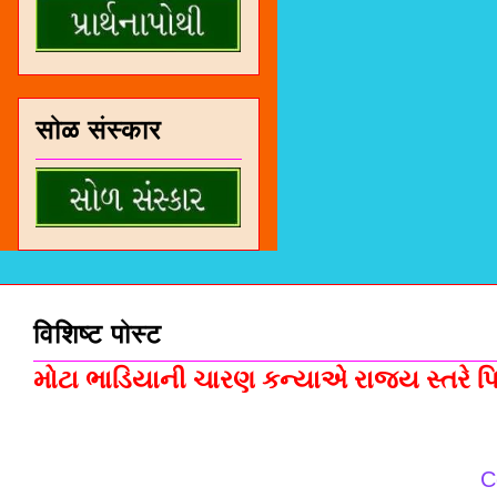
सोळ संस्कार
विशिष्ट पोस्ट
મોટા ભાડિયાની ચારણ કન્યાએ રાજ્ય સ્તરે પિસ
C