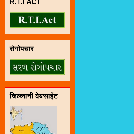
R.T.I ACT
रोगोपचार
जिल्लानी वेबसाईट