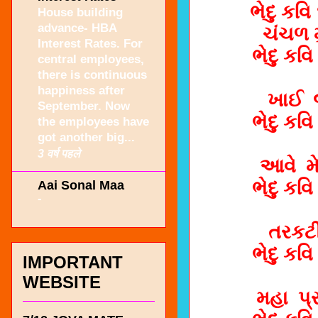
ભેદુ કવિ
House building
advance- HBA
ચંચળ મ
Interest Rates. For
ભેદુ કવિ
central employees,
there is continuous
happiness after
ખાઈ
September. Now
ભેદુ કવિ
the employees have
got another big...
3 वर्ष पहले
આ
વે
મ
ભેદુ કવિ
Aai Sonal Maa
-
તરકટી
ભેદુ કવિ
IMPORTANT
WEBSITE
મહા
પ્