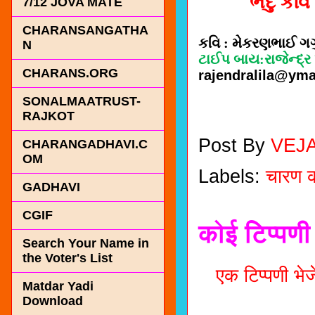
ભેદુ કવિ
7/12 JOVA MATE
CHARANSANGATHA
કવિ : મેકરણભાઈ ગ
N
ટાઈપ બાય:રાજેન્‍દ્ર
CHARANS.ORG
rajendralila@yma
SONALMAATRUST-
RAJKOT
Post By
VEJ
CHARANGADHAVI.C
OM
Labels:
चारण क
GADHAVI
CGIF
कोई टिप्पणी 
Search Your Name in
the Voter's List
एक टिप्पणी भेजे
Matdar Yadi
Download